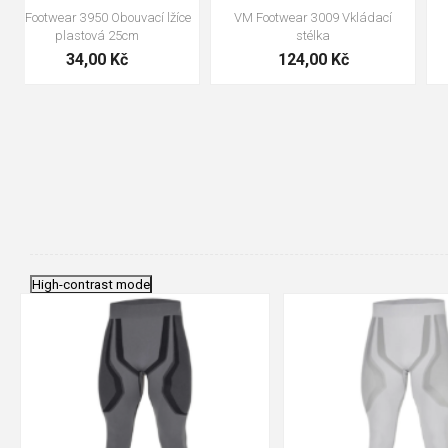
VM Footwear 3100 Tkaničky
VM Footwear 3000 Vkládací
kulaté
anatomická stélka
19,70 Kč
105,00 Kč
High-contrast mode