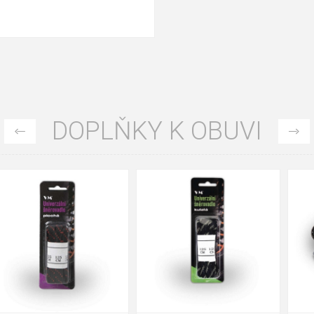
DOPLŇKY K OBUVI
35
36
37
39
40
43
47
48