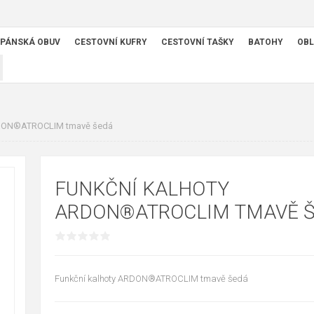
PÁNSKÁ OBUV
CESTOVNÍ KUFRY
CESTOVNÍ TAŠKY
BATOHY
OBL
RDON®ATROCLIM tmavě šedá
FUNKČNÍ KALHOTY
ARDON®ATROCLIM TMAVĚ 
Funkční kalhoty ARDON®ATROCLIM tmavě šedá