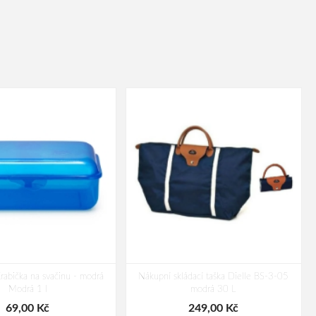
rabička na svačinu - modrá
Nákupní skládací taška Dielle BS-3-05
Modrá 1 l
modrá 30 L
69,00 Kč
249,00 Kč