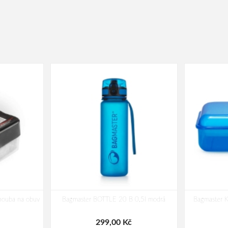
houba na obuv
Bagmaster BOTTLE 20 B 0,5l modrá
Bagmaster K
299,00 Kč