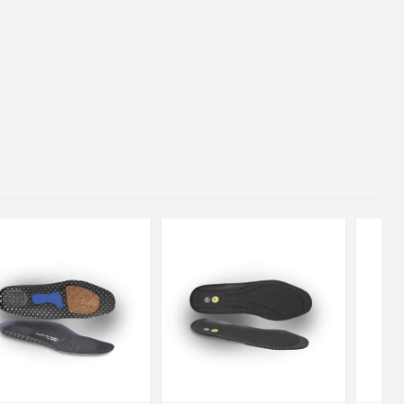
48
37
36
38
39
40
41
42
43
44
45
46
47