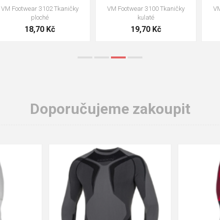
VM Footwear 3002 Vkládací
VM Footwear 3900 Čistící houba
anatomická stélka ESD
na obuv
85,00 Kč
39,00 Kč
Doporučujeme zakoupit