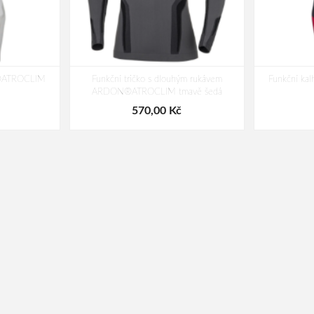
N®ATROCLIM
Funkční tričko s dlouhým rukávem
Funkční k
ARDON®ATROCLIM tmavě šedá
570,00 Kč