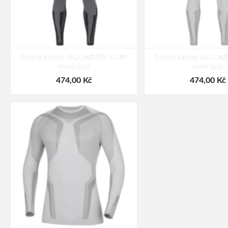
Funkční kalhoty ARDON®ATROCLIM
Funkční kalhoty ARDO
tmavě šedá
světle šedá
474,00 Kč
474,00 Kč