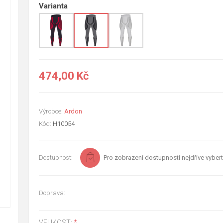
Varianta
474,00 Kč
Výrobce:
Ardon
Kód:
H10054
Dostupnost:
Pro zobrazení dostupnosti nejdříve vybert
Doprava:
VELIKOST:
*