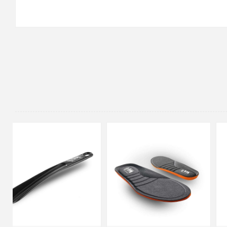
90cm
125cm
155cm
35
36
37
38
39
40
41
42
43
44
45
46
47
48