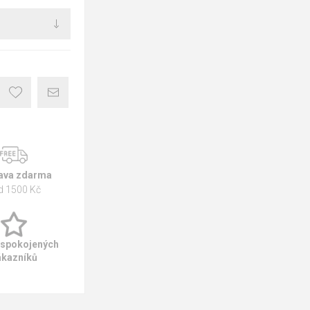
ava zdarma
d 1500 Kč
 spokojených
ákazníků