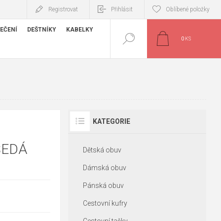
Registrovat
Přihlásit
Oblíbené položky
EČENÍ
DEŠTNÍKY
KABELKY
0
KS
KATEGORIE
ŠEDÁ
Dětská obuv
Dámská obuv
Pánská obuv
Cestovní kufry