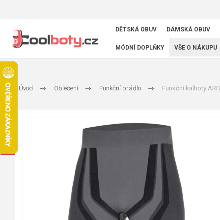
DĚTSKÁ OBUV
DÁMSKÁ OBUV
MÓDNÍ DOPLŇKY
VŠE O NÁKUPU
Úvod
Oblečení
Funkční prádlo
Funkční kalhoty A