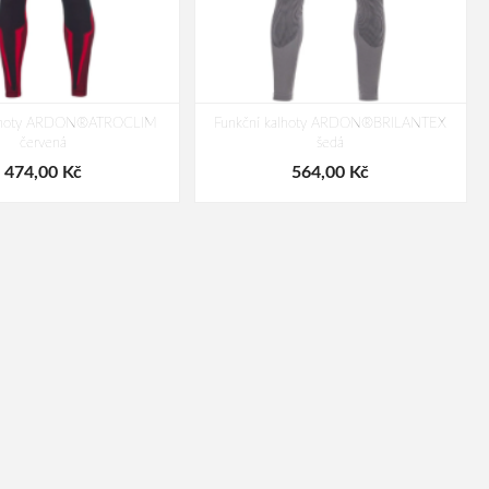
alhoty ARDON®ATROCLIM
Funkční kalhoty ARDON®BRILANTEX
červená
šedá
474,00 Kč
564,00 Kč