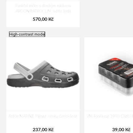
Funkční tričko s dlouhým rukávem
ARDON®ATROCLIM světle šedá
570,00 Kč
High-contrast mode
Ardon MARINE Pánské crosky černo-šedé
VM Footwear 3900 Čistící 
237,00 Kč
39,00 Kč