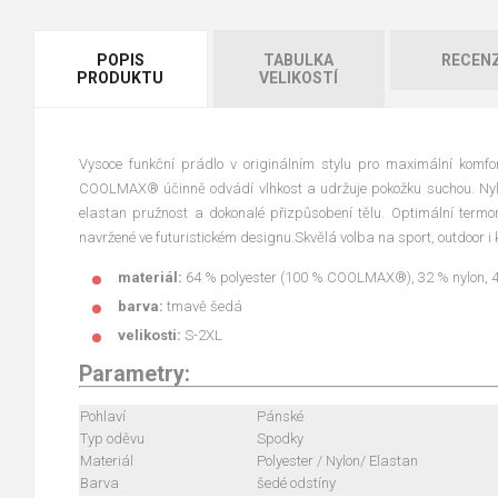
POPIS
TABULKA
RECEN
PRODUKTU
VELIKOSTÍ
Vysoce funkční prádlo v originálním stylu pro maximální komfo
COOLMAX® účinně odvádí vlhkost a udržuje pokožku suchou. Nylon
elastan pružnost a dokonalé přizpůsobení tělu. Optimální termo
navržené ve futuristickém designu.Skvělá volba na sport, outdoor i
materiál:
64 % polyester (100 % COOLMAX®), 32 % nylon, 4
barva:
tmavě šedá
velikosti:
S-2XL
Parametry:
Pohlaví
Pánské
Typ oděvu
Spodky
Materiál
Polyester / Nylon/ Elastan
Barva
šedé odstíny