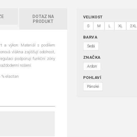
ZE
DOTAZ NA
VELIKOST
PRODUKT
S
M
L
XL
2XL
BARVA
rt a výkon. Materiál s podílem
Šedá
ová vlákna zajišťují odolnost,
ZNAČKA
regulaci podporují funkční zóny
 každodenní nošení.
Ardon
 % elastan
POHLAVÍ
Pánské