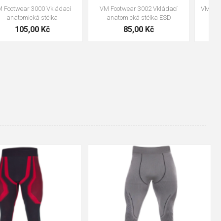
VM Footwear 3600 Impregnace
Bennon ABSORBA XTR ESD vložka
water stop
239,00 Kč
99,00 Kč