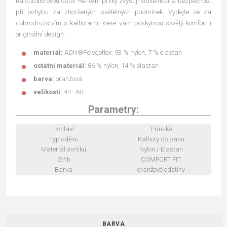
na outdoorovou obuv. Reflexní prvky zvyšují viditelnost a bezpečnost
při pohybu za zhoršených světelných podmínek. Vydejte se za
dobrodružstvím s kalhotami, které vám poskytnou skvělý komfort i
originální design.
materiál:
ADN®Polygoflex: 93 % nylon, 7 % elastan
ostatní materiál:
86 % nylon, 14 % elastan
barva:
oranžová
velikosti:
44 - 60
Parametry:
Pohlaví
Pánské
Typ oděvu
Kalhoty do pasu
Materiál svršku
Nylon / Elastan
Střih
COMFORT FIT
Barva
oranžové odstíny
BARVA