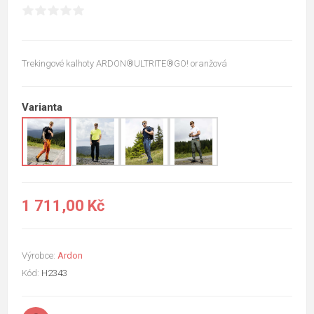
Trekingové kalhoty ARDON®ULTRITE®GO! oranžová
Varianta
1 711,00 Kč
Výrobce:
Ardon
Kód:
H2343