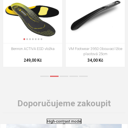
VM Footwear 3009 Vkládací stélka
VM Footwear 3102 Tkaničky
ploché
124,00 Kč
18,70 Kč
Doporučujeme zakoupit
High-contrast mode