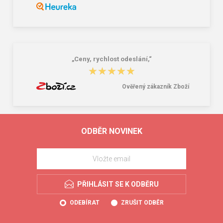
„Ceny, rychlost odeslání,“
★★★★★
★★★★★
Ověřený zákazník Zboží
ODBĚR NOVINEK
PŘIHLÁSIT SE K ODBĚRU
ODEBÍRAT
ZRUŠIT ODBĚR