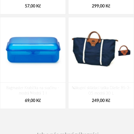
1 711,00 Kč
1 711,00 Kč
57,00 Kč
299,00 Kč
Bagmaster Krabička na svačinu -
Nákupní skládací taška Dielle BS-3-
modrá Modrá 1 l
05 modrá 30 L
69,00 Kč
249,00 Kč