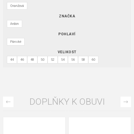
Oranžová
ZNAČKA
Ardon
POHLAVÍ
Pánské
VELIKOST
44
46
48
50
52
54
56
58
60
DOPLŇKY K OBUVI