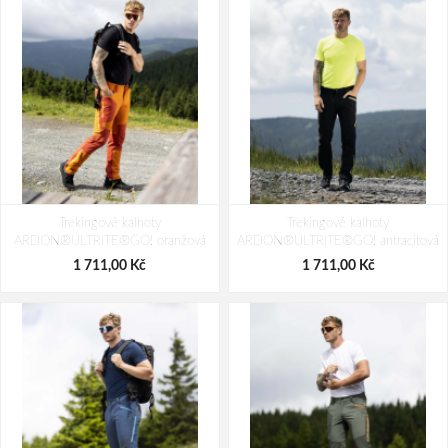
Trekingové kalhoty
Trekingové kalhoty
ARDON®ULTRITE®GO! oranžová
ARDON®ULTRITE®GO! antracitová
1 711,00 Kč
1 711,00 Kč