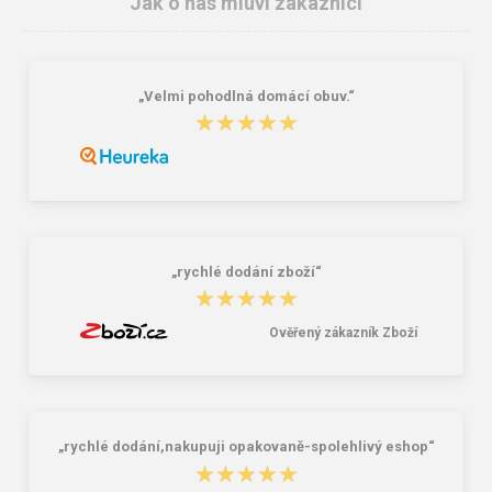
Jak o nás mluví zákazníci
„Velmi pohodlná domácí obuv.“
★★★★★
★★★★★
Granite 5 21747-19 Sluneční brýle
Bagmaster SÁČEK PRIM 22 A školní
na přezůvky / tělocvik - medvídek
Růžová 1.2 l
381,00 Kč
59,00 Kč
„rychlé dodání zboží“
★★★★★
★★★★★
Ověřený zákazník Zboží
„rychlé dodání,nakupuji opakovaně-spolehlivý eshop“
★★★★★
★★★★★