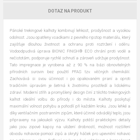
DOTAZ NA PRODUKT
Pánské trekingové kalhoty kombinují lehkost, prodyšnost a vysokou
odolnost. Jsou opatřeny vsadkami z pevného ripstop materiálu, který
zajišťuje dlouhou životnost a ochranu proti roztržení i oděru.
Vodoodpudivá úprava BIONIC FINISH® ECO chrání proti vodě a
nečistotám, podporuje rychlé schnutí a zároveň udržuje prodyšnost.
Tato impregnace je vyrobena až z 90 % na bázi obnovitelných
přírodních surovin bez použití PFAS tzv. věčných chemikálií.
Zachovává si svou účinnost i po opakovaném praní a oproti
tradičním úpravám je šetrná k životnímu prostředí a lidskému
zdraví. Moderní střih a promyšlený design činí z těchto trekingových
kalhot ideální volbu do přírody i do města. Kalhoty poskytují
maximální volnost pohybu a pohodlí při každém kroku. Jsou lehké a
díky ventilačním postranním zipům, které účinně odvádějí teplo, jsou
připraveny na jakoukoli výzvu. Kalhoty potěší praktickými detaily
jako jsou zipové kapsy na uložení drobností, možnost rozšíření
obvodu nohavice pomocí zipů a skrytý háček pro upevnění nohavic