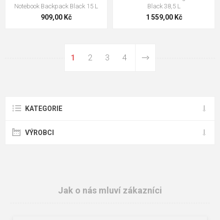
Notebook Backpack Black 15 L
Black 38,5 L
909,00 Kč
1 559,00 Kč
1
2
3
4
KATEGORIE
VÝROBCI
Jak o nás mluví zákazníci