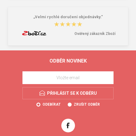
„Velmi rychlé doručení objednávky.“
★★★★★
★★★★★
Ověřený zákazník Zboží
ODBĚR NOVINEK
PŘIHLÁSIT SE K ODBĚRU
ODEBÍRAT
ZRUŠIT ODBĚR