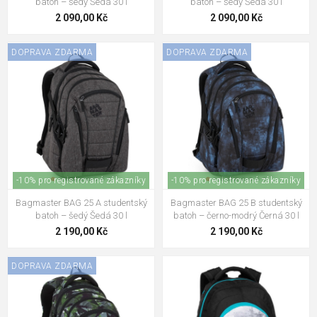
batoh – šedý Šedá 30 l
batoh – šedý Šedá 30 l
2 090,00 Kč
2 090,00 Kč
DOPRAVA ZDARMA
DOPRAVA ZDARMA
-10% pro registrované zákazníky
-10% pro registrované zákazníky
Bagmaster BAG 25 A studentský
Bagmaster BAG 25 B studentský
batoh – šedý Šedá 30 l
batoh – černo-modrý Černá 30 l
2 190,00 Kč
2 190,00 Kč
DOPRAVA ZDARMA