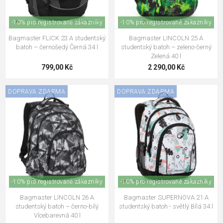
-10% pro registrované zákazníky
-10% pro registrované zákazníky
Bagmaster FLICK 23 A studentský
Bagmaster LINCOLN 25 A
batoh – černošedý Černá 34 l
studentský batoh – zeleno-černý
Zelená 40 l
799,00 Kč
2 290,00 Kč
DOPRAVA ZDARMA
DOPRAVA ZDARMA
-10% pro registrované zákazníky
-10% pro registrované zákazníky
Bagmaster LINCOLN 26 A
Bagmaster SUPERNOVA 21 A
studentský batoh – černo-bílý
studentský batoh - světlý Bílá 34 l
Vícebarevná 40 l