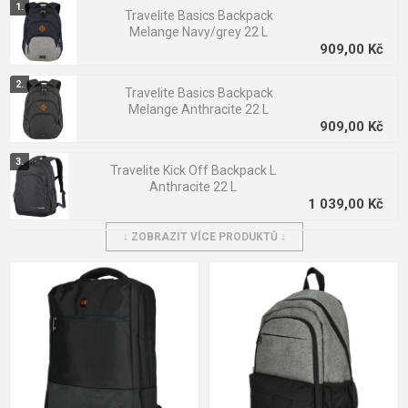
Skvělým řešením, jak udržet ve batohu pořádek, je o
rganizér
Travelite Basics Backpack
pro praktické uložení telefonu, psacích potřeb a veškeré
Melange Navy/grey 22 L
dokumentace
. Všechny batohy disponují
polstrovaným
909,00 Kč
zádovým systémem s odvětráváním a nastavitelnými
popruhy.
Travelite Basics Backpack
Melange Anthracite 22 L
909,00 Kč
Travelite Kick Off Backpack L
Anthracite 22 L
1 039,00 Kč
↓ ZOBRAZIT VÍCE PRODUKTŮ ↓
Travelite Basics Roll-up
Backpack Navy/Grey 35 L
1 039,00 Kč
Travelite Basics Backpack
Melange Rose/grey 22 L
909,00 Kč
Travelite Basics Backpack