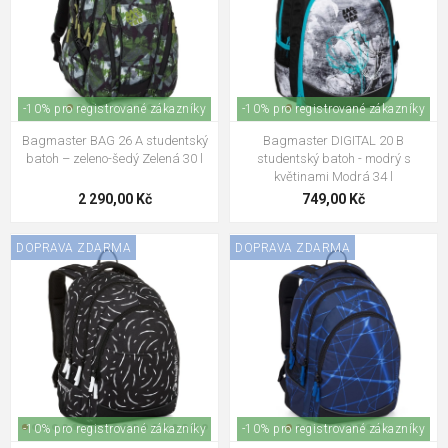
-10% pro registrované zákazníky
-10% pro registrované zákazníky
Bagmaster BAG 26 A studentský
Bagmaster DIGITAL 20 B
batoh – zeleno-šedý Zelená 30 l
studentský batoh - modrý s
květinami Modrá 34 l
2 290,00 Kč
749,00 Kč
DOPRAVA ZDARMA
DOPRAVA ZDARMA
-10% pro registrované zákazníky
-10% pro registrované zákazníky