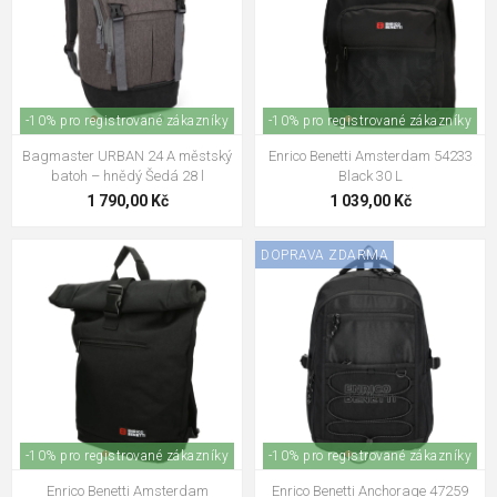
-10% pro registrované zákazníky
-10% pro registrované zákazníky
Bagmaster URBAN 24 A městský
Enrico Benetti Amsterdam 54233
batoh – hnědý Šedá 28 l
Black 30 L
1 790,00 Kč
1 039,00 Kč
DOPRAVA ZDARMA
-10% pro registrované zákazníky
-10% pro registrované zákazníky
Enrico Benetti Amsterdam
Enrico Benetti Anchorage 47259