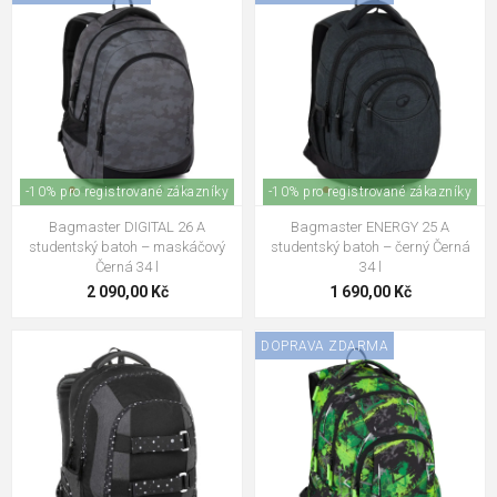
-10% pro registrované zákazníky
-10% pro registrované zákazníky
Bagmaster DIGITAL 26 A
Bagmaster ENERGY 25 A
studentský batoh – maskáčový
studentský batoh – černý Černá
Černá 34 l
34 l
2 090,00 Kč
1 690,00 Kč
DOPRAVA ZDARMA