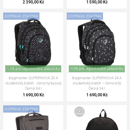
2 390,00 Kč
1 590,00 Kč
DOPRAVA ZDARMA
DOPRAVA ZDARMA
-10% pro registrované zákazníky
-10% pro registrované zákazníky
Bagmaster SUPERNOVA 23 A
Bagmaster SUPERNOVA 24 A
studentský batoh - černo tyrkysový
studentský batoh – černo-bílý
Černá 34 l
Černá 34 l
1 690,00 Kč
1 690,00 Kč
DOPRAVA ZDARMA