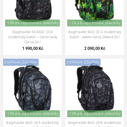
-10% pro registrované zákazníky
-10% pro registrované zákazníky
Bagmaster NOMAD 25 B
Bagmaster BAG 23 A studentský
studentský batoh – černo-šedý
batoh - zeleno černý Zelená 30 l
Černá 30 l
1 990,00 Kč
2 090,00 Kč
DOPRAVA ZDARMA
DOPRAVA ZDARMA
-10% pro registrované zákazníky
-10% pro registrované zákazníky
Bagmaster BAG 24 A studentský
Bagmaster BAG 24 B studentský