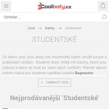
Úvod
Batohy
Studentské
STUDENTSKÉ
Už dávno pryč jsou doby, kdy studentský batoh sloužil pouze k
praktickým účelům. Studenti dnes chtějí mít batohy, které jsou
stylové a které se hodí ke všem jejich outfitům. Přesně takové
batohy nabízí pro studenty například značka
Bagmaster
.
Na našem e-shopu najdete
školní batohy pro 2. stupeň
ZOBRAZIT VÍCE
základní školy,
ale také pro studenty
středních a vysokých
škol
, kteří ocení převážně modely s oddělenou kapsou
Nejprodávanější 'Studentské'
na notebook a tablet.
Některé studentské batohy obsahují
rovněž
tajnou kapsu
na zádech pro uložení cenností.