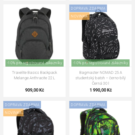
DOPRAVA ZDARMA
NOVINKA
-10% pro registrované zákazníky
-10% pro registrované zákazníky
Travelite Basics Backpack
Bagmaster NOMAD 25 A
Melange Anthracite 22 L
studentský batoh – černo-bílý
Černá 30 l
909,00 Kč
1 990,00 Kč
DOPRAVA ZDARMA
DOPRAVA ZDARMA
NOVINKA