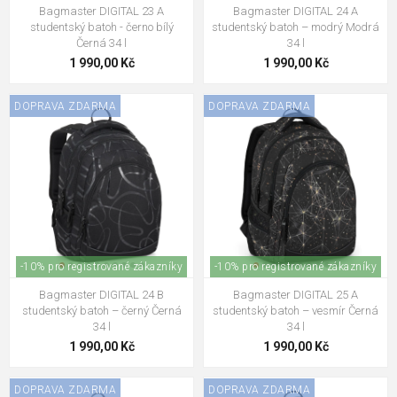
Bagmaster DIGITAL 23 A
Bagmaster DIGITAL 24 A
studentský batoh - černo bílý
studentský batoh – modrý Modrá
Černá 34 l
34 l
1 990,00 Kč
1 990,00 Kč
DOPRAVA ZDARMA
DOPRAVA ZDARMA
-10% pro registrované zákazníky
-10% pro registrované zákazníky
Bagmaster DIGITAL 24 B
Bagmaster DIGITAL 25 A
studentský batoh – černý Černá
studentský batoh – vesmír Černá
34 l
34 l
1 990,00 Kč
1 990,00 Kč
DOPRAVA ZDARMA
DOPRAVA ZDARMA