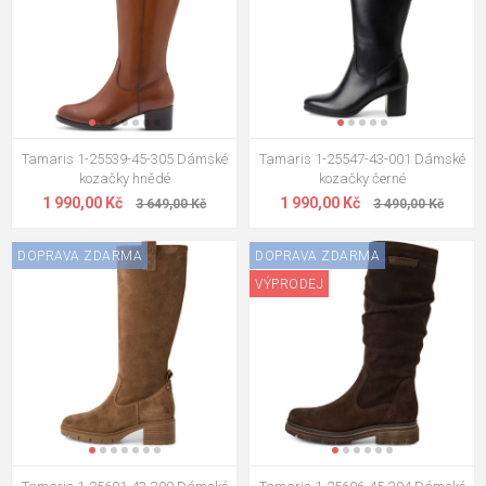
vzít je při zkoušení s sebou. Pro běžné podzimní a
městské nošení většinou stačí standardní velikost.
Tamaris 1-25539-45-305 Dámské
Tamaris 1-25547-43-001 Dámské
kozačky hnědé
kozačky černé
1 990,00 Kč
1 990,00 Kč
3 649,00 Kč
3 490,00 Kč
DOPRAVA ZDARMA
DOPRAVA ZDARMA
VÝPRODEJ