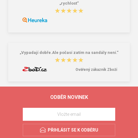
„rychlost“
★★★★★
★★★★★
„Vypadají dobře.Ale počasí zatím na sandály není.“
★★★★★
★★★★★
Ověřený zákazník Zboží
ODBĚR NOVINEK
PŘIHLÁSIT SE K ODBĚRU