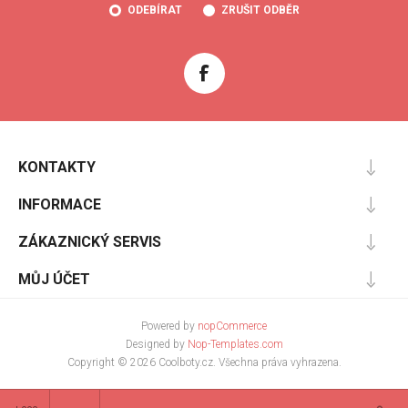
ODEBÍRAT
ZRUŠIT ODBĚR
KONTAKTY
INFORMACE
ZÁKAZNICKÝ SERVIS
MŮJ ÚČET
Powered by
nopCommerce
Designed by
Nop-Templates.com
Copyright © 2026 Coolboty.cz. Všechna práva vyhrazena.