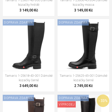
Tamaris 1-25601-43-300 Dámské
Tamaris 1-25606-45-304 Dámské
kozačky hnědé
kozačky mocca
3 149,00 Kč
3 149,00 Kč
DOPRAVA ZDARMA
DOPRAVA ZDARMA
Tamaris 1-25618-43-001 Dámské
Tamaris 1-25625-45-001 Dámské
kozačky černé
kozačky černé
3 649,00 Kč
2 749,00 Kč
DOPRAVA ZDARMA
DOPRAVA ZDARMA
- 33%
VÝPRODEJ