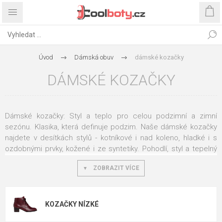
Úvod
Dámská obuv
dámské kozačky
DÁMSKÉ KOZAČKY
Dámské kozačky: Styl a teplo pro celou podzimní a zimní
sezónu. Klasika, která definuje podzim. Naše dámské kozačky
najdete v desítkách stylů - kotníkové i nad koleno, hladké i s
ozdobnými prvky, kožené i ze syntetiky. Pohodlí, styl a tepelný
komfort v jedné botě.
ZOBRAZIT VÍCE
Výška: kotníková, půlková, nebo nad
koleno?
KOZAČKY NÍZKÉ
Každá výška řeší jiné situace: