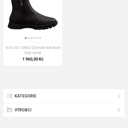
Wild 201-25802 Dámské kotníkové
boty černé
1 960,00 Kč
KATEGORIE
VÝROBCI