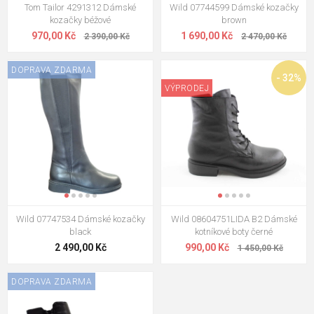
Tom Tailor 4291312 Dámské
Wild 07744599 Dámské kozačky
kozačky béžové
brown
970,00 Kč
1 690,00 Kč
2 390,00 Kč
2 470,00 Kč
DOPRAVA ZDARMA
- 32%
VÝPRODEJ
Wild 07747534 Dámské kozačky
Wild 08604751LIDA B2 Dámské
black
kotníkové boty černé
2 490,00 Kč
990,00 Kč
1 450,00 Kč
DOPRAVA ZDARMA