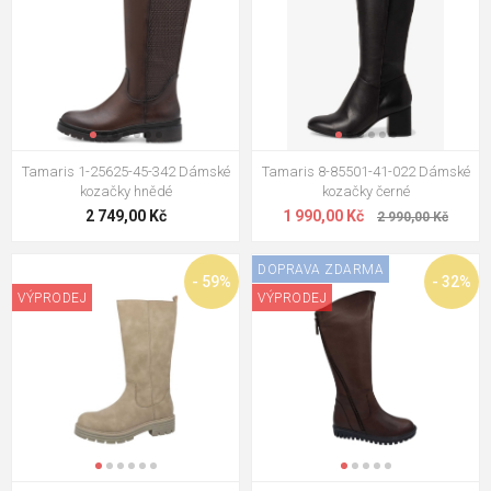
Tamaris 1-25625-45-342 Dámské
Tamaris 8-85501-41-022 Dámské
kozačky hnědé
kozačky černé
2 749,00 Kč
1 990,00 Kč
2 990,00 Kč
DOPRAVA ZDARMA
- 59%
- 32%
VÝPRODEJ
VÝPRODEJ