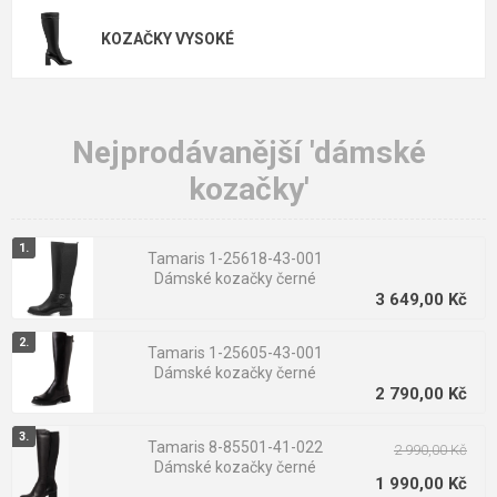
Kotníková („chelsea boots"):
Univerzál pro práci i casual.
KOZAČKY VYSOKÉ
Schová se pod kalhoty, působí decentně a snadno se
kombinuje s kabátem i džínami.
Půlková (do poloviny lýtka):
Ideální ke kalhotám, sukním i
Nejprodávanější 'dámské
šatům. Oblíbený „kavárenský“ styl, který nikdy nevyjde z
kozačky'
módy.
Vysoká (pod koleno, over the knee):
Elegantnější a
Tamaris 1-25618-43-001
výraznější vzhled. Nejlépe fungují s šaty nebo úzkými
Dámské kozačky černé
kalhotami.
3 649,00 Kč
Tamaris 1-25605-43-001
Dámské kozačky černé
2 790,00 Kč
Materiály a sezónní využití
Tamaris 8-85501-41-022
2 990,00 Kč
Dámské kozačky černé
1 990,00 Kč
Hladká kůže:
Univerzální volba pro podzim i mírnější zimu.