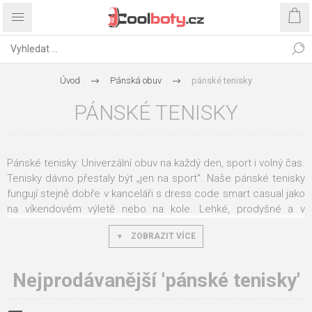
Úvod
Pánská obuv
pánské tenisky
PÁNSKÉ TENISKY
Pánské tenisky: Univerzální obuv na každý den, sport i volný čas.
Tenisky dávno přestaly být „jen na sport". Naše pánské tenisky
fungují stejně dobře v kanceláři s dress code smart casual jako
na víkendovém výletě nebo na kole. Lehké, prodyšné a v
designech od čistě bílých klasik po výrazné barevné
ZOBRAZIT VÍCE
kombinace.
Plátěné, kožené nebo syntetické?
Nejprodávanější 'pánské tenisky'
Každý materiál má svůj ideální scénář použití: