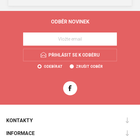
ODBĚR NOVINEK
PŘIHLÁSIT SE K ODBĚRU
ODEBÍRAT
ZRUŠIT ODBĚR
KONTAKTY
INFORMACE