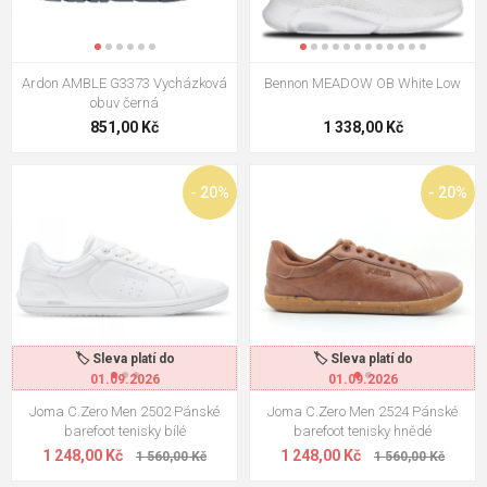
Jsou tenisky vhodné do práce?
V prostředí se smart casual dress code rozhodně ano – čisté
Ardon AMBLE G3373 Vycházková
Bennon MEADOW OB White Low
kožené tenisky v neutrální barvě (bílá, černá, námořnická modrá)
obuv černá
vypadají profesionálně. Do formální kanceláře s kravatou ale
851,00 Kč
1 338,00 Kč
stále patří polobotky.
Jak dlouho vydrží kvalitní tenisky?
- 20%
- 20%
Při každodenním nošení 6–12 měsíců, při rotaci dvou párů 12–
18 měsíců. Prvním signálem opotřebení je propadlá stélka a
ztráta tlumení podrážky – nohy začnou bolet dříve než obvykle.
🏷️ Sleva platí do
🏷️ Sleva platí do
01.09.2026
01.09.2026
Joma C.Zero Men 2502 Pánské
Joma C.Zero Men 2524 Pánské
barefoot tenisky bílé
barefoot tenisky hnědé
1 248,00 Kč
1 248,00 Kč
1 560,00 Kč
1 560,00 Kč