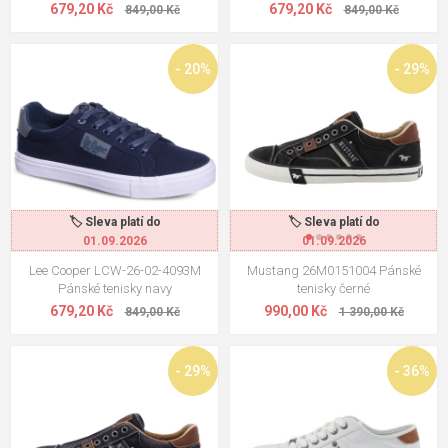
679,20 Kč
679,20 Kč
849,00 Kč
849,00 Kč
- 20%
- 29%
🏷️ Sleva platí do
🏷️ Sleva platí do
01.09.2026
01.09.2026
Lee Cooper LCW-26-02-4093M
Mustang 26M0151004 Pánské
Pánské tenisky navy
tenisky černé
679,20 Kč
990,00 Kč
849,00 Kč
1 390,00 Kč
- 29%
- 36%