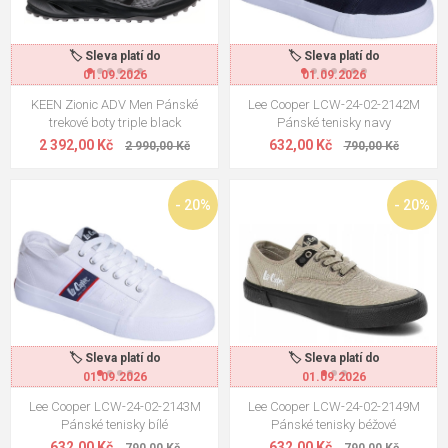
🏷️ Sleva platí do
🏷️ Sleva platí do
01.09.2026
01.09.2026
KEEN Zionic ADV Men Pánské
Lee Cooper LCW-24-02-2142M
trekové boty triple black
Pánské tenisky navy
2 392,00 Kč
632,00 Kč
2 990,00 Kč
790,00 Kč
- 20%
- 20%
🏷️ Sleva platí do
🏷️ Sleva platí do
01.09.2026
01.09.2026
Lee Cooper LCW-24-02-2143M
Lee Cooper LCW-24-02-2149M
Pánské tenisky bílé
Pánské tenisky béžové
632,00 Kč
632,00 Kč