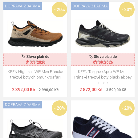
DOPRAVA ZDARMA
DOPRAVA ZDARMA
- 20%
- 20%
🏷️ Sleva platí do
🏷️ Sleva platí do
01.09.2026
01.09.2026
KEEN Hightrail WP Men Pánské
KEEN Targhee Apex WP Men
trekové boty chipmunk/safari
Pánské trekové boty black/abbey
stone
2 392,00 Kč
2 872,00 Kč
2 990,00 Kč
3 590,00 Kč
DOPRAVA ZDARMA
- 20%
- 20%