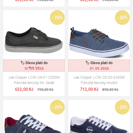
790,00 Kč
790,00 Kč
- 20%
- 20%
🏷️ Sleva platí do
🏷️ Sleva platí do
01.09.2026
01.09.2026
Lee Cooper LCW-24-31-2233M
Lee Cooper LCW-25-02-3242M
Pánské tenisky tm. šedé
Pánské tenisky modré
632,00 Kč
712,00 Kč
790,00 Kč
890,00 Kč
- 20%
- 20%