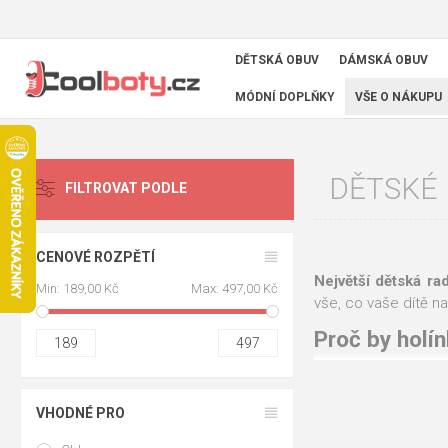
DĚTSKÁ OBUV
DÁMSKÁ OBUV
MÓDNÍ DOPLŇKY
VŠE O NÁKUPU
DĚTSKÉ
FILTROVAT PODLE
CENOVÉ ROZPĚTÍ
Největší dětská ra
Min:
189,00 Kč
Max:
497,00 Kč
vše, co vaše dítě n
Proč by holí
189
497
Holínky řeší přesně
VHODNÉ PRO
100 % voděod