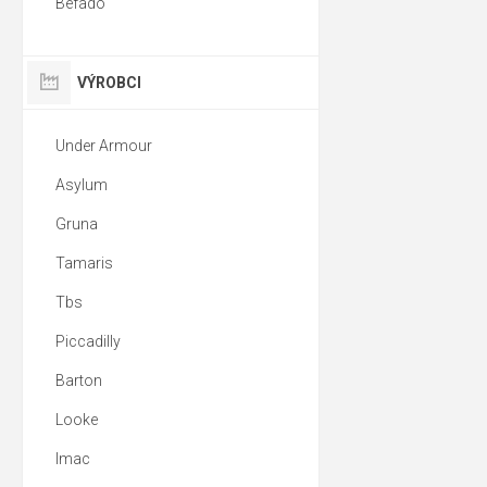
Befado
VÝROBCI
Under Armour
Asylum
Gruna
Tamaris
Tbs
Piccadilly
Barton
Looke
Imac