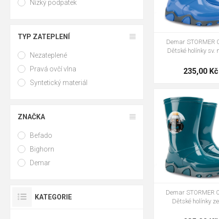
Nízký podpatek
TYP ZATEPLENÍ
Demar STORMER 0
Dětské holínky sv.
Nezateplené
Pravá ovčí vlna
235,00 Kč
Syntetický materiál
ZNAČKA
28-29
30-31
34-35
Befado
Bighorn
Demar
Demar STORMER 0
KATEGORIE
Dětské holínky ze