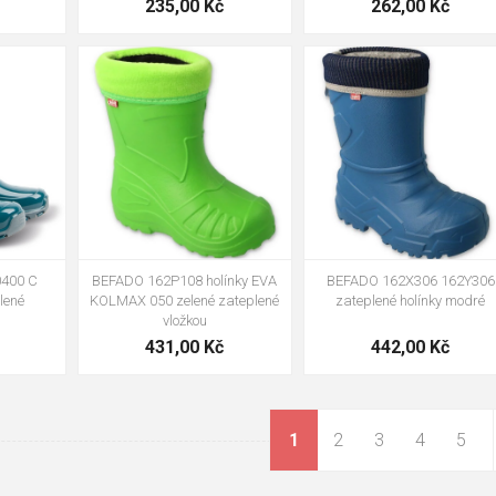
235,00 Kč
262,00 Kč
24
29
30
31
32
33
29
30
31
32
34
3
34
35
26
27
24-25
BEFADO 162P108 holínky EVA
BEFADO 162X306 162Y306
400 C
KOLMAX 050 zelené zateplené
zateplené holínky modré
lené
vložkou
431,00 Kč
442,00 Kč
1
2
3
4
5