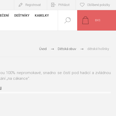
Registrovat
Přihlásit
Oblíbené položky
EČENÍ
DEŠTNÍKY
KABELKY
0
KS
Úvod
Dětská obuv
dětské holínky
sou 100% nepromokavé, snadno se čistí pod hadicí a zvládnou
kání „na cákance".
u
stráví hodinu v lijáku bez jediné kapky uvnitř.