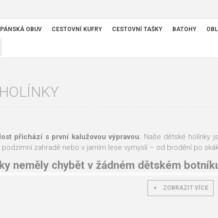
PÁNSKÁ OBUV
CESTOVNÍ KUFRY
CESTOVNÍ TAŠKY
BATOHY
OBL
 HOLÍNKY
dost přichází s první kalužovou výpravou.
Naše dětské holínky j
a podzimní zahradě nebo v jarním lese vymyslí – od brodění po ská
nky neměly chybět v žádném dětském botník
 ty situace, kdy kožené boty bezradně nasákají vodu:
ZOBRAZIT VÍCE
olné:
Guma ani EVA pěna vodu nepropustí. Jediná bota, ve které dítě 