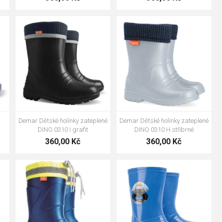
 (1–2 roky) volte lehké EVA modely – gumové holínky pro ně
+1
+1
20-21
22-23
24-25
20-21
22-23
24-25
26-27
28-29
30-31
26-27
28-29
30-31
Fyzicky zkontrolujte, zda má palec alespoň 10 mm rezervy. Pro
32-33
34-35
36-37
u přesně.
 nevhodné – syntetické materiály nedýchají a noha se rychle
Demar Dětské holínky zateplené
Demar Dětské holínky zateplené
DINO 0310 I grafit
DINO 0310 H stříbrné
360,00 Kč
360,00 Kč
+6
22-23
24-25
26-27
20-21
22-23
24-25
28-29
30-31
32-33
26-27
34-35
36-37
38-39