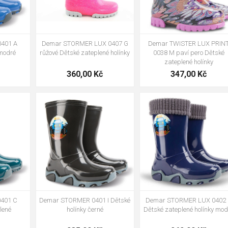
Demar STORMER LUX 0407 G
Demar TWISTER LUX PRIN
401 A
růžové Dětské zateplené holínky
0038 M paví pero Dětské
 modré
zateplené holínky
360,00 Kč
347,00 Kč
32-33
28-29
30-31
32-33
20-21
22-23
24-25
34-35
26-27
401 C
Demar STORMER 0401 I Dětské
Demar STORMER LUX 0402
lené
holínky černé
Dětské zateplené holínky mod