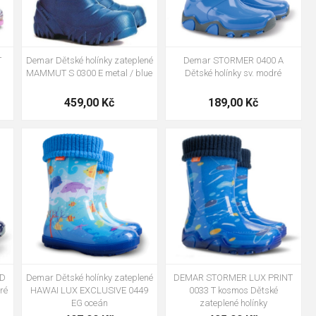
T
Demar Dětské holínky zateplené
Demar STORMER 0400 A
MAMMUT S 0300 E metal / blue
Dětské holínky sv. modré
459,00 Kč
189,00 Kč
+2
28-29
30-31
32-33
28-29
30-31
32-33
34-35
34-35
 D
Demar Dětské holínky zateplené
DEMAR STORMER LUX PRINT
ré
HAWAI LUX EXCLUSIVE 0449
0033 T kosmos Dětské
EG oceán
zateplené holínky