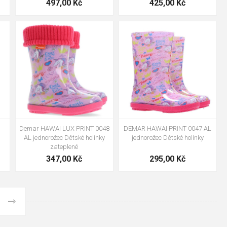
497,00 Kč
425,00 Kč
6
20-21
22-23
24-25
28-29
30-31
32-33
26-27
34-35
Demar HAWAI LUX PRINT 0048
DEMAR HAWAI PRINT 0047 AL
AL jednorožec Dětské holínky
jednorožec Dětské holínky
zateplené
347,00 Kč
295,00 Kč