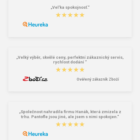
„Vel'ka spokojnosť.“
★★★★★
★★★★★
„Velký výběr, skvělé ceny, perfektní zákaznický servis,
rychlost dodání “
★★★★★
★★★★★
Ověřený zákazník Zboží
„Společnost nahradila firmu Hanák, která zmizela z
trhu. Pantofle jsou jiné, ale jsem s nimi spokojen.“
★★★★★
★★★★★