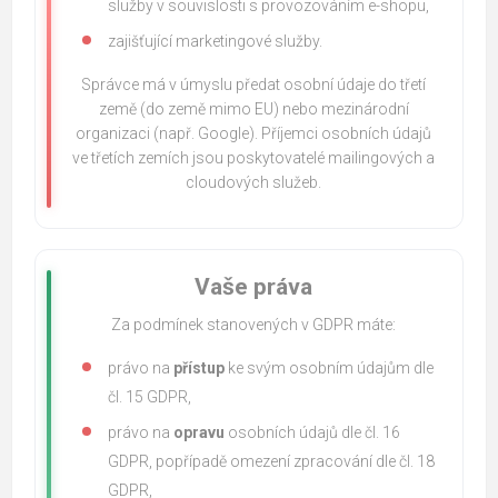
služby v souvislosti s provozováním e-shopu,
zajišťující marketingové služby.
Správce má v úmyslu předat osobní údaje do třetí
země (do země mimo EU) nebo mezinárodní
organizaci (např. Google). Příjemci osobních údajů
ve třetích zemích jsou poskytovatelé mailingových a
cloudových služeb.
Vaše práva
Za podmínek stanovených v GDPR máte:
právo na
přístup
ke svým osobním údajům dle
čl. 15 GDPR,
právo na
opravu
osobních údajů dle čl. 16
GDPR, popřípadě omezení zpracování dle čl. 18
GDPR,