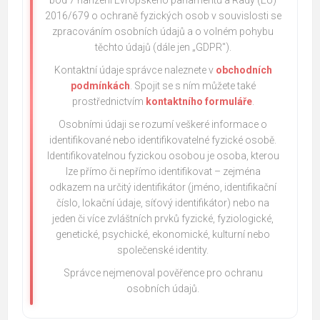
bod 7 nařízení Evropského parlamentu a Rady (EU)
2016/679 o ochraně fyzických osob v souvislosti se
zpracováním osobních údajů a o volném pohybu
těchto údajů (dále jen „GDPR").
Kontaktní údaje správce naleznete v
obchodních
podmínkách
. Spojit se s ním můžete také
prostřednictvím
kontaktního formuláře
.
Osobními údaji se rozumí veškeré informace o
identifikované nebo identifikovatelné fyzické osobě.
Identifikovatelnou fyzickou osobou je osoba, kterou
lze přímo či nepřímo identifikovat – zejména
odkazem na určitý identifikátor (jméno, identifikační
číslo, lokační údaje, síťový identifikátor) nebo na
jeden či více zvláštních prvků fyzické, fyziologické,
genetické, psychické, ekonomické, kulturní nebo
společenské identity.
Správce nejmenoval pověřence pro ochranu
osobních údajů.