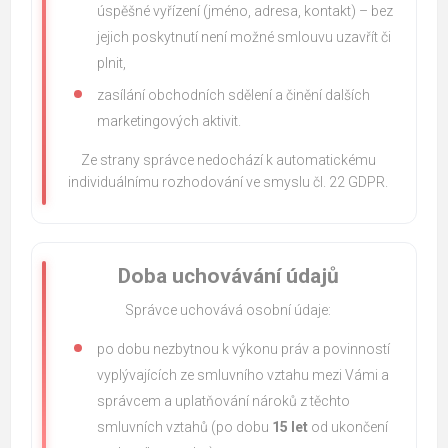
úspěšné vyřízení (jméno, adresa, kontakt) – bez
jejich poskytnutí není možné smlouvu uzavřít či
plnit,
zasílání obchodních sdělení a činění dalších
marketingových aktivit.
Ze strany správce nedochází k automatickému
individuálnímu rozhodování ve smyslu čl. 22 GDPR.
Doba uchovávání údajů
Správce uchovává osobní údaje:
po dobu nezbytnou k výkonu práv a povinností
vyplývajících ze smluvního vztahu mezi Vámi a
správcem a uplatňování nároků z těchto
smluvních vztahů (po dobu
15 let
od ukončení