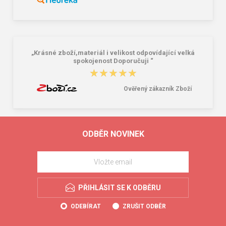
„Krásné zboží,materiál i velikost odpovídající velká
spokojenost Doporučuji “
★★★★★
★★★★★
Ověřený zákazník Zboží
ODBĚR NOVINEK
PŘIHLÁSIT SE K ODBĚRU
ODEBÍRAT
ZRUŠIT ODBĚR