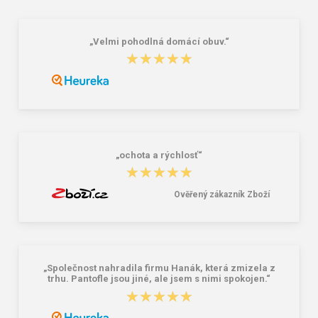
„Velmi pohodlná domácí obuv.“
★★★★★
★★★★★
„ochota a rýchlosť“
★★★★★
★★★★★
Ověřený zákazník Zboží
„Společnost nahradila firmu Hanák, která zmizela z
trhu. Pantofle jsou jiné, ale jsem s nimi spokojen.“
★★★★★
★★★★★