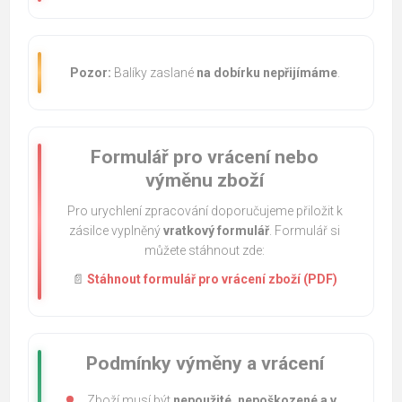
Pozor:
Balíky zaslané
na dobírku nepřijímáme
.
Formulář pro vrácení nebo
výměnu zboží
Pro urychlení zpracování doporučujeme přiložit k
zásilce vyplněný
vratkový formulář
. Formulář si
můžete stáhnout zde:
📄
Stáhnout formulář pro vrácení zboží (PDF)
Podmínky výměny a vrácení
Zboží musí být
nepoužité, nepoškozené a v