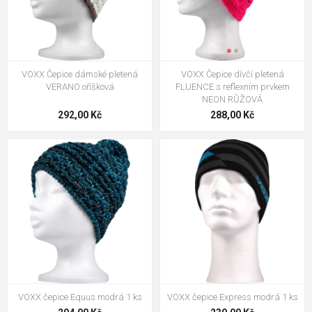
VOXX Čepice dámské pletená
VOXX Čepice dívčí pletená
VERANO oříšková
FLUENCE s reflexním prvkem
NEON RŮŽOVÁ
292,00 Kč
288,00 Kč
VOXX čepice Equus modrá 1 ks
VOXX čepice Express modrá 1 ks