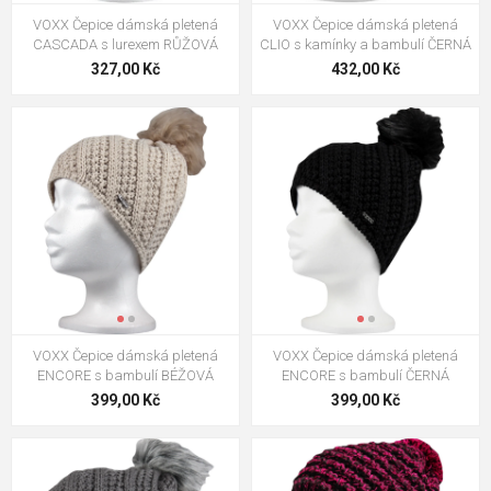
VOXX Čepice dámská pletená
VOXX Čepice dámská pletená
CASCADA s lurexem RŮŽOVÁ
CLIO s kamínky a bambulí ČERNÁ
327,00 Kč
432,00 Kč
VOXX Čepice dámská pletená
VOXX Čepice dámská pletená
ENCORE s bambulí BÉŽOVÁ
ENCORE s bambulí ČERNÁ
399,00 Kč
399,00 Kč