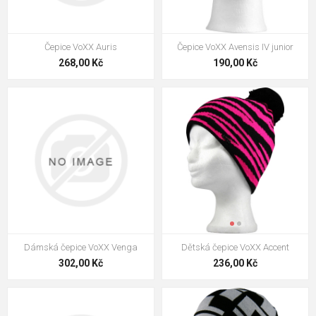
CORVETTE černá
277,00 Kč
Čepice VoXX Auris
Čepice VoXX Avensis IV junior
VOXX Čepice pánská pletená
268,00 Kč
190,00 Kč
SIGNUM modrá
306,00 Kč
VOXX Čepice dámská pletená
CASCADA s lurexem ŠEDÁ
327,00 Kč
VOXX čepice Forte modrá 1 ks
306,00 Kč
Dámská čepice VoXX Venga
Dětská čepice VoXX Accent
302,00 Kč
236,00 Kč