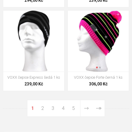
294,00 Kč
239,00 Kč
VOXX čepice Express šedá 1 ks
VOXX čepice Forte černá 1 ks
239,00 Kč
306,00 Kč
1
2
3
4
5