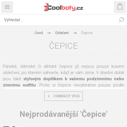
Úvod
Oblečení
Čepice
ČEPICE
Pánské, dámské či dětské čepice již nejsou pouze kusem
oblečení, po kterém sáhnete, když je vám zima. V dnešní době
jsou také
stylovým doplňkem k vašemu podzimnímu nebo
zimnímu outfitu
. Proto si čepice nevybíráme pouze podle
jejich funkčnosti, ale také s ohledem na jejich barvy, vzory a
ZOBRAZIT VÍCE
jejich celkový design. U nás najdete kombinaci obojího.
Podzimní a zimní čepice z naší nabídky jsou
stylové a zároveň
vyrobené z kvalitního materiálu
. Ten vás ochrání před
Nejprodávanější 'Čepice'
nepříznivým počasím studených dnů.
Máme pro vás
elegantní čepice
, které skvěle zkombinujete