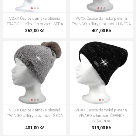
VOXX Čepice dámská pletená
VOXX Čepice dámská pletená
TRAFIC s reflexním prvkem ŠEDÁ
TWINGO s flitry a bambulí HNĚDÁ
362,00 Kč
401,00 Kč
VOXX Čepice dámská pletená
VOXX Čepice dámská pletená
TWINGO s flitry a bambulí ŠEDÁ
VIVARO s lurexem ČERNO-
STŘÍBRNÁ
401,00 Kč
319,00 Kč