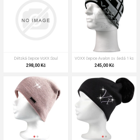
Dětská čepice VoXX Soul
VOXX čepice Avalon sv. šedá 1 ks
298,00 Kč
245,00 Kč