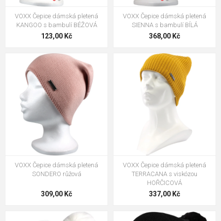
VOXX Čepice dámská pletená
VOXX Čepice dámská pletená
KANGOO s bambulí BÉŽOVÁ
SIENNA s bambulí BÍLÁ
123,00 Kč
368,00 Kč
VOXX Čepice dámská pletená
VOXX Čepice dámská pletená
SONDERO růžová
TERRACANA s viskózou
HOŘČICOVÁ
309,00 Kč
337,00 Kč