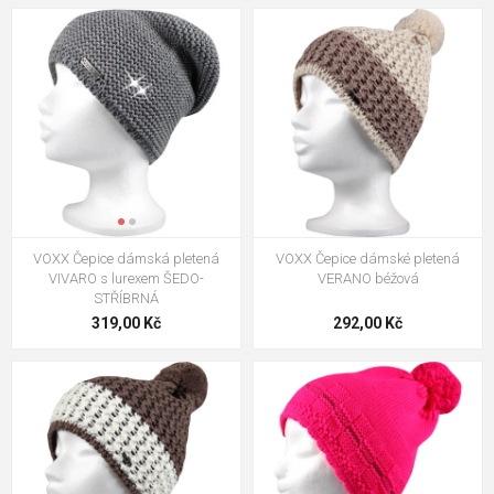
VOXX Čepice dámská pletená
VOXX Čepice dámské pletená
VIVARO s lurexem ŠEDO-
VERANO béžová
STŘÍBRNÁ
319,00 Kč
292,00 Kč