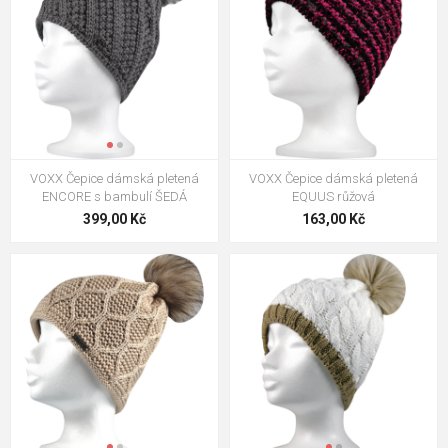
VOXX Čepice dámská pletená
VOXX Čepice dámská pletená
ENCORE s bambulí ŠEDÁ
EQUUS růžová
399,00 Kč
163,00 Kč