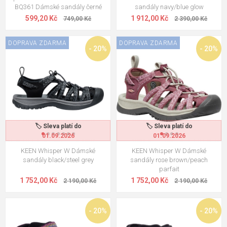
BQ361 Dámské sandály černé
sandály navy/blue glow
599,20 Kč
1 912,00 Kč
749,00 Kč
2 390,00 Kč
DOPRAVA ZDARMA
DOPRAVA ZDARMA
- 20%
- 20%
🏷️ Sleva platí do
🏷️ Sleva platí do
01.09.2026
01.09.2026
KEEN Whisper W Dámské
KEEN Whisper W Dámské
sandály black/steel grey
sandály rose brown/peach
parfait
1 752,00 Kč
1 752,00 Kč
2 190,00 Kč
2 190,00 Kč
- 20%
- 20%