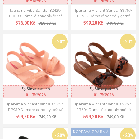
01.09.2026
01.09.2026
Ipanema Vibe Sandal 82429-
Ipanema Vibrant Sandal 83767-
BD399 Dámské sandály černé
BP932 Dámské sandály černé
576,00 Kč
599,20 Kč
720,00 Kč
749,00 Kč
- 20%
- 20%
🏷️ Sleva platí do
🏷️ Sleva platí do
01.09.2026
01.09.2026
Ipanema Vibrant Sandal 83767-
Ipanema Vibrant Sandal 83767-
BP939 Dámské sandály béžové
BR604 Dámské sandály hnědé
599,20 Kč
599,20 Kč
749,00 Kč
749,00 Kč
DOPRAVA ZDARMA
- 20%
- 20%