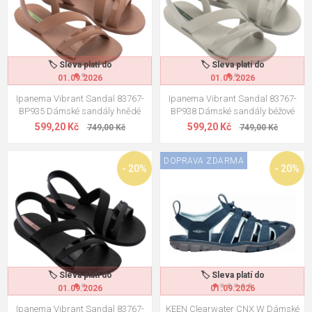
🏷️ Sleva platí do
🏷️ Sleva platí do
01.09.2026
01.09.2026
Ipanema Vibrant Sandal 83767-
Ipanema Vibrant Sandal 83767-
BP935 Dámské sandály hnědé
BP938 Dámské sandály béžové
599,20 Kč
599,20 Kč
749,00 Kč
749,00 Kč
DOPRAVA ZDARMA
- 20%
- 20%
🏷️ Sleva platí do
🏷️ Sleva platí do
01.09.2026
01.09.2026
Ipanema Vibrant Sandal 83767-
KEEN Clearwater CNX W Dámské