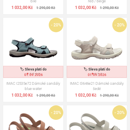
bílé
red / beige
1 032,00 Kč
1 032,00 Kč
1 290,00 Kč
1 290,00 Kč
- 20%
- 20%
🏷️ Sleva platí do
🏷️ Sleva platí do
01.09.2026
01.09.2026
IMAC I2535e72 Dámské sandály
IMAC I3646e21 Dámské sandály
blue water
šedé
1 032,00 Kč
1 032,00 Kč
1 290,00 Kč
1 290,00 Kč
- 20%
- 20%