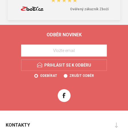
★★★★★
★★★★★
Ověřený zákazník Zboží
ODBĚR NOVINEK
PŘIHLÁSIT SE K ODBĚRU
ODEBÍRAT
ZRUŠIT ODBĚR
KONTAKTY