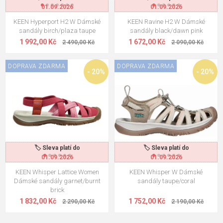
01.09.2026
01.09.2026
KEEN Hyperport H2 W Dámské
KEEN Ravine H2 W Dámské
sandály birch/plaza taupe
sandály black/dawn pink
1 992,00 Kč
1 672,00 Kč
2 490,00 Kč
2 090,00 Kč
DOPRAVA ZDARMA
DOPRAVA ZDARMA
- 20%
- 20%
🏷️ Sleva platí do
🏷️ Sleva platí do
01.09.2026
01.09.2026
KEEN Whisper Lattice Women
KEEN Whisper W Dámské
Dámské sandály garnet/burnt
sandály taupe/coral
brick
1 832,00 Kč
1 752,00 Kč
2 290,00 Kč
2 190,00 Kč