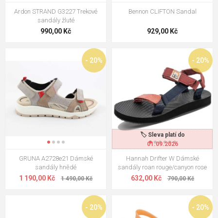
Ardon STRAND G3227 Trekové
Bennon CLIFTON Sandal
sandály žluté
990,00 Kč
929,00 Kč
- 20%
- 20%
🏷️ Sleva platí do
01.09.2026
GRUNA A2728e21 Dámské
Hannah Drifter W Dámské
sandály hnědé
sandály roan rouge/canyon rose
1 190,00 Kč
632,00 Kč
1 490,00 Kč
790,00 Kč
- 20%
- 20%