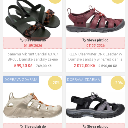
🏷️ Sleva platí do
🏷️ Sleva platí do
01.09.2026
01.09.2026
Ipanema Vibrant Sandal 83767-
KEEN Clearwater CNX Leather W
BR605 Dámské sandály zelené
Dámské sandály wine/red dahlia
599,20 Kč
2 072,00 Kč
749,00 Kč
2 590,00 Kč
DOPRAVA ZDARMA
DOPRAVA ZDARMA
- 20%
- 20%
🏷️ Sleva platí do
🏷️ Sleva platí do