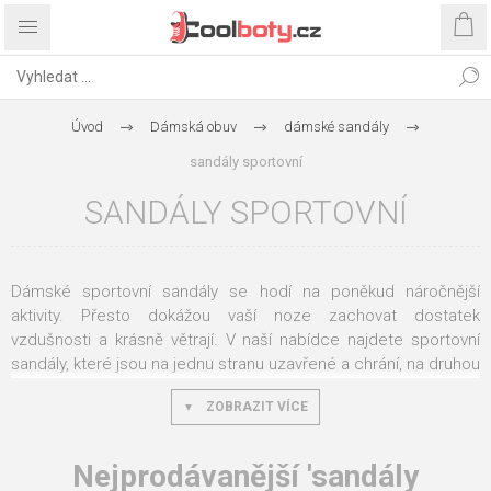
Úvod
Dámská obuv
dámské sandály
sandály sportovní
SANDÁLY SPORTOVNÍ
Dámské sportovní sandály se hodí na poněkud náročnější
aktivity. Přesto dokážou vaší noze zachovat dostatek
vzdušnosti a krásně větrají. V naší nabídce najdete sportovní
sandály, které jsou na jednu stranu uzavřené a chrání, na druhou
stranu se vám v nich nebude potit noha. Oceníte je při
ZOBRAZIT VÍCE
procházkách po pláži, ale také v těžším terénu, na dovolené i
v rodném městě.
Nejprodávanější 'sandály
Představujeme dámské sportovní sandály pro aktivní ženy, co