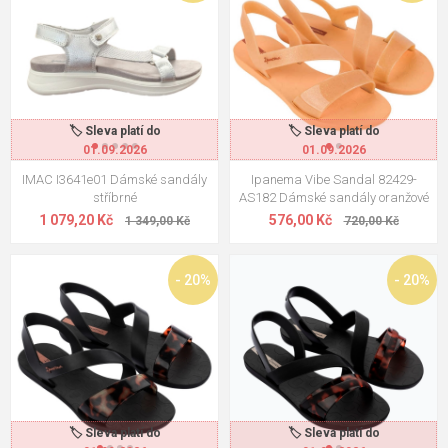
🏷️ Sleva platí do
🏷️ Sleva platí do
01.09.2026
01.09.2026
IMAC I3641e01 Dámské sandály
Ipanema Vibe Sandal 82429-
stříbrné
AS182 Dámské sandály oranžové
1 079,20 Kč
576,00 Kč
1 349,00 Kč
720,00 Kč
- 20%
- 20%
🏷️ Sleva platí do
🏷️ Sleva platí do