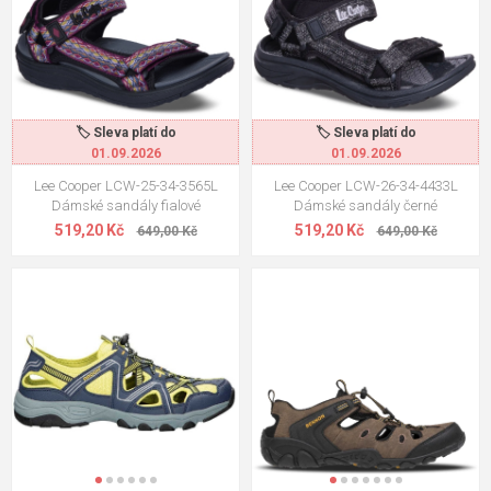
🏷️ Sleva platí do
🏷️ Sleva platí do
01.09.2026
01.09.2026
Lee Cooper LCW-25-34-3565L
Lee Cooper LCW-26-34-4433L
Dámské sandály fialové
Dámské sandály černé
519,20 Kč
519,20 Kč
649,00 Kč
649,00 Kč