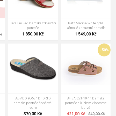
Batz Eni Red Dámské zdravotní
Batz Marina White gold
pantofle
Dámské zdravotní pantofle
1 850,00 Kč
1 549,00 Kč
Kč
38
39
40
41
42
- 50%
BEFADO 9D634 Dr ORTO
BF BA-221-19-11 Dámské
dámské pantofle šedé ovčí
pantofle s klínkem v lososové
rouno
barvě
370,00 Kč
421,00 Kč
849,00 Kč