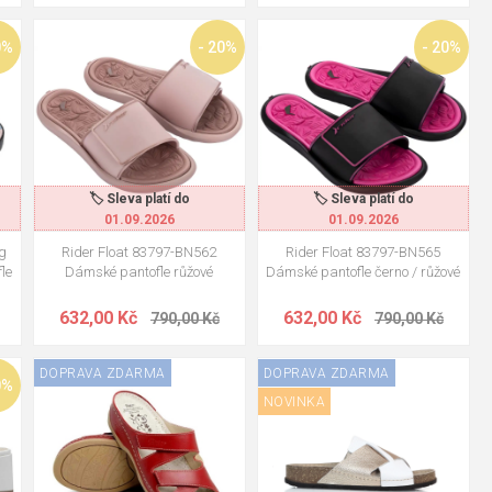
 (jednobarevný, kožený) - plyšový „medvídek" do open space
0%
- 20%
- 20%
40
37
39
ce let s občasnou výměnou stélky.
).
🏷️ Sleva platí do
🏷️ Sleva platí do
01.09.2026
01.09.2026
g
Rider Float 83797-BN562
Rider Float 83797-BN565
le
Dámské pantofle růžové
Dámské pantofle černo / růžové
632,00 Kč
632,00 Kč
790,00 Kč
790,00 Kč
DOPRAVA ZDARMA
DOPRAVA ZDARMA
37
40
41
36
37
38
39
40
41
0%
NOVINKA