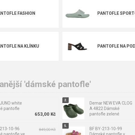
vé):
Gumové nebo EVA. Snadno se omývají, suší se rychle.
NTOFLE FASHION
PANTOFLE SPORT
NTOFLE NA KLÍNKU
PANTOFLE NA PO
bo uzavřená pata?
nější 'dámské pantofle'
:
Snadné obutí (nakročení). Pro doma a teplé měsíce.
:
Lepší fixace, lze chodit i venku k popelnici. Pro chladnější období
 JUNO white
Demar NEW EVA CLOG
é pantofle
A 4822 Dámské
653,00 Kč
pantofle zelené
KOLEKCI BATZ
-213-10-96
BF BY-213-10-99
849,00 Kč
 pantofle ve
Dámské pantofle v
a podšívky