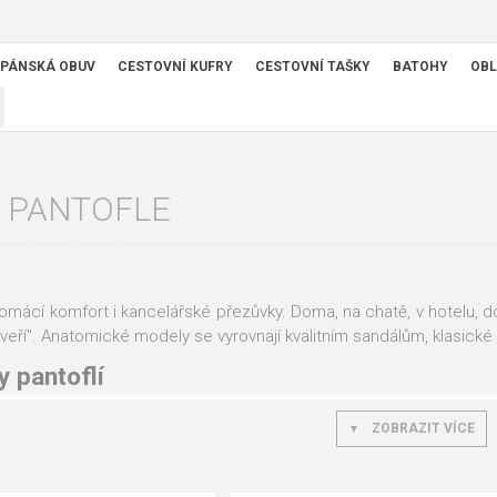
PÁNSKÁ OBUV
CESTOVNÍ KUFRY
CESTOVNÍ TAŠKY
BATOHY
OBL
 PANTOFLE
mácí komfort i kancelářské přezůvky. Doma, na chatě, v hotelu, d
veří". Anatomické modely se vyrovnají kvalitním sandálům, klasické 
y pantoflí
cí:
Plyš, vlna, koženka. Tepelný komfort pro chladné večery doma.
ZOBRAZIT VÍCE
atz):
Korková nebo gumová stélka s podporou klenby. Domácí, ale