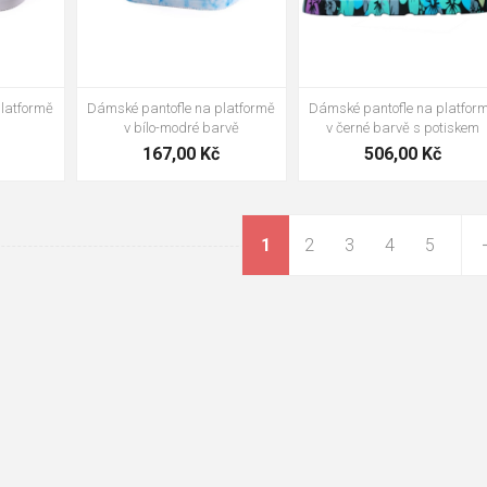
latformě
Dámské pantofle na platfor
Dámské pantofle na platformě
v černé barvě s potiskem
v bílo-modré barvě
506,00 Kč
167,00 Kč
1
2
3
4
5