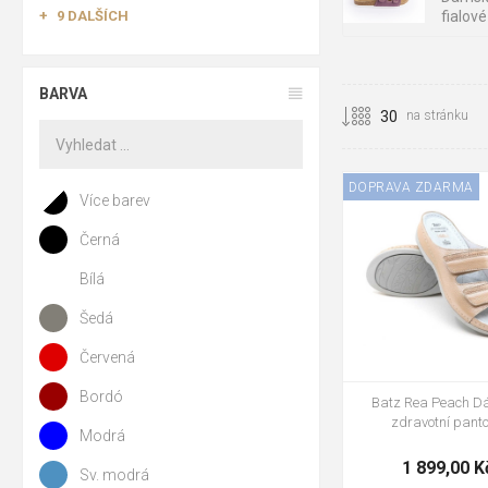
9 DALŠÍCH
fialové
Plyš a vlna:
Te
Ardon
Kůže a koženk
pantofl
BARVA
na stránku
Textil:
Letní pa
DOPRAVA ZDARMA
Více barev
💡 Expertní ti
Černá
37
38
39
Plyšové pantofle
nevadí. Bez pra
Bílá
- Tým specialistů
Šedá
Červená
Bordó
Batz Rea Peach D
❓ Často klade
zdravotní panto
Modrá
Lze anatomické 
1 899,00 K
Sv. modrá