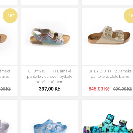
42
38
39
40
41
37
- 16%
- 1
Dámské
BF BY-213-11-11 Dámské
BF BY-213-11-12 Dámské
 barvě
pantofle v duhově třpytkaté
pantofle ve zlaté barvě
barvě s páskem
337,00 Kč
845,00 Kč
,00 Kč
999,00 Kč
37
38
40
36
37