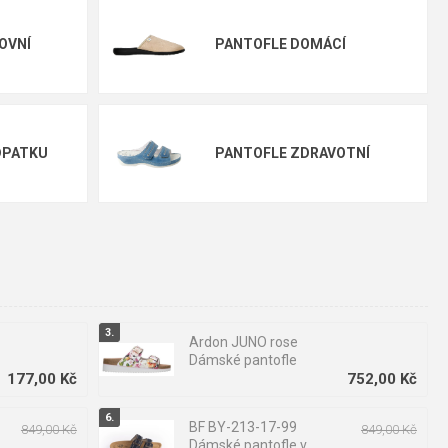
OVNÍ
PANTOFLE DOMÁCÍ
DPATKU
PANTOFLE ZDRAVOTNÍ
.
Ardon JUNO rose
Dámské pantofle
177,00 Kč
752,00 Kč
BF BY-213-17-99
849,00 Kč
849,00 Kč
Dámské pantofle v