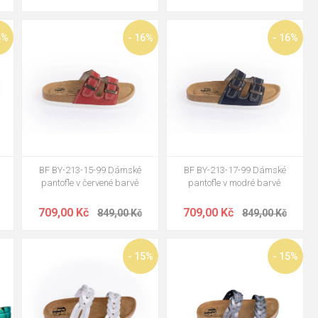
40
36
37
41
36
37
38
39
40
41
5%
- 16%
- 16%
42
BF BY-213-15-99 Dámské
BF BY-213-17-99 Dámské
pantofle v červené barvě
pantofle v modré barvě
709,00 Kč
709,00 Kč
849,00 Kč
849,00 Kč
36
37
38
39
40
41
36
- 15%
- 15%