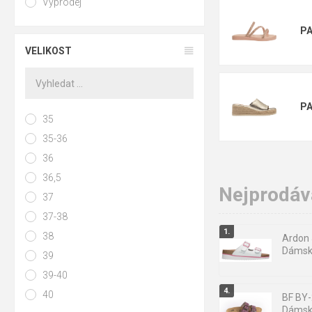
Výprodej
Letní (bazéno
PA
VELIKOST
PA
35
35-36
36
Otevřená, ne
36,5
Nejprodáva
Otevřená pata
37
37-38
Uzavřená pata
38
Ardon
Dámsk
39
PROHLÉDNOUT 
39-40
40
BF BY
Dámské
Materiály vrchu 