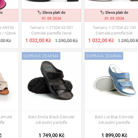
do
🏷️ Sleva platí do
🏷️ Sleva platí do
01.09.2026
01.09.2026
03-AR356
Tamaris 1-27204-42-001
Tamaris 1-27204-42-100
 / růžové
Dámské pantofle černé
Dámské pantofle bílé
1 032,00 Kč
1 032,00 Kč
,00 Kč
1 290,00 Kč
1 290,00 
DOPRAVA ZDARMA
DOPRAVA ZDARMA
40
37
38
40
41
36
38
40
41
 Dámské
Batz Emilia Black Dámské
Batz Lia Blue Dámské
fle
zdravotní pantofle
zdravotní pantofle
č
1 749,00 Kč
1 899,00 Kč