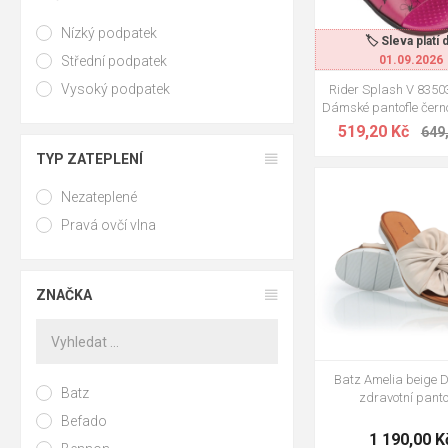
Nízký podpatek
🏷️ Sleva platí 
Střední podpatek
01.09.2026
Vysoký podpatek
Rider Splash V 835
Dámské pantofle černo
519,20 Kč
649
TYP ZATEPLENÍ
37
38
39
Nezateplené
Pravá ovčí vlna
ZNAČKA
Batz Amelia beige
Batz
zdravotní panto
Befado
1 190,00 K