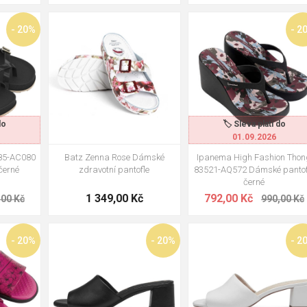
h kancelářích jsou ideální přezůvky. Vyberte decentnější model
- 20%
- 2
í kvalitní pantofle?
37
38
39
41
38
cím nošení 2-4 roky. Anatomické modely (Batz apod.) klidně 5 a ví
nosit naboso?
ené ano, plyšové raději s ponožkou (vnitřek se rychle vlhkostí kazí
do
🏷️ Sleva platí do
01.09.2026
585-AC080
Batz Zenna Rose Dámské
Ipanema High Fashion Thon
černé
zdravotní pantofle
83521-AQ572 Dámské pantof
černé
1 349,00 Kč
792,00 Kč
,00 Kč
990,00 Kč
- 20%
- 20%
- 2
1-42
38
39
40