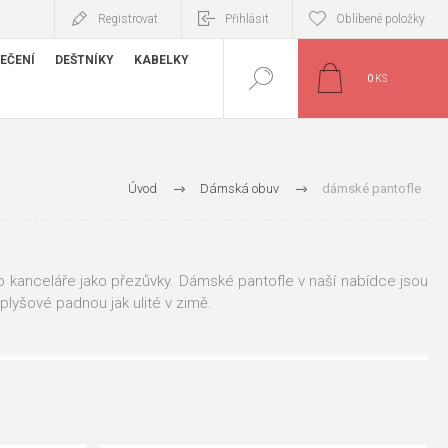
Registrovat
Přihlásit
Oblíbené položky
EČENÍ
DEŠTNÍKY
KABELKY
0
KS
Úvod
Dámská obuv
dámské pantofle
o kanceláře jako přezůvky. Dámské pantofle v naší nabídce jsou
plyšové padnou jak ulité v zimě.
 i kancelářské přezůvky.