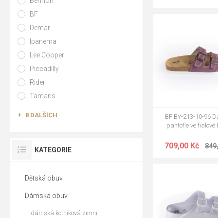
Bennon
BF
37
38
40
41
Demar
Ipanema
Lee Cooper
Piccadilly
Rider
Tamaris
8 DALŠÍCH
BF BY-213-10-96 
pantofle ve fialové
709,00 Kč
849
KATEGORIE
36
40
42
Dětská obuv
Dámská obuv
dámská kotníková zimní