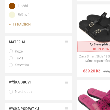
Ano, v některýc
Hnědá
spíše ne.
35-36
Béžová
Jak dlouho vydrž
11 DALŠÍCH
Při běžném domá
Mohu pantofle 
MATERIÁL
Anatomické a kož
🏷️ Sleva platí 
01.09.2026
Kůže
Zaxy Smart Slide 18
Textil
Dámské pantofle 
Syntetika
639,20 Kč
799
VÝŠKA OBUVI
Nízká obuv
37
38
39
4
VÝŠKA PODPATKU