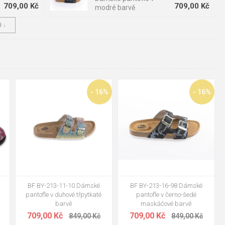
709,00 Kč
709,00 Kč
modré barvě
 ↓
BF BY-213-15-99
849,00 Kč
Dámské pantofle v
709,00 Kč
1 749,00 Kč
červené barvě
39
37
40
41
42
37
38
39
40
41
42
- 16%
- 16%
ěte, podrážka v pračce trochu trpí, ale jednou za pár měsíců
BF BY-213-11-10 Dámské
BF BY-213-16-98 Dámské
pantofle v duhové třpytkaté
pantofle v černo-šedé
barvě
maskáčové barvě
709,00 Kč
709,00 Kč
849,00 Kč
849,00 Kč