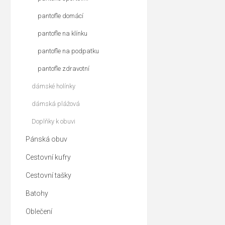
pantofle domácí
pantofle na klínku
pantofle na podpatku
pantofle zdravotní
dámské holínky
dámská plážová
Doplňky k obuvi
Pánská obuv
Cestovní kufry
Cestovní tašky
Batohy
Oblečení