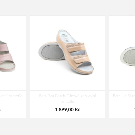
otní pantofle
Batz Rea Peach Dámské zdravotní
Batz Lia Blu
pantofle
č
1 899,00 Kč