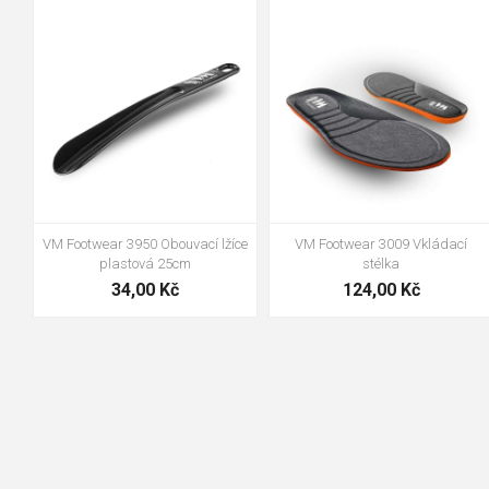
36-37
38-39
40-41
42-43
44-45
46-47
VM Footwear 3950 Obouvací lžíce
VM Footwear 3009 Vkládací
plastová 25cm
stélka
34,00 Kč
124,00 Kč