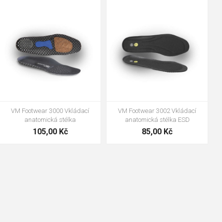
35
36
37
38
39
40
35
36
37
39
40
43
41
42
43
44
45
46
47
48
47
48
VM Footwear 3000 Vkládací
VM Footwear 3002 Vkládací
anatomická stélka
anatomická stélka ESD
105,00 Kč
85,00 Kč