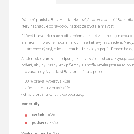
Dámské pantofle Batz Amelia. Nejnovější kolekce pantoflí Batz př
který naznačuje opravdovou radost ze života a hravost.
Béžová barva, která se hodí ke všemu a která zaujme nejen svou bare
ale také mimořádně módním, módním a křiklavým vzhledem. Nad
botám osobitý styl, díky kterému budete vždy v popředí módního děn
Anatomické tvarování podporuje zdraví vašich nohou a zvyšuje poci
nošení, aby byl každý krok příjemný. Pantofle Amelia jsou nejen pou
pro vaše nohy. Vyberte si Batz pro módu a pohodlí!
-100 % pravá, výběrová kůže
-svršek a stélka z pravé kůže
-lehká a pružná konstrukce podrážky.
Materiály:
svršek
- kůže
podšívka
- kůže
Výška podpatku:
3 cm