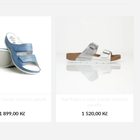
e Dámské zdravotní pantofle
Batz Mallorca white Dámské zdravotní
pantofle
1 899,00 Kč
1 520,00 Kč