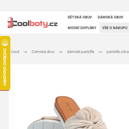
DĚTSKÁ OBUV
DÁMSKÁ OBUV
MÓDNÍ DOPLŇKY
VŠE O NÁKUPU
Úvod
Dámská obuv
dámské pantofle
pantofle zdra