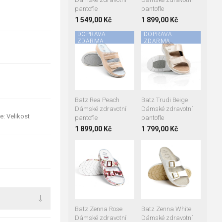
pantofle
pantofle
1 549,00 Kč
1 899,00 Kč
DOPRAVA
DOPRAVA
ZDARMA
ZDARMA
37
38
39
40
41
37
38
39
40
Batz Rea Peach
Batz Trudi Beige
Dámské zdravotní
Dámské zdravotní
e: Velikost
pantofle
pantofle
1 899,00 Kč
1 799,00 Kč
37
38
39
37
38
39
41
40
41
Batz Zenna Rose
Batz Zenna White
Dámské zdravotní
Dámské zdravotní