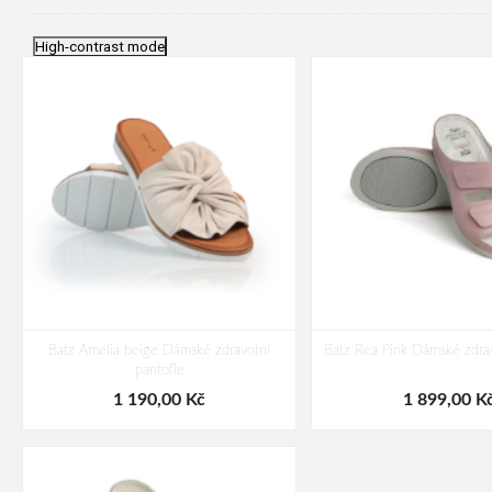
High-contrast mode
Batz Amelia beige Dámské zdravotní
Batz Rea Pink Dámské zdrav
pantofle
1 190,00 Kč
1 899,00 K