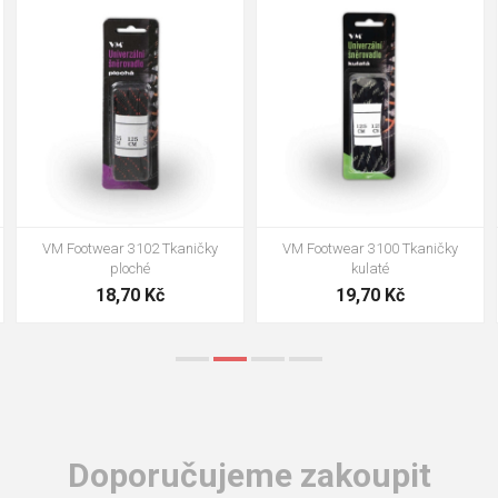
90cm
125cm
155cm
90cm
125cm
155cm
VM Footwear 3102 Tkaničky
VM Footwear 3100 Tkaničky
ploché
kulaté
18,70 Kč
19,70 Kč
Doporučujeme zakoupit