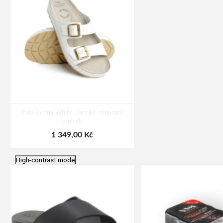
Batz Zenna White Dámské zdravotní
pantofle
1 349,00 Kč
High-contrast mode