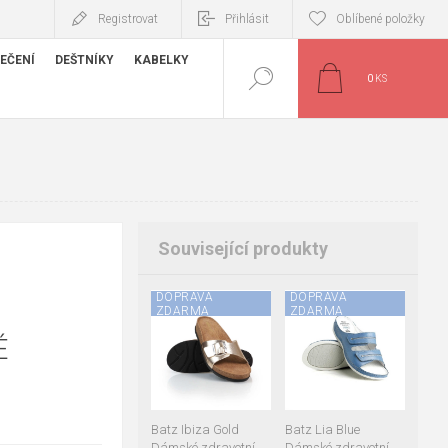
Registrovat
Přihlásit
Oblíbené položky
EČENÍ
DEŠTNÍKY
KABELKY
0
KS
Související produkty
DOPRAVA
DOPRAVA
ZDARMA
ZDARMA
36
38
40
41
É
38
39
Batz Ibiza Gold
Batz Lia Blue
Dámské zdravotní
Dámské zdravotní