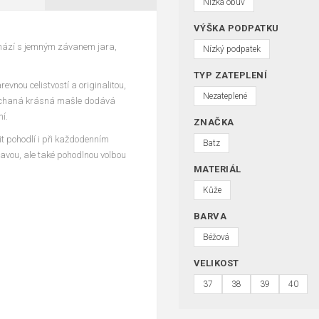
Nízká obuv
VÝŠKA PODPATKU
ichází s jemným závanem jara,
Nízký podpatek
TYP ZATEPLENÍ
vnou celistvostí a originalitou,
Nezateplené
ýchaná krásná mašle dodává
í.
ZNAČKA
t pohodlí i při každodenním
Batz
tavou, ale také pohodlnou volbou
MATERIÁL
Kůže
BARVA
Béžová
VELIKOST
37
38
39
40