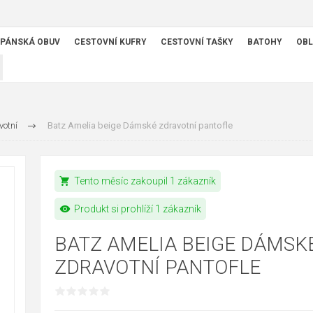
PÁNSKÁ OBUV
CESTOVNÍ KUFRY
CESTOVNÍ TAŠKY
BATOHY
OBL
votní
Batz Amelia beige Dámské zdravotní pantofle
shopping_cart
Tento měsíc zakoupil 1 zákazník
visibility
Produkt si prohlíží 1 zákazník
BATZ AMELIA BEIGE DÁMSK
ZDRAVOTNÍ PANTOFLE