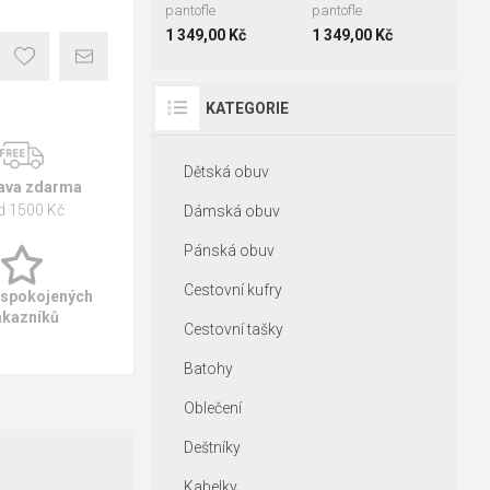
pantofle
pantofle
1 349,00 Kč
1 349,00 Kč
KATEGORIE
Dětská obuv
ava zdarma
d 1500 Kč
Dámská obuv
Pánská obuv
Cestovní kufry
 spokojených
ákazníků
Cestovní tašky
Batohy
Oblečení
Deštníky
Kabelky