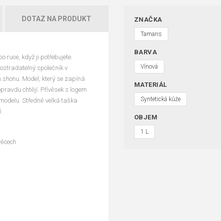
DOTAZ NA PRODUKT
ZNAČKA
Tamaris
BARVA
 ruce, když ji potřebujete.
Vínová
ostradatelný společník v
 shonu. Model, který se zapíná
MATERIÁL
opravdu chtějí. Přívěsek s logem
Syntetická kůže
 modelu. Středně velká taška
.
OBJEM
1 L
věcech