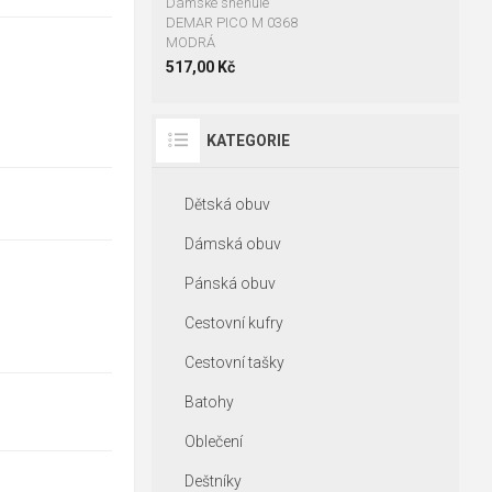
Dámské sněhule
DEMAR PICO M 0368
MODRÁ
517,00 Kč
KATEGORIE
Dětská obuv
Dámská obuv
Pánská obuv
Cestovní kufry
Cestovní tašky
Batohy
Oblečení
Deštníky