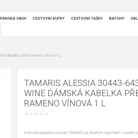
PÁNSKÁ OBUV
CESTOVNÍ KUFRY
CESTOVNÍ TAŠKY
BATOHY
OBL
ká kabelka přes rameno vínová 1 L
TAMARIS ALESSIA 30443-64
WINE DÁMSKÁ KABELKA PŘ
RAMENO VÍNOVÁ 1 L
Dámská kabelka značky TAMARIS je skvělým doplňkem Vašeho ša