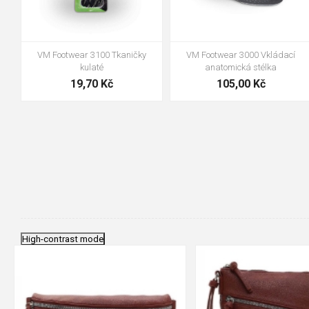
VM Footwear 3100 Tkaničky
VM Footwear 3000 Vkládací
kulaté
anatomická stélka
19,70 Kč
105,00 Kč
High-contrast mode