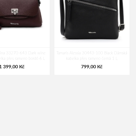
olina 33270-643 Dark wine
Tamaris Alessia 30443-100 Black Dámská
lka přes rameno bordó 6 L
kabelka přes rameno černá 1 L
1 399,00 Kč
799,00 Kč