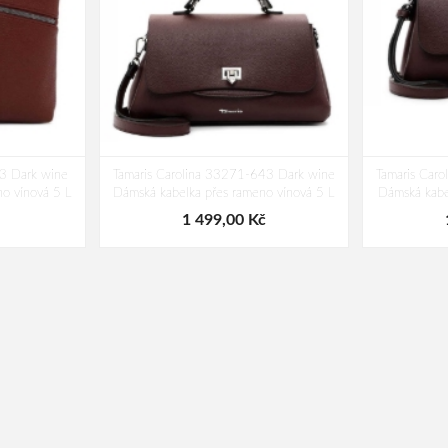
43 Dark wine
Tamaris Carolina 33271-643 Dark wine
Tamaris Car
o vínová 5 L
Dámská kabelka přes rameno vínová 5 L
Dámská kabe
1 499,00 Kč