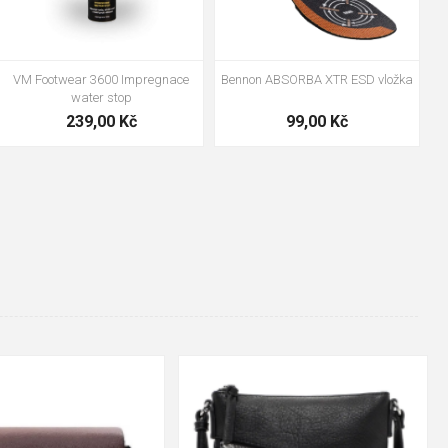
VM Footwear 3600 Impregnace
Bennon ABSORBA XTR ESD vložka
water stop
239,00 Kč
99,00 Kč