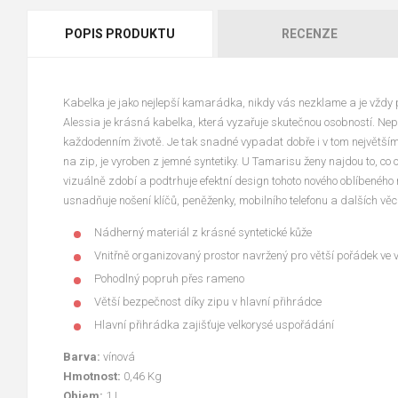
POPIS PRODUKTU
RECENZE
Kabelka je jako nejlepší kamarádka, nikdy vás nezklame a je vždy po
Alessia je krásná kabelka, která vyzařuje skutečnou osobností. Nep
každodenním životě. Je tak snadné vypadat dobře i v tom největším
na zip, je vyroben z jemné syntetiky. U Tamarisu ženy najdou to, co 
vizuálně zdobí a podtrhuje efektní design tohoto nového oblíbeného
usnadňuje nošení klíčů, peněženky, mobilního telefonu a dalších věcí
Nádherný materiál z krásné syntetické kůže
Vnitřně organizovaný prostor navržený pro větší pořádek ve 
Pohodlný popruh přes rameno
Větší bezpečnost díky zipu v hlavní přihrádce
Hlavní přihrádka zajišťuje velkorysé uspořádání
Barva:
vínová
Hmotnost:
0,46 Kg
Objem:
1 L