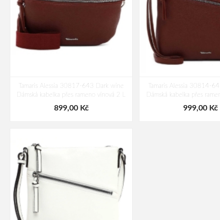
Tamaris Alessia 30817-643 Dark wine
Tamaris Alessia 30814-6
Dámská kabelka přes rameno vínová 2 L
Dámská kabelka přes ramen
899,00 Kč
999,00 Kč