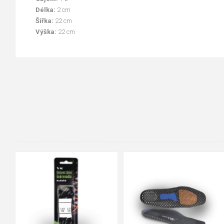
Délka:
2 cm
Šířka:
22 cm
Výška:
22 cm
90cm
125cm
155cm
35
36
37
38
39
40
41
42
43
44
45
46
47
48