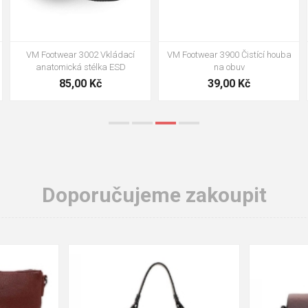
VM Footwear 3002 Vkládací
VM Footwear 3900 Čistící houba
anatomická stélka ESD
na obuv
85,00 Kč
39,00 Kč
Doporučujeme zakoupit