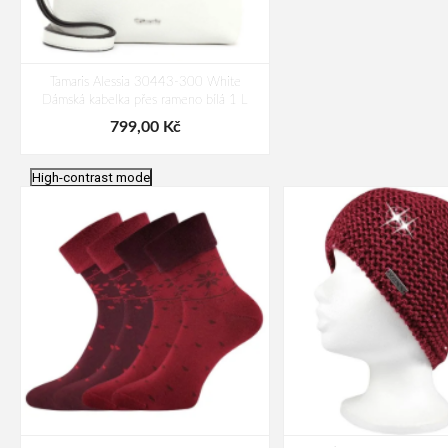
Tamaris Alessia 30443-300 White
Dámská kabelka přes rameno bílá 1 L
799,00 Kč
High-contrast mode