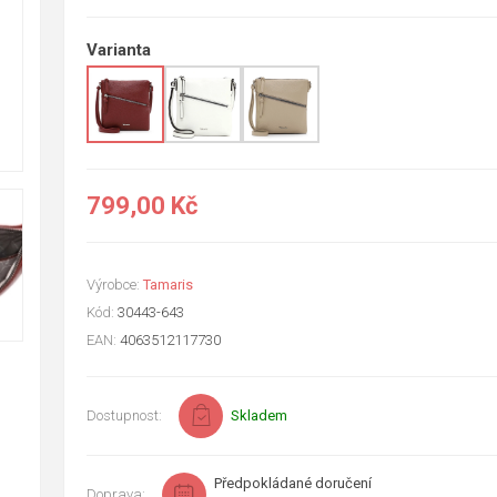
Varianta
799,00 Kč
Výrobce:
Tamaris
Kód:
30443-643
EAN:
4063512117730
Dostupnost:
Skladem
Předpokládané doručení
Doprava: