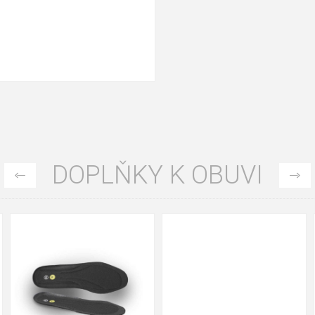
DOPLŇKY K OBUVI
35
36
37
39
40
43
47
48