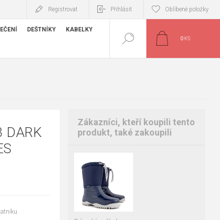
Registrovat
Přihlásit
Oblíbené položky
EČENÍ
DEŠTNÍKY
KABELKY
0
KS
Zákazníci, kteří koupili tento
3 DARK
produkt, také zakoupili
ES
36-37
37-38
38-39
39-40
40-41
41-42
tníku.