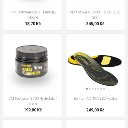
VM Footwear 3102 Tkaničky
VM Footwear 3500 FRESH STEP
ploché
2in1
18,70 Kč
345,00 Kč
VM Footwear 3700 Hydrofobní
Bennon ACTIVA ESD vložka
krém
199,00 Kč
249,00 Kč