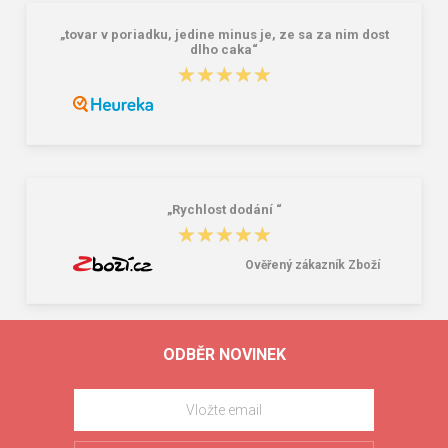
„tovar v poriadku, jedine minus je, ze sa za nim dost
dlho caka“
★★★★★
★★★★★
„Rychlost dodání “
★★★★★
★★★★★
Ověřený zákazník Zboží
ODBĚR NOVINEK