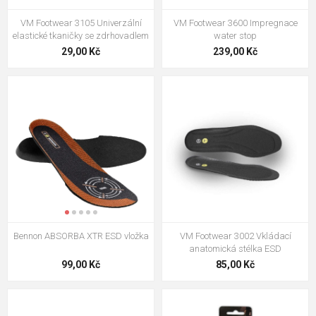
VM Footwear 3105 Univerzální
VM Footwear 3600 Impregnace
elastické tkaničky se zdrhovadlem
water stop
29,00 Kč
239,00 Kč
Bennon ABSORBA XTR ESD vložka
VM Footwear 3002 Vkládací
anatomická stélka ESD
99,00 Kč
85,00 Kč