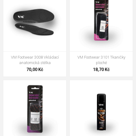
VM Footwear 3008 Vkládací
VM Footwear 3101 Tkaničky
anatomická stélka
ploché
70,00 Kč
18,70 Kč