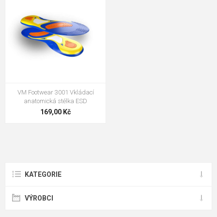
VM Footwear 3001 Vkládací
anatomická stélka ESD
169,00 Kč
KATEGORIE
VÝROBCI