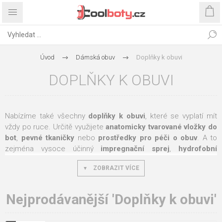
Úvod
Dámská obuv
Doplňky k obuvi
DOPLŇKY K OBUVI
Nabízíme také všechny
doplňky k obuvi
, které se vyplatí mít
vždy po ruce. Určitě využijete
anatomicky
tvarované
vložky
do
bot
,
pevné
tkaničky
nebo
prostředky pro péči o obuv
. A to
zejména vysoce účinný
impregnační
sprej
,
hydrofobní
krém
nebo
kvalitní
houbičku
na ošetření obuvi. Máme pro vás
ZOBRAZIT VÍCE
zkrátka vše, co potřebujete.
Nejprodávanější 'Doplňky k obuvi'