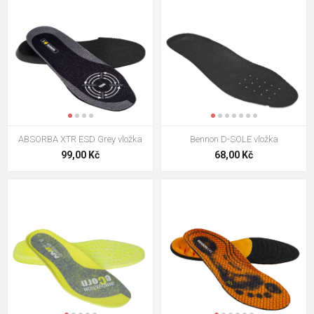
ABSORBA XTR ESD Grey vložka
Bennon D-SOLE vložka
99,00 Kč
68,00 Kč