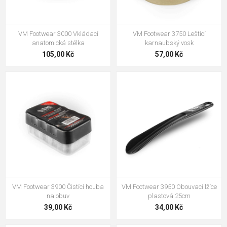
plastová 25cm
34,00 Kč
VM Footwear 3000 Vkládací
VM Footwear 3750 Leštící
VM Footwear 3009 Vkládací
anatomická stélka
karnaubský vosk
stélka
105,00 Kč
57,00 Kč
124,00 Kč
VM Footwear 3750 Leštící
karnaubský vosk
57,00 Kč
Bennon SUPREMA Gel ESD
vložka
169,00 Kč
VM Footwear 3900 Čistící houba
VM Footwear 3950 Obouvací lžíce
na obuv
plastová 25cm
39,00 Kč
34,00 Kč