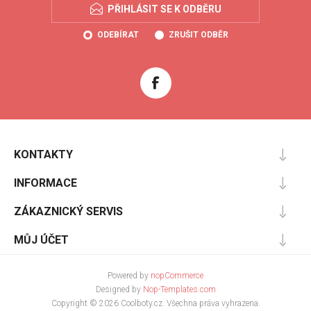
PŘIHLÁSIT SE K ODBĚRU
ODEBÍRAT
ZRUŠIT ODBĚR
KONTAKTY
INFORMACE
ZÁKAZNICKÝ SERVIS
MŮJ ÚČET
Powered by
nopCommerce
Designed by
Nop-Templates.com
Copyright © 2026 Coolboty.cz. Všechna práva vyhrazena.