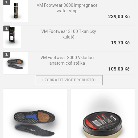
VM Footwear 3600 Impregnace
water stop
239,00 Kč
VM Footwear 3100 Tkaničky
kulaté
19,70 Kč
VM Footwear 3000 Vkládací
anatomická stélka
105,00 Kč
↓ ZOBRAZIT VÍCE PRODUKTŮ ↓
VM Footwear 3105 Univerzální
elastické tkaničky se
zdrhovadlem
29,00 Kč
VM Footwear 3900 Čistící houba
na obuv
39,00 Kč
VM Footwear 3950 Obouvací lžíce