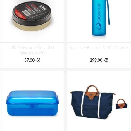
VM Footwear 3900 Čistící houba na
VM Footwear 3950 Obouvací lžíce
VM Footwear 3750 Leštící
obuv
Bagmaster BOTTLE 20 B 0,5l modrá
plastová 25cm
karnaubský vosk
39,00 Kč
34,00 Kč
57,00 Kč
299,00 Kč