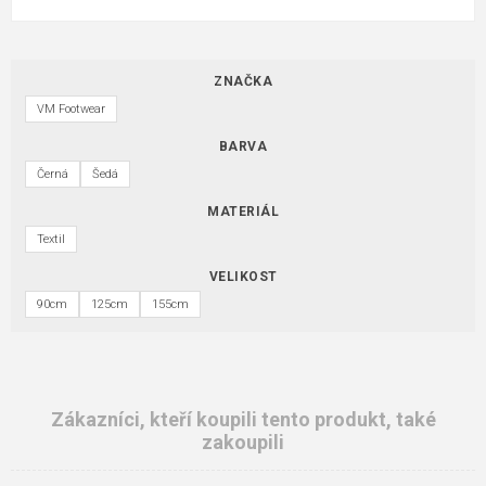
ZNAČKA
VM Footwear
BARVA
Černá
Šedá
MATERIÁL
Textil
VELIKOST
90cm
125cm
155cm
Zákazníci, kteří koupili tento produkt, také
zakoupili