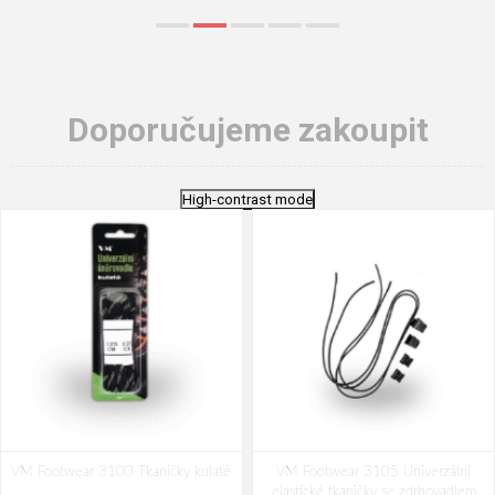
Doporučujeme zakoupit
High-contrast mode
VM Footwear 3100 Tkaničky kulaté
VM Footwear 3105 Univerzální
elastické tkaničky se zdrhovadlem