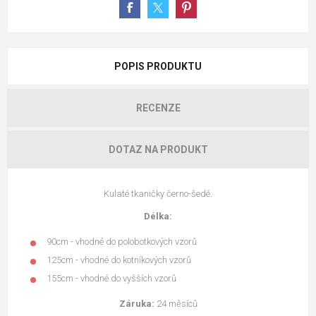
POPIS PRODUKTU
RECENZE
DOTAZ NA PRODUKT
Kulaté tkaničky černo-šedé.
Délka:
90cm - vhodné do polobotkových vzorů
125cm - vhodné do kotníkových vzorů
155cm - vhodné do vyšších vzorů
Záruka:
24 měsíců