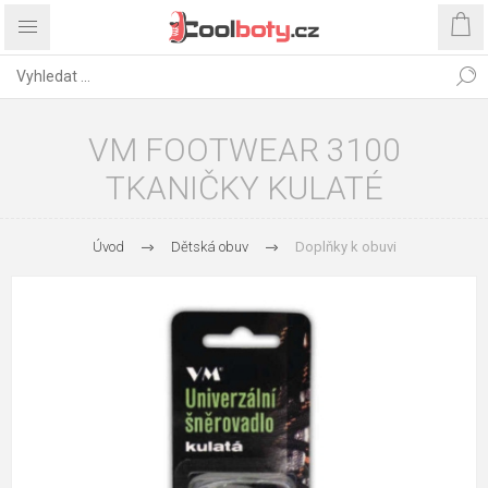
VM FOOTWEAR 3100
TKANIČKY KULATÉ
Úvod
Dětská obuv
Doplňky k obuvi