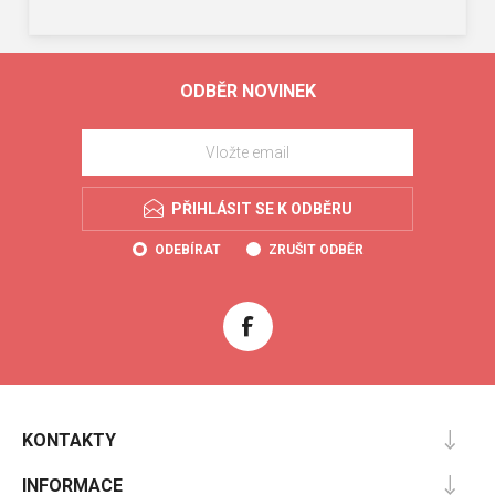
ODBĚR NOVINEK
PŘIHLÁSIT SE K ODBĚRU
ODEBÍRAT
ZRUŠIT ODBĚR
KONTAKTY
INFORMACE