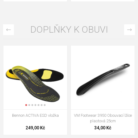
DOPLŇKY K OBUVI
VM Footwear 3009 Vkládací stélka
VM Footwear 3102 Tkaničky
ploché
124,00 Kč
18,70 Kč