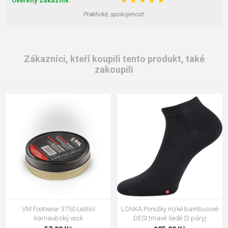
★
★
★
★
★
Ověřený zákazník
Praktické, spokojenost.
Zákazníci, kteří koupili tento produkt, také
zakoupili
VM Footwear 3750 Leštící
LONKA Ponožky nízké bambusové
karnaubský vosk
DESI tmavě šedé (3 páry)