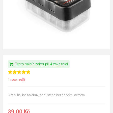
shopping_cart
Tento měsíc zakoupili 4 zákazníci
1 recenze(í)
Čistící houba na obuv, napuštěná bezbarvým krémem.
39,00 Kč