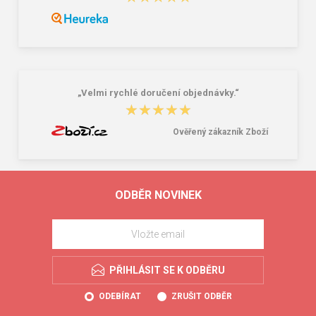
„Velmi rychlé doručení objednávky.“
★★★★★
★★★★★
Ověřený zákazník Zboží
ODBĚR NOVINEK
PŘIHLÁSIT SE K ODBĚRU
ODEBÍRAT
ZRUŠIT ODBĚR