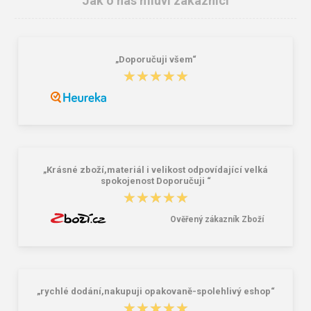
Jak o nás mluví zákazníci
„Doporučuji všem“
BIGHORN DITA 5004 A Dětská
BEFADO 102X026 dívčí obuv
★★★★★
★★★★★
domácí obuv
HONEY růžová
344,00 Kč
410,00 Kč
„Krásné zboží,materiál i velikost odpovídající velká
spokojenost Doporučuji “
★★★★★
★★★★★
Ověřený zákazník Zboží
„rychlé dodání,nakupuji opakovaně-spolehlivý eshop“
★★★★★
★★★★★