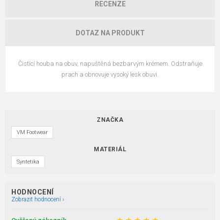
RECENZE
DOTAZ NA PRODUKT
Čistící houba na obuv, napuštěná bezbarvým krémem. Odstraňuje
prach a obnovuje vysoký lesk obuvi.
ZNAČKA
VM Footwear
MATERIÁL
Syntetika
HODNOCENÍ
Zobrazit hodnocení ›