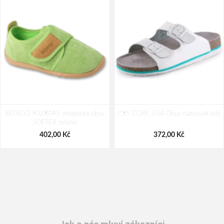
BEFADO 902X045 chlapecká obuv
CXS CORK LISA Obuv nazouvák bílý
SOFTER zelené
402,00 Kč
372,00 Kč