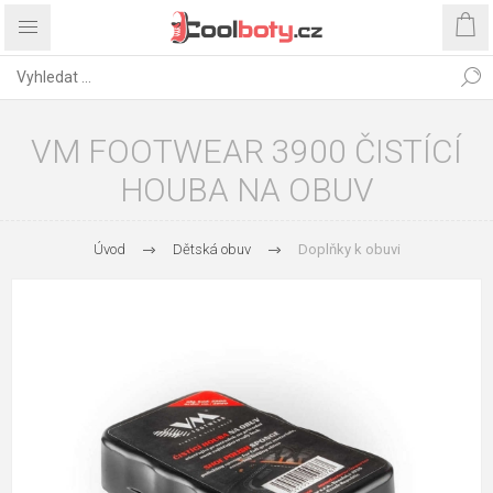
VM FOOTWEAR 3900 ČISTÍCÍ
HOUBA NA OBUV
Úvod
Dětská obuv
Doplňky k obuvi