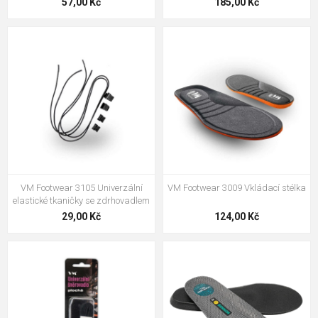
57,00 Kč
185,00 Kč
VM Footwear 3105 Univerzální
VM Footwear 3009 Vkládací stélka
elastické tkaničky se zdrhovadlem
29,00 Kč
124,00 Kč