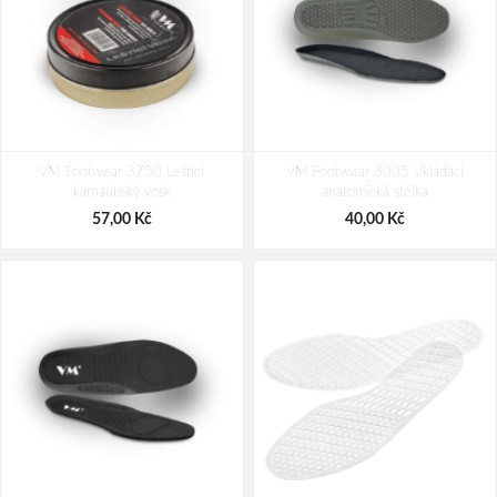
VM Footwear 3750 Leštící
VM Footwear 3005 Vkládací
karnaubský vosk
anatomická stélka
57,00 Kč
40,00 Kč