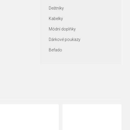
Deštníky
Kabelky
Módní doplňky
Dárkové poukazy
Befado
35
36
37
38
39
40
35
36
37
39
40
43
41
42
43
44
45
46
47
48
47
48