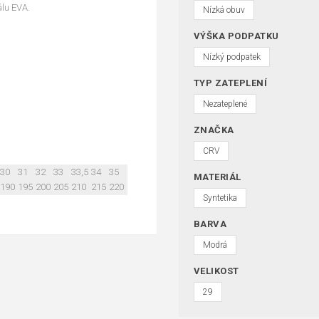
álu EVA.
Nízká obuv
VÝŠKA PODPATKU
Nízký podpatek
TYP ZATEPLENÍ
Nezateplené
ZNAČKA
CRV
30
31
32
33
33,5
34
35
MATERIÁL
190
195
200
205
210
215
220
Syntetika
BARVA
Modrá
VELIKOST
29