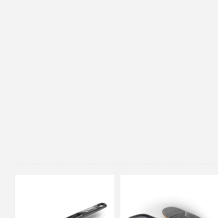
36-37
38-39
40-41
42-43
44-45
46-47