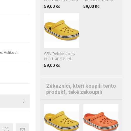
59,00 Kč
59,00 Kč
28
29
30
31
e: Velikost
CRV Dětské crosky
NIGU KIDS žlutá
59,00 Kč
Zákazníci, kteří koupili tento
produkt, také zakoupili
28
29
30
27
28
29
31
30
31