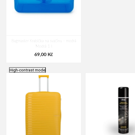
Bagmaster Krabička na svačinu - modrá
Modrá 1 l
69,00 Kč
High-contrast mode