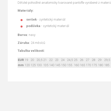
Dětské pohodlné anatomicky tvarované pantofle vyrobené z materi
Materiály:
svršek
- syntetický materiál
podšívka
- syntetický materiál
Barva:
navy
Záruka:
24 měsíců
Tabulka velikostí:
EUR
19
20
20,5
21
22
23
24
24,5
25
26
27
28
29
29,5
mm
120
125
130
135
140
145
150
155
160
165
170
175
180
185