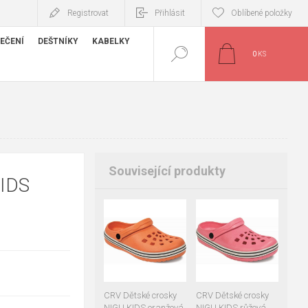
Registrovat
Přihlásit
Oblíbené položky
EČENÍ
DEŠTNÍKY
KABELKY
0
KS
Související produkty
IDS
27
28
29
29
30
31
30
31
32
33
CRV Dětské crosky
CRV Dětské crosky
NIGU KIDS oranžová
NIGU KIDS růžová