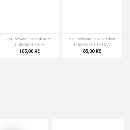
VM Footwear 3000 Vkládací
VM Footwear 3002 Vkládací
anatomická stélka
anatomická stélka ESD
105,00 Kč
85,00 Kč