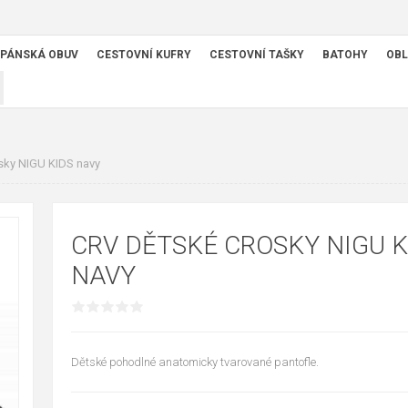
PÁNSKÁ OBUV
CESTOVNÍ KUFRY
CESTOVNÍ TAŠKY
BATOHY
OBL
sky NIGU KIDS navy
CRV DĚTSKÉ CROSKY NIGU K
NAVY
Dětské pohodlné anatomicky tvarované pantofle.