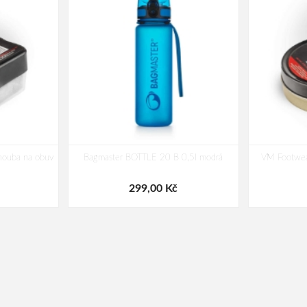
houba na obuv
Bagmaster BOTTLE 20 B 0,5l modrá
VM Footwear
299,00 Kč