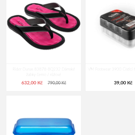
Rider Dunas 83878-BQ232 Dámské
VM Footwear 3900 Čistící 
žabky černo / růžové
632,00 Kč
39,00 Kč
790,00 Kč