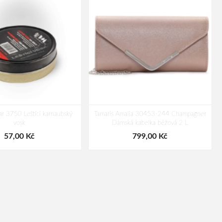
 3750 Leštící karnaubský
Tamaris Amalia 30453-244 Champagner
vosk
Dámská kabelka béžová 2 L
57,00 Kč
799,00 Kč