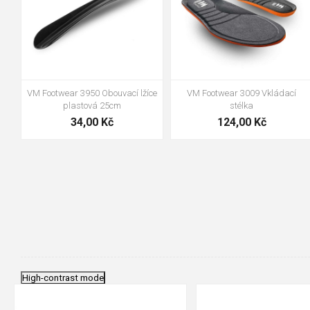
VM Footwear 3950 Obouvací lžíce
VM Footwear 3009 Vkládací
plastová 25cm
stélka
34,00 Kč
124,00 Kč
High-contrast mode