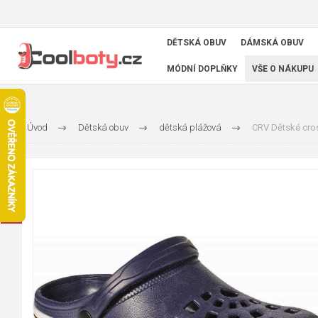
DĚTSKÁ OBUV
DÁMSKÁ OBUV
MÓDNÍ DOPLŇKY
VŠE O NÁKUPU
Úvod
Dětská obuv
dětská plážová
CRV Dětské cro