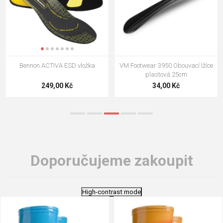
VM Footwear 3009 Vkládací stélka
VM Footwear 3102 Tkaničky
ploché
124,00 Kč
18,70 Kč
Doporučujeme zakoupit
High-contrast mode