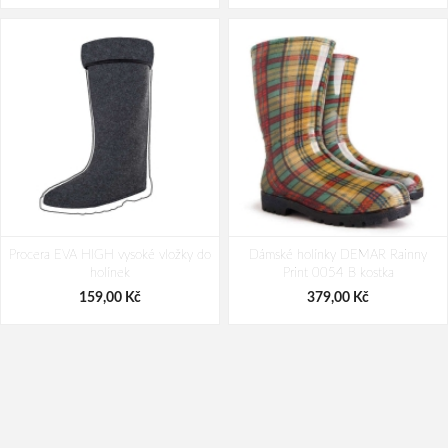
Procera EVA HIGH vysoké vložky do
Dámské holínky DEMAR Rainny
holínek
Print 0054 B kostka
159,00 Kč
379,00 Kč