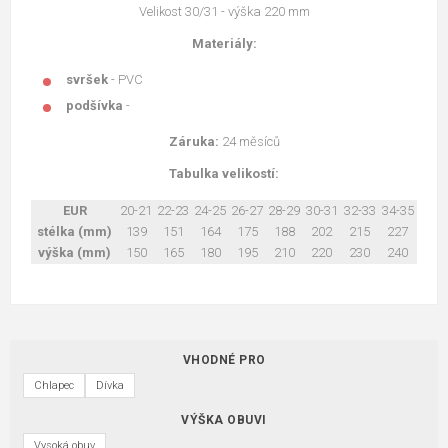
Velikost 30/31 - výška 220 mm
Materiály:
svršek
- PVC
podšívka
-
Záruka:
24 měsíců
Tabulka velikostí:
EUR
20-21
22-23
24-25
26-27
28-29
30-31
32-33
34-35
stélka (mm)
139
151
164
175
188
202
215
227
výška (mm)
150
165
180
195
210
220
230
240
VHODNÉ PRO
Chlapec
Dívka
VÝŠKA OBUVI
Vysoká obuv