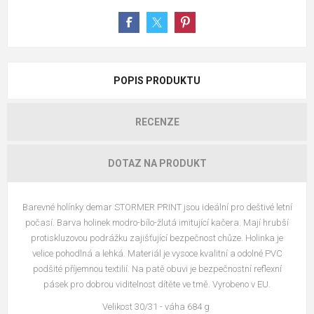
POPIS PRODUKTU
RECENZE
DOTAZ NA PRODUKT
Barevné holínky demar STORMER PRINT jsou ideální pro deštivé letní
počasí. Barva holinek modro-bílo-žlutá imitující kačera. Mají hrubší
protiskluzovou podrážku zajišťující bezpečnost chůze. Holinka je
velice pohodlná a lehká. Materiál je vysoce kvalitní a odolné PVC
podšité příjemnou textilií. Na patě obuvi je bezpečnostní reflexní
pásek pro dobrou viditelnost dítěte ve tmě. Vyrobeno v EU.
Velikost 30/31 - váha 684 g