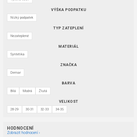
VÝŠKA PODPATKU
Nízký podpatek
TYP ZATEPLENÍ
Nezateplené
MATERIÁL
Syntetika
ZNAČKA
Demar
BARVA
Bílá
Modrá
Žlutá
VELIKOST
28-29
30-31
32-33
34-35
HODNOCENÍ
Zobrazit hodnocení ›