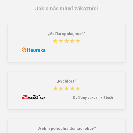
Jak o nás mluví zákazníci
„Vel'ka spokojnosť.“
Pánské holínky DEMAR GRANDER
Procera EVA LOW nízké vložky do
★★★★★
★★★★★
0162 ČERNÁ
holínek
303,00 Kč
149,00 Kč
„Rychlost “
★★★★★
★★★★★
Ověřený zákazník Zboží
„Velmi pohodlná domácí obuv.“