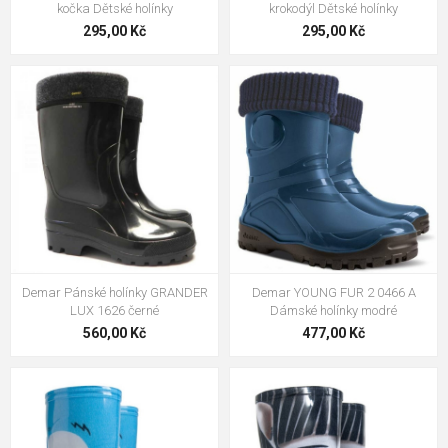
kočka Dětské holínky
krokodýl Dětské holínky
295,00 Kč
295,00 Kč
Demar Pánské holínky GRANDER
Demar YOUNG FUR 2 0466 A
LUX 1626 černé
Dámské holínky modré
560,00 Kč
477,00 Kč