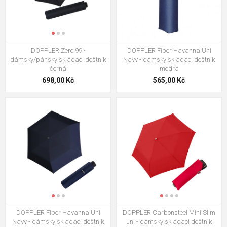
DOPPLER Fiber Havanna Night
Sky red - dámský skládací
deštník červená
586,00 Kč
DOPPLER Zero 99 -
DOPPLER Fiber Havanna Uni
DOPPLER Mini Fiber Paris je
dámský/pánský skládací deštník
Navy - dámský skládací deštník
Taime - dámský skládací deštník
černá
modrá
černá
586,00 Kč
698,00 Kč
565,00 Kč
DOPPLER Mini Fiber Take me to
Paris - dámský skládací deštník
bílá
586,00 Kč
KNIRPS X4U ultra light slim
black - lehký skládací deštník
černá
1 165,00 Kč
DOPPLER Fiber Havanna Uni
DOPPLER Carbonsteel Mini Slim
Navy - dámský skládací deštník
uni - dámský skládací deštník