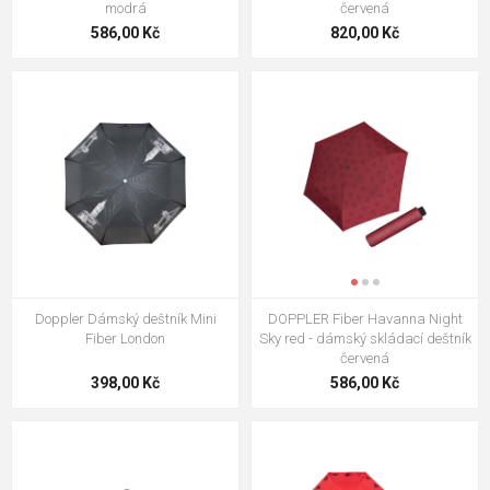
modrá
červená
586,00 Kč
820,00 Kč
Doppler Dámský deštník Mini
DOPPLER Fiber Havanna Night
Fiber London
Sky red - dámský skládací deštník
červená
398,00 Kč
586,00 Kč