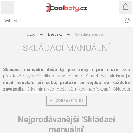
Úvod
Deštníky
Skládací manuální
SKLÁDACÍ MANUÁLNÍ
Skládací manuální deštníky pro ženy i pro muže
jsou
praktické díky své velikosti a velmi snadné úschově.
Můžete je
nosit neustále při sobě, protože se vejdou do každého
zavazadla
. Díky nim vás déšť už nikdy nepřekvapí. Skládací
deštníky s manuálním mechanismem
velmi snadno rozložíte i
ZOBRAZIT VÍCE
složíte
. Díky tomu jsou praktické i pro děti, které k jejich složení
nemusí vynaložit velké úsilí.
Nejprodávanější 'Skládací
Všichni také známe situace, kdy při deštivém počasí zároveň
fouká silný vítr a některé deštníky ztrácí svoje funkce. V tomto
manuální'
počasí je nejlepším řešením
větruodolný deštník
. Díky jeho