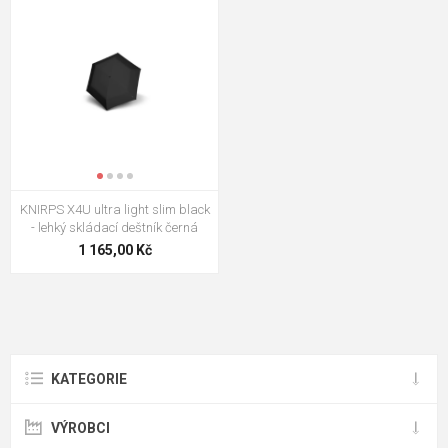
KNIRPS X4U ultra light slim black
- lehký skládací deštník černá
1 165,00 Kč
KATEGORIE
VÝROBCI