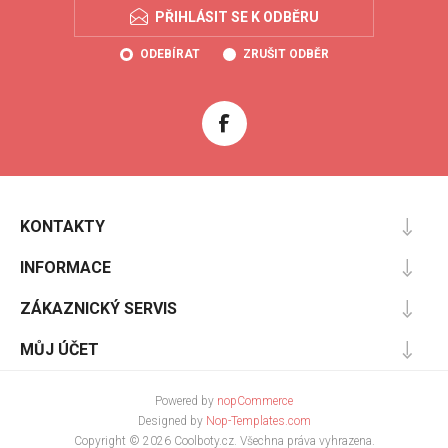
PŘIHLÁSIT SE K ODBĚRU
ODEBÍRAT
ZRUŠIT ODBĚR
KONTAKTY
INFORMACE
ZÁKAZNICKÝ SERVIS
MŮJ ÚČET
Powered by
nopCommerce
Designed by
Nop-Templates.com
Copyright © 2026 Coolboty.cz. Všechna práva vyhrazena.