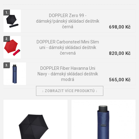
silné konstrukci
vydrží i větrné počasí a vy budete chráněni
před promoknutím.
DOPPLER Zero 99 -
dámský/pánský skládací deštník
V naší nabídce najdete
jednobarevné skládací manuální
černá
698,00 Kč
deštníky, ale také deštníky s nejrůznějšími vzory a barvami
.
Věříme, že i děti si vyberou vzor, který budou rády nosit. Tu
nejvyšší kvalitu skládacích deštníků zajišťují značky
DOPPLER Carbonsteel Mini Slim
Derby,
uni - dámský skládací deštník
s.Oliver, Bugatti, Doppler a další.
červená
820,00 Kč
DOPPLER Fiber Havanna Uni
Navy - dámský skládací deštník
modrá
565,00 Kč
↓ ZOBRAZIT VÍCE PRODUKTŮ ↓
DOPPLER Fiber Havanna Uni
Navy - dámský skládací deštník
modrá
586,00 Kč
DOPPLER Mini Fiber - pánský
skládací deštník
586,00 Kč