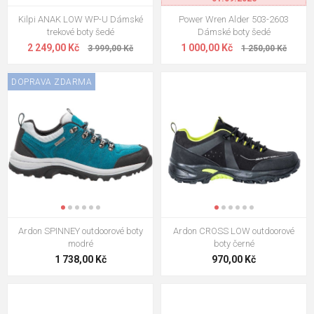
Kilpi ANAK LOW WP-U Dámské
Power Wren Alder 503-2603
trekové boty šedé
Dámské boty šedé
2 249,00 Kč
1 000,00 Kč
3 999,00 Kč
1 250,00 Kč
DOPRAVA ZDARMA
Ardon SPINNEY outdoorové boty
Ardon CROSS LOW outdoorové
modré
boty černé
1 738,00 Kč
970,00 Kč