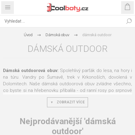
Úvod
Dámská obuv
dámská outdoor
DÁMSKÁ OUTDOOR
Dámská outdoorová obuv:
Spolehlivý parťák do lesa, na hory i
na túru. Vandry po Šumavě, trek v Krkonoších, dovolená v
Dolomitech. Naše dámská outdoorová obuv zvládne všechno,
co byste si na hřebenovku přibalila - od ranní rosy po srpnové
bouřky. Pevná podrážka, membrána a ergonomické kopyto
ZOBRAZIT VÍCE
navržené pro ženskou nohu.
Co odlišuje outdoorovou obuv od běžné
Nejprodávanější 'dámská
vycházkové
outdoor'
Outdoorové boty řeší jiné situace než městské pohodlí: