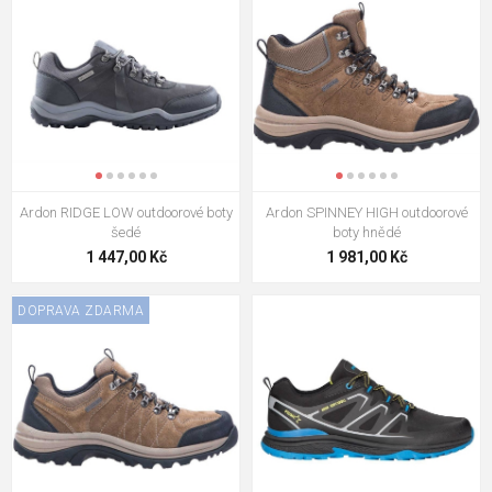
Ardon RIDGE LOW outdoorové boty
Ardon SPINNEY HIGH outdoorové
šedé
boty hnědé
1 447,00 Kč
1 981,00 Kč
DOPRAVA ZDARMA