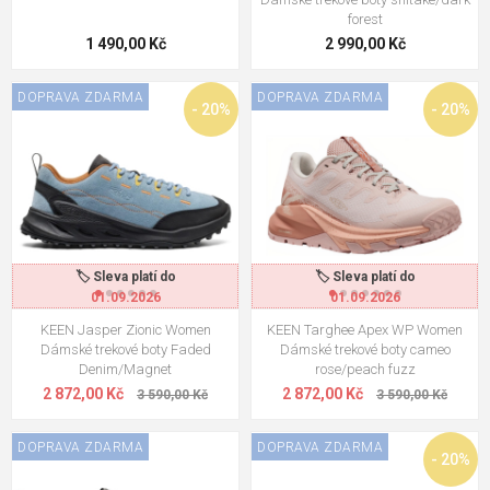
forest
1 490,00 Kč
2 990,00 Kč
DOPRAVA ZDARMA
DOPRAVA ZDARMA
- 20%
- 20%
🏷️ Sleva platí do
🏷️ Sleva platí do
01.09.2026
01.09.2026
KEEN Jasper Zionic Women
KEEN Targhee Apex WP Women
Dámské trekové boty Faded
Dámské trekové boty cameo
Denim/Magnet
rose/peach fuzz
2 872,00 Kč
2 872,00 Kč
3 590,00 Kč
3 590,00 Kč
DOPRAVA ZDARMA
DOPRAVA ZDARMA
- 20%