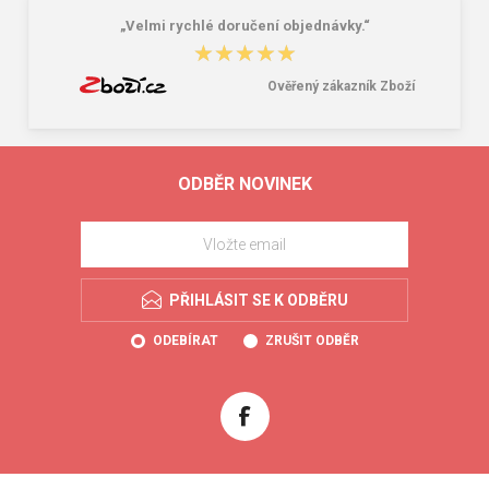
„Velmi rychlé doručení objednávky.“
★★★★★
★★★★★
Ověřený zákazník Zboží
ODBĚR NOVINEK
PŘIHLÁSIT SE K ODBĚRU
ODEBÍRAT
ZRUŠIT ODBĚR