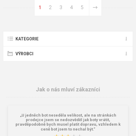
1
2
3
4
5
KATEGORIE
VÝROBCI
Jak o nás mluví zákazníci
„U jedněch bot neseděla velikost, ale na stránkách
prodejce jsem se nedozvěděl jak boty vrátit,
pravděpodobně bych musel platit dopravu, vzhledem k
ceně bot jsem to nechal být.“