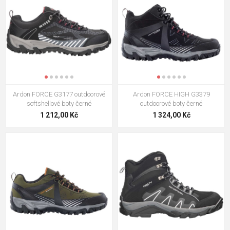
Ardon FORCE G3177 outdoorové
Ardon FORCE HIGH G3379
softshellové boty černé
outdoorové boty černé
1 212,00 Kč
1 324,00 Kč