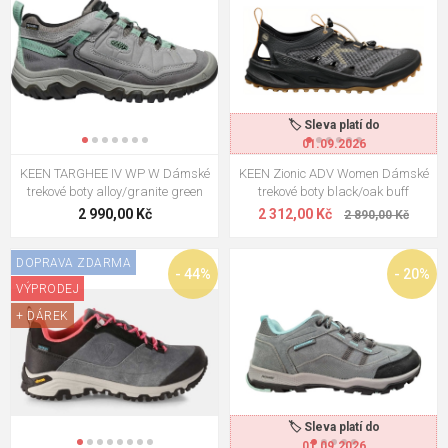
🏷️ Sleva platí do
01.09.2026
KEEN TARGHEE IV WP W Dámské
KEEN Zionic ADV Women Dámské
trekové boty alloy/granite green
trekové boty black/oak buff
2 990,00 Kč
2 312,00 Kč
2 890,00 Kč
DOPRAVA ZDARMA
- 44%
- 20%
VÝPRODEJ
+ DÁREK
🏷️ Sleva platí do
01.09.2026