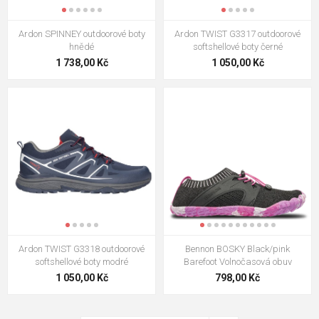
Ardon SPINNEY outdoorové boty
Ardon TWIST G3317 outdoorové
hnědé
softshellové boty černé
1 738,00 Kč
1 050,00 Kč
Ardon TWIST G3318 outdoorové
Bennon BOSKY Black/pink
softshellové boty modré
Barefoot Volnočasová obuv
1 050,00 Kč
798,00 Kč