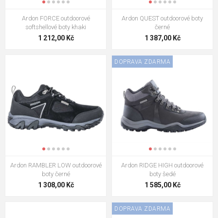
Ardon FORCE outdoorové
Ardon QUEST outdoorové boty
softshellové boty khaki
černé
1 212,00 Kč
1 387,00 Kč
DOPRAVA ZDARMA
Ardon RAMBLER LOW outdoorové
Ardon RIDGE HIGH outdoorové
boty černé
boty šedé
1 308,00 Kč
1 585,00 Kč
DOPRAVA ZDARMA