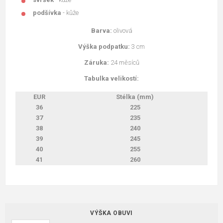
podšívka
- kůže
Barva:
olivová
Výška podpatku:
3 cm
Záruka:
24 měsíců
Tabulka velikostí:
EUR
Stélka (mm)
36
225
37
235
38
240
39
245
40
255
41
260
VÝŠKA OBUVI