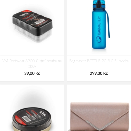
VM Footwear 3900 Čistící houba na
Bagmaster BOTTLE 20 B 0,5l modrá
obuv
39,00 Kč
299,00 Kč