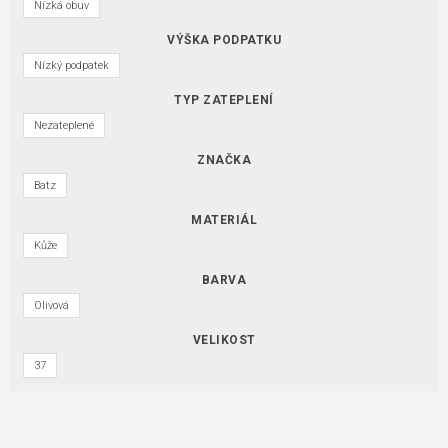
Nízká obuv
VÝŠKA PODPATKU
Nízký podpatek
TYP ZATEPLENÍ
Nezateplené
ZNAČKA
Batz
MATERIÁL
Kůže
BARVA
Olivová
VELIKOST
37