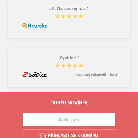
„Vel'ka spokojnosť.“
★★★★★
★★★★★
„Rychlost “
★★★★★
★★★★★
Ověřený zákazník Zboží
ODBĚR NOVINEK
PŘIHLÁSIT SE K ODBĚRU