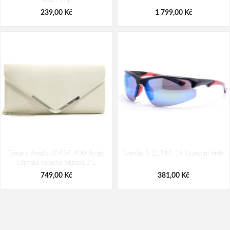
water stop
69,00 Kč
249,00 Kč
239,00 Kč
1 799,00 Kč
Tamaris Amalia 30454-400 Beige
Granite 5 21747-19 Sluneční brýle
Dámská kabelka béžová 2 L
749,00 Kč
381,00 Kč