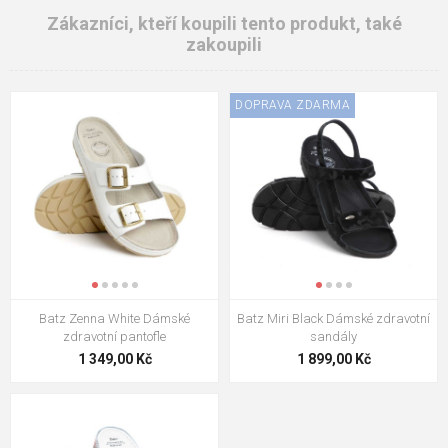
Zákazníci, kteří koupili tento produkt, také
zakoupili
DOPRAVA ZDARMA
Batz Zenna White Dámské
Batz Miri Black Dámské zdravotní
zdravotní pantofle
sandály
1 349,00 Kč
1 899,00 Kč