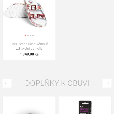
Batz Zenna Rose Dámské
zdravotní pantofle
1 349,00 Kč
DOPLŇKY K OBUVI