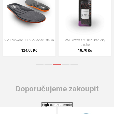
M Footwear 3009 Vkládací stélka
VM Footwear 3102 Tkaničky
VM
ploché
124,00 Kč
18,70 Kč
Doporučujeme zakoupit
High-contrast mode