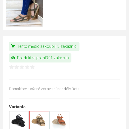
shopping_cart
Tento měsíc zakoupili 3 zákazníci
visibility
Produkt si prohlíží 1 zákazník
Dámské celokožené zdravotní sandály Batz.
Varianta