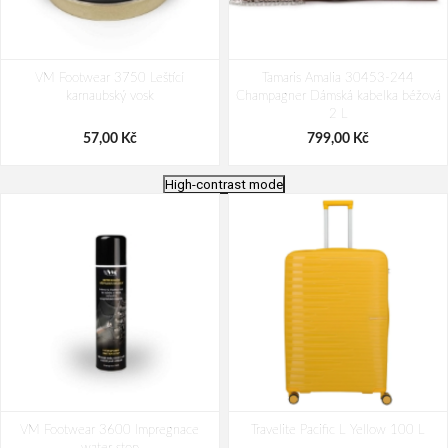
VM Footwear 3750 Leštící
Tamaris Amalia 30453-244
karnaubský vosk
Champagner Dámská kabelka béžová
2 L
57,00 Kč
799,00 Kč
High-contrast mode
Bagmaster Krabička na svačinu -
Nákupní skládací taška Dielle BS-3-
VM Footwear 3600 Impregnace
modrá Modrá 1 l
Travelite Pacific L Yellow 100 L
05 modrá 30 L