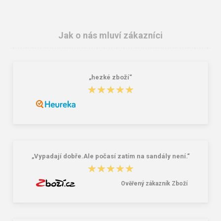
Jak o nás mluví zákazníci
„hezké zboží“
Nákupní skládací taška Dielle BS-3-
DOPPLER Mini Fiber Take me to
★★★★★
★★★★★
01 černá 30 L
Paris - dámský skládací deštník bílá
249,00 Kč
586,00 Kč
„Vypadají dobře.Ale počasí zatím na sandály není.“
★★★★★
★★★★★
Ověřený zákazník Zboží