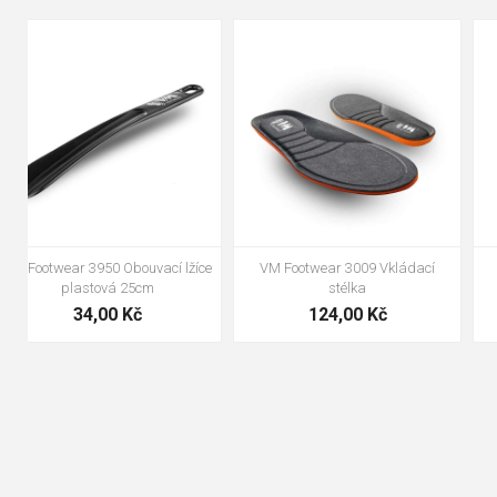
90cm
125cm
155cm
35
36
37
38
39
40
41
42
43
44
45
46
47
48
VM Footwear 3100 Tkaničky
VM Footwear 3000 Vkládací
kulaté
anatomická stélka
19,70 Kč
105,00 Kč