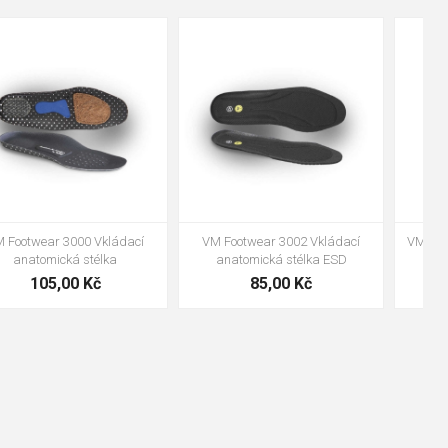
48
37
36
38
39
40
41
42
43
44
45
46
47
VM Footwear 3600 Impregnace
Bennon ABSORBA XTR ESD vložka
water stop
239,00 Kč
99,00 Kč