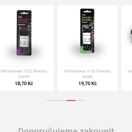
35
36
37
39
40
43
47
48
VM Footwear 3002 Vkládací
VM Footwear 3900 Čistící houba
anatomická stélka ESD
na obuv
85,00 Kč
39,00 Kč
Doporučujeme zakoupit