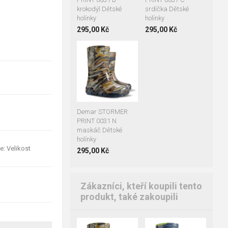
krokodýl Dětské
srdíčka Dětské
holínky
holínky
295,00 Kč
295,00 Kč
+1
28-29
30-31
32-33
34-35
Demar STORMER
PRINT 0031 N
maskáč Dětské
holínky
e: Velikost
295,00 Kč
Zákazníci, kteří koupili tento
produkt, také zakoupili