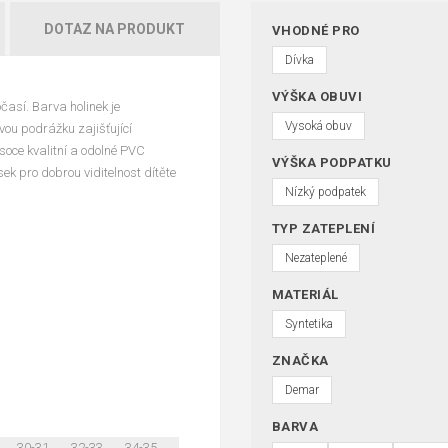
DOTAZ NA PRODUKT
VHODNÉ PRO
Dívka
VÝŠKA OBUVI
časí. Barva holinek je
Vysoká obuv
vou podrážku zajišťující
ysoce kvalitní a odolné PVC
VÝŠKA PODPATKU
sek pro dobrou viditelnost dítěte
Nízký podpatek
TYP ZATEPLENÍ
Nezateplené
MATERIÁL
Syntetika
ZNAČKA
Demar
BARVA
30-31
32-33
34-35