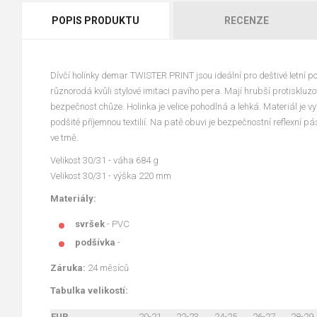
POPIS PRODUKTU
RECENZE
Dívčí holínky demar TWISTER PRINT jsou ideální pro deštivé letní po
různorodá kvůli stylové imitaci pavího pera. Mají hrubší protiskluzo
bezpečnost chůze. Holinka je velice pohodlná a lehká. Materiál je v
podšité příjemnou textilií. Na patě obuvi je bezpečnostní reflexní pá
ve tmě.
Velikost 30/31 - váha 684 g
Velikost 30/31 - výška 220 mm
Materiály:
svršek
- PVC
podšívka
-
Záruka:
24 měsíců
Tabulka velikostí:
EUR
20-21
22-23
24-25
26-27
28-29