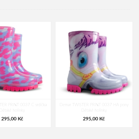
TER PRINT 0037 C srdíčka
Demar TWISTER PRINT 0037 HA pony
Dětské holínky
Dětské holínky
295,00 Kč
295,00 Kč