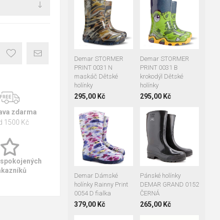
+1
+1
28-29
30-31
28-29
30-31
32-33
34-35
32-33
34-35
Demar STORMER
Demar STORMER
PRINT 0031 N
PRINT 0031 B
maskáč Dětské
krokodýl Dětské
holínky
holínky
295,00 Kč
295,00 Kč
ava zdarma
d 1500 Kč
36-37
37-38
41
42
43
38-39
39-40
44
45
46
40-41
47
 spokojených
ákazníků
Demar Dámské
Pánské holínky
holínky Rainny Print
DEMAR GRAND 0152
0054 D fialka
ČERNÁ
379,00 Kč
265,00 Kč