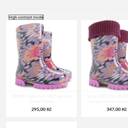
High-contrast mode
DEMAR Twister Print 0037 paví pero
Demar TWISTER LUX PR
Dětské holínky
paví pero Dětské zatepl
295,00 Kč
347,00 Kč