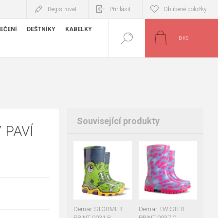
Registrovat
Přihlásit
Oblíbené položky
EČENÍ
DEŠTNÍKY
KABELKY
0
KS
Související produkty
 PAVÍ
+1
+1
28-29
30-31
28-29
30-31
32-33
34-35
32-33
34-35
Demar STORMER
Demar TWISTER
PRINT 0031 B
PRINT 0037 C