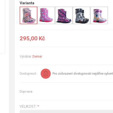
Varianta
295,00 Kč
Výrobce:
Demar
Dostupnost:
Pro zobrazení dostupnosti nejdříve vybert
Doprava:
VELIKOST:
*