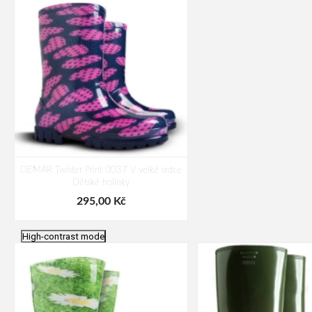
DEMAR Twister Print 0037 V velké srdce
Dětské holínky
295,00 Kč
High-contrast mode