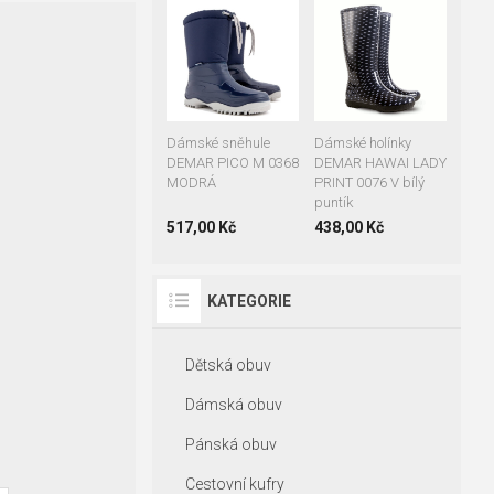
36-37
37-38
38-39
39-40
40-41
41-42
36
37
38
39
40
41
Dámské sněhule
Dámské holínky
DEMAR PICO M 0368
DEMAR HAWAI LADY
MODRÁ
PRINT 0076 V bílý
puntík
517,00 Kč
438,00 Kč
KATEGORIE
Dětská obuv
Dámská obuv
Pánská obuv
Cestovní kufry