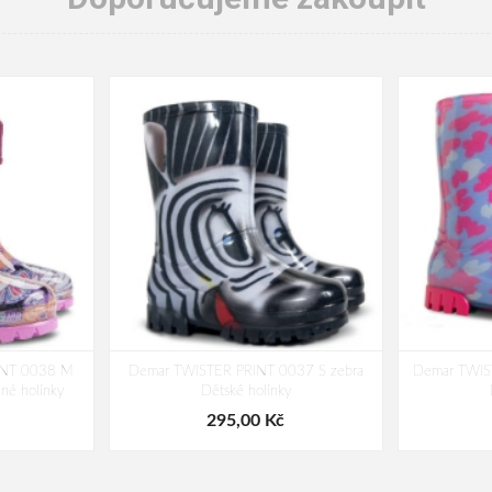
INT 0038 M
Demar TWISTER PRINT 0037 S zebra
Demar TWIS
ené holínky
Dětské holínky
295,00 Kč