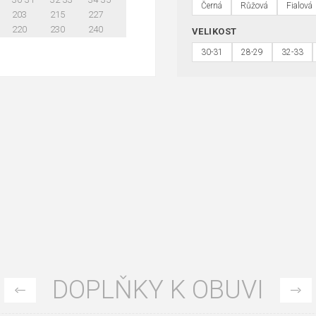
Černá
Růžová
Fialová
203
215
227
220
230
240
VELIKOST
30-31
28-29
32-33
DOPLŇKY K OBUVI