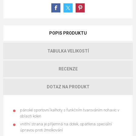
POPIS PRODUKTU
TABULKA VELIKOSTÍ
RECENZE
DOTAZ NA PRODUKT
pánské sportovní kalhoty s funkčním tvarováním nohavic v
oblasti kolen
vnitřní strana je příjemná na dotek, opatřena speciální
úpravou proti žmolkování