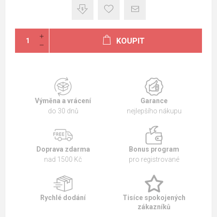
KOUPIT
Výměna a vrácení
Garance
do 30 dnů
nejlepšího nákupu
Doprava zdarma
Bonus program
nad 1500 Kč
pro registrované
Rychlé dodání
Tisíce spokojených
zákazníků