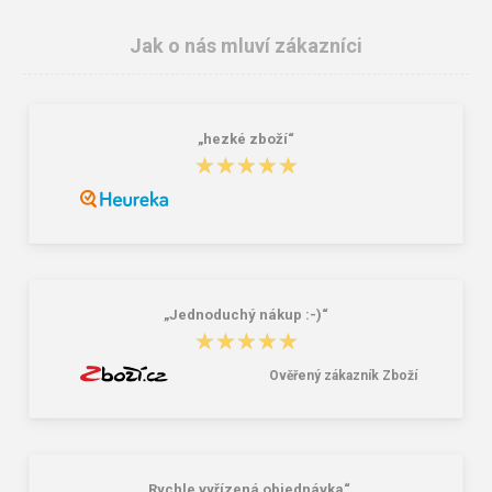
Jak o nás mluví zákazníci
„hezké zboží“
Nákupní skládací taška Dielle BS-3-
Granite 5 21747-19 Sluneční brýle
★★★★★
★★★★★
05 modrá 30 L
249,00 Kč
381,00 Kč
„Jednoduchý nákup :-)“
★★★★★
★★★★★
Ověřený zákazník Zboží
„Rychle vyřízená objednávka“