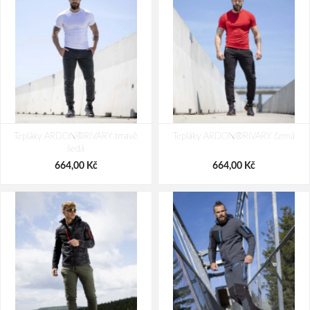
Tepláky ARDON®RIVARY tmavě
Tepláky ARDON®RIVARY černá
šedá
664,00 Kč
664,00 Kč