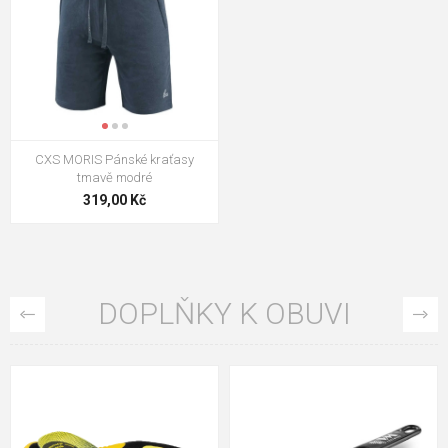
CXS MORIS Pánské kraťasy
tmavě modré
319,00 Kč
DOPLŇKY K OBUVI