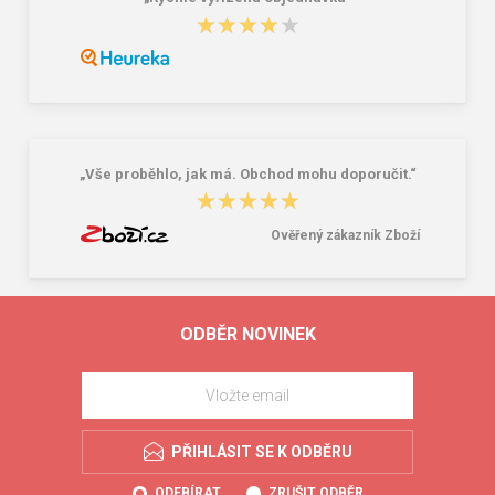
★★★★★
★★★★★
„Vše proběhlo, jak má. Obchod mohu doporučit.“
★★★★★
★★★★★
Ověřený zákazník Zboží
ODBĚR NOVINEK
PŘIHLÁSIT SE K ODBĚRU
ODEBÍRAT
ZRUŠIT ODBĚR