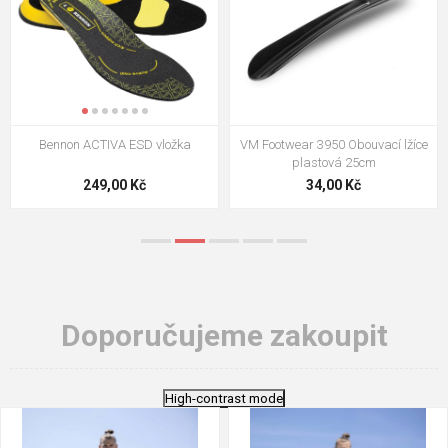
VM Footwear 3009 Vkládací stélka
VM Footwear 3102 Tkaničky
ploché
124,00 Kč
18,70 Kč
Doporučujeme zakoupit
High-contrast mode