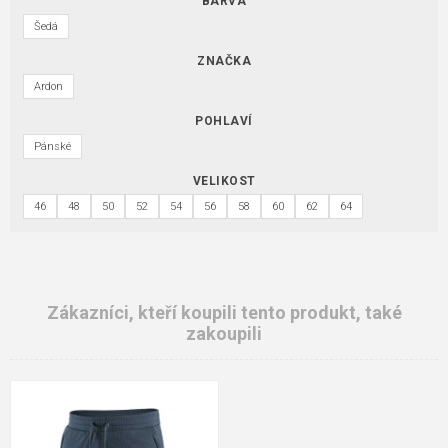
BARVA
Šedá
ZNAČKA
Ardon
POHLAVÍ
Pánské
VELIKOST
46
48
50
52
54
56
58
60
62
64
Zákazníci, kteří koupili tento produkt, také
zakoupili