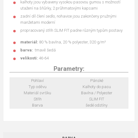
kalhoty jsou vybaveny vysokou pasovou gumou s možností
utažení na šňůrky, 2 průhmatovými kapsami
zadní díl člení sedlo, nohavice jsou zakončeny pružnými
manžetami moderní
propracovaný střih SLIM FIT padne různým typům postavy
materiál:
80 % bavlna, 20 % polyester, 320 g/m²
barva:
tmavě šedá
velikosti:
46-64
Parametry:
Pohlaví
Pánské
Typ oděvu
Kalhoty do pasu
Materiál svršku
Bavlna / Polyester
Střih
SLIM FIT
Barva
šedé odstíny