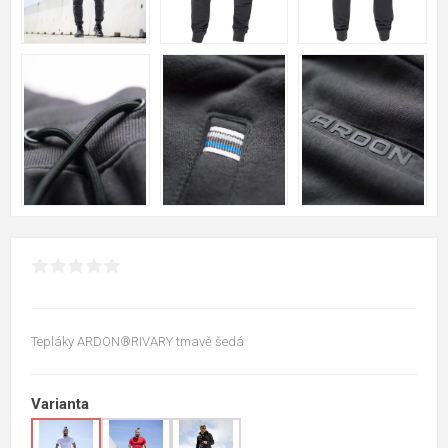
Tepláky ARDON®RIVARY tmavě šedá
Varianta