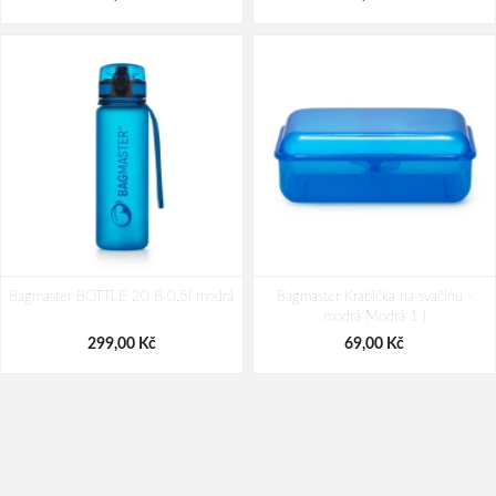
Bagmaster BOTTLE 20 B 0,5l modrá
Bagmaster Krabička na svačinu -
modrá Modrá 1 l
299,00 Kč
69,00 Kč