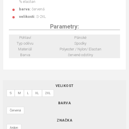
% elastan
barva:
červená
velikosti:
S-2XL
Parametry:
Pohlaví
Pánské
Typ oděvu
Spodky
Materiál
Polyester / Nylon/ Elastan
Barva
červené odstíny
VELIKOST
S
M
L
XL
2XL
BARVA
Červená
ZNAČKA
Ardon