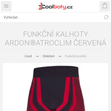
FUNKČNÍ KALHOTY
ARDON®ATROCLIM ČERVENÁ
Úvod
Oblečení
Funkční prádlo