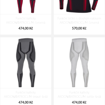
Funkční kalhoty
Funkční tričko s dlouhým rukávem
ARDON®ATROCLIM červená
ARDON®ATROCLIM červená
474,00 Kč
570,00 Kč
Funkční kalhoty
Funkční kalhoty
ARDON®ATROCLIM tmavě šedá
ARDON®ATROCLIM světle šedá
474,00 Kč
474,00 Kč