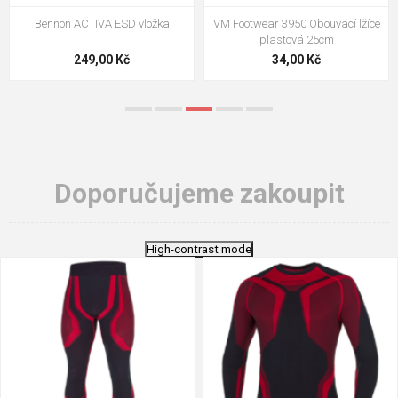
VM Footwear 3009 Vkládací stélka
VM Footwear 3102 Tkaničky
ploché
124,00 Kč
18,70 Kč
Doporučujeme zakoupit
High-contrast mode