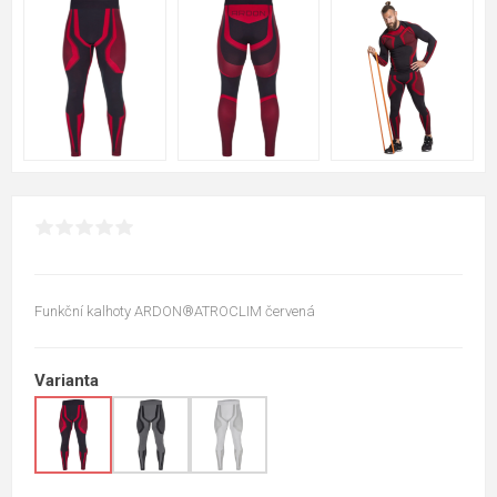
Funkční kalhoty ARDON®ATROCLIM červená
Varianta