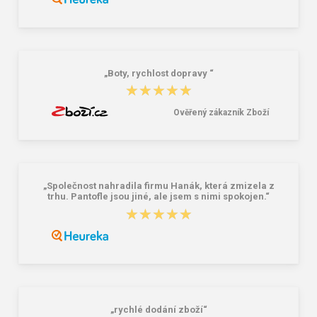
Nákupní skládací taška Dielle BS-3-
Granite 5 21747-19 Sluneční brýle
05 modrá 30 L
249,00 Kč
381,00 Kč
„Boty, rychlost dopravy “
★★★★★
★★★★★
Ověřený zákazník Zboží
„Společnost nahradila firmu Hanák, která zmizela z
trhu. Pantofle jsou jiné, ale jsem s nimi spokojen.“
★★★★★
★★★★★
„rychlé dodání zboží“