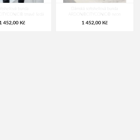
ftshellová bunda
Dámská softshellová bunda
TYCONIC® tmavě šedá
ARDON®CITYCONIC® neon
1 452,00 Kč
1 452,00 Kč