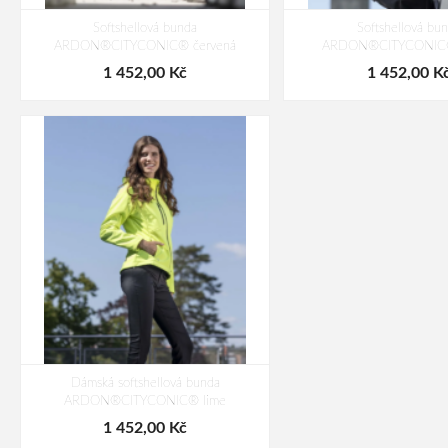
Softshellová bunda
Softshellová bu
ARDON®CITYCONIC® červená
ARDON®CITYCONIC®
1 452,00 Kč
1 452,00 K
Dámská softshellová bunda
ARDON®CITYCONIC® lime
1 452,00 Kč