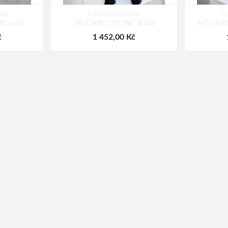
nda
Softshellová bunda
So
 modrá
ARDON®CITYCONIC® bílá
ARDON®CI
č
1 452,00 Kč