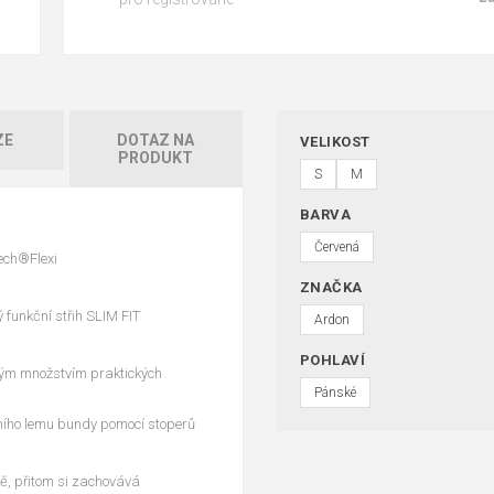
ZE
DOTAZ NA
VELIKOST
PRODUKT
S
M
BARVA
Červená
Tech®Flexi
ZNAČKA
funkční střih SLIM FIT
Ardon
POHLAVÍ
kým množstvím praktických
Pánské
ního lemu bundy pomocí stoperů
, přitom si zachovává