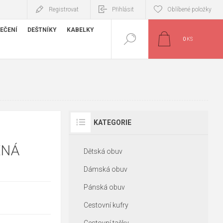
Registrovat
Přihlásit
Oblíbené položky
EČENÍ
DEŠTNÍKY
KABELKY
0
KS
KATEGORIE
ENÁ
Dětská obuv
Dámská obuv
Pánská obuv
Cestovní kufry