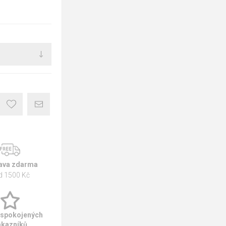
ava zdarma
d 1500 Kč
 spokojených
ákazníků