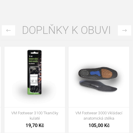
DOPLŇKY K OBUVI
36
37
38
39
40
41
42
43
44
45
46
47
48
Bennon ACTIVA ESD vložka
VM Footwear 3950 Obouvací lžíce
plastová 25cm
249,00 Kč
34,00 Kč