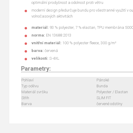
optimální prodyšnost a odolnost proti větru
moderní design předurčuje bundu pro všestranné využití v out
volnočasových aktivitách
materiál:
93 % polyester, 7 % elastan, TPU membrána 500
norma:
EN 13688:2013
vnitřní materiál:
100 % polyester fleece, 300 g/m²
barva:
červená
velikosti:
S-4XL
Parametry:
Pohlaví
Pánské
Typ oděvu
Bunda
Materiál svršku
Polyester / Elastan
Střih
SLIM FIT
Barva
červené odstíny