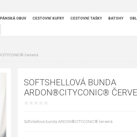
PÁNSKÁ OBUV
CESTOVNÍ KUFRY
CESTOVNÍ TAŠKY
BATOHY
OBL
®CITYCONIC® červená
SOFTSHELLOVÁ BUNDA
ARDON®CITYCONIC® ČERV
Softshellová bunda ARDON®CITYCONIC® červená