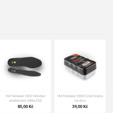
36-37
38-39
40-41
42-43
90cm
125cm
155cm
44-45
46-47
VM Footwear 3009 Vkládací
VM Footwear 3102 Tkaničky
stélka
ploché
124,00 Kč
18,70 Kč