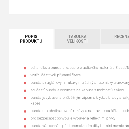
POPIS
TABULKA
RECEN
PRODUKTU
VELIKOSTÍ
softshellová bunda s kapucí z elastického materiálu Elastic
vnitřní část tvoří příjemný fleece
bunda s raglánovými rukávy má štíhlý anatomicky tvarovaný 
součástí bundy je odnímatelná kapuce s možností utažení
bunda je vybavena průběžným zipem s krytkou brady a vel
kapes
bunda má předtvarované rukávy a nastavitelnou šířku spod
pro bezpečnost pohybu je vybavena reflexními prvky
bunda vás ochrání před promoknutím díky funkční membráně