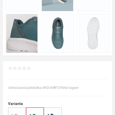
Volnočasová polobotka ARDON®TOFANA lagoon
Varianta