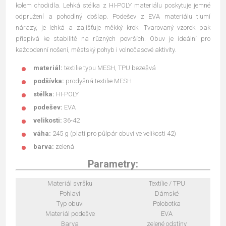
kolem chodidla. Lehká stélka z HI-POLY materiálu poskytuje jemné
odpružení a pohodlný došlap. Podešev z EVA materiálu tlumí
nárazy, je lehká a zajišťuje měkký krok. Tvarovaný vzorek pak
přispívá ke stabilitě na různých površích. Obuv je ideální pro
každodenní nošení, městský pohyb i volnočasové aktivity.
materiál:
textilie typu MESH, TPU bezešvá
podšívka:
prodyšná textilie MESH
stélka:
HI-POLY
podešev:
EVA
velikosti:
36-42
váha:
245 g (platí pro půlpár obuvi ve velikosti 42)
barva:
zelená
Parametry:
Materiál svršku
Textílie / TPU
Pohlaví
Dámské
Typ obuvi
Polobotka
Materiál podešve
EVA
Barva
zelené odstíny