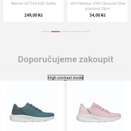
VM Footwear 3009 Vkládací stélka
VM Footwear 3102 Tkaničky
ploché
124,00 Kč
18,70 Kč
Doporučujeme zakoupit
High-contrast mode