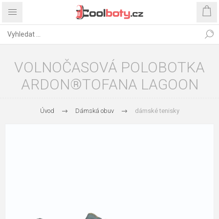
VOLNOČASOVÁ POLOBOTKA
ARDON®TOFANA LAGOON
Úvod
Dámská obuv
dámské tenisky