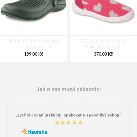
CXS TREND Pánský volnočasový
BEFADO 102X019 dívčí obuv
nazouvák khaki-černý
HONEY růžová srdíčka
199,00 Kč
370,00 Kč
Jak o nás mluví zákazníci
„rychlé dodání,nakupuji opakovaně-spolehlivý eshop“
★★★★★
★★★★★