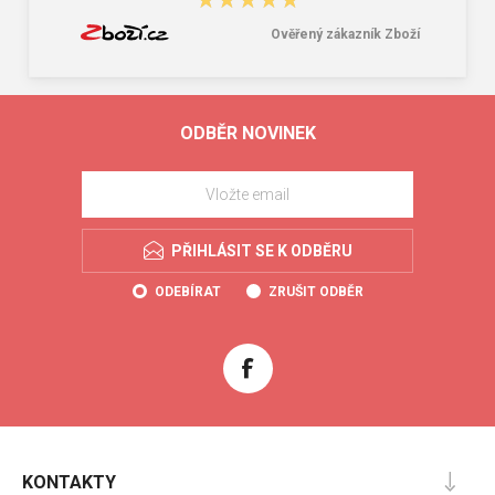
Ověřený zákazník Zboží
ODBĚR NOVINEK
PŘIHLÁSIT SE K ODBĚRU
ODEBÍRAT
ZRUŠIT ODBĚR
KONTAKTY