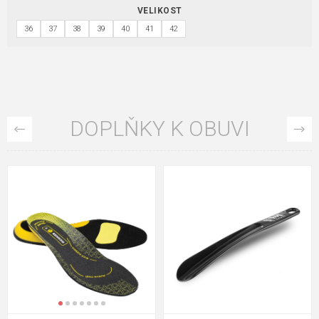
VELIKOST
36
37
38
39
40
41
42
DOPLŇKY K OBUVI