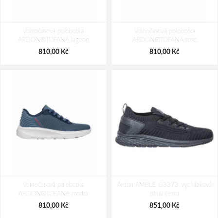
Volnočasová polobotka
Volnočasová polobotka
ARDON®TOFANA lagoon
ARDON®TOFANA rose
810,00 Kč
810,00 Kč
Volnočasová polobotka
Ardon AMBLE G3373 Vycházková
ARDON®TOFANA modrá
obuv černá
810,00 Kč
851,00 Kč