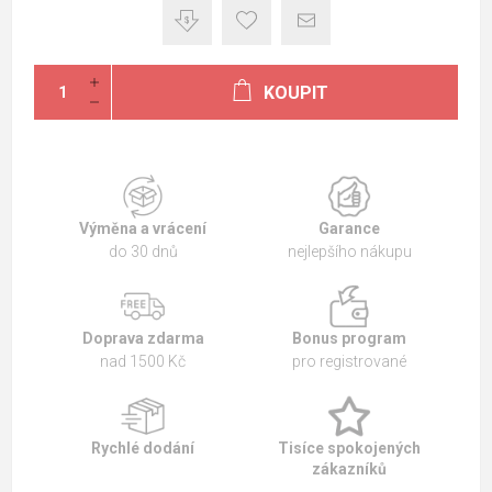
KOUPIT
Výměna a vrácení
Garance
do 30 dnů
nejlepšího nákupu
Doprava zdarma
Bonus program
nad 1500 Kč
pro registrované
Rychlé dodání
Tisíce spokojených
zákazníků