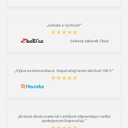
CXS TREND Pánský volnočasový
BEFADO 102X014 chlapecká obuv
nazouvák modro-bílý
HONEY modrá
199,00 Kč
370,00 Kč
„ochota a rýchlosť“
★★★★★
★★★★★
Ověřený zákazník Zboží
„Výborná komunikace. Doporučuji tento obchod 100 %“
★★★★★
★★★★★
„Krásné zboží,materiál i velikost odpovídající velká
spokojenost Doporučuji “
★★★★★
★★★★★