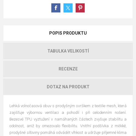
POPIS PRODUKTU
TABULKA VELIKOSTÍ
RECENZE
DOTAZ NA PRODUKT
Lehká volnočasová obuv s prodyšným svrškem z textilie mesh, která
zajišťuje výbornou ventilaci a pohodlí i při celodenním nošení.
Bezesvé TPU vyztužení v namáhaných částech zvyšuje stabilitu a
odolnost, aniž by omezovalo flexibilitu. Vnitřní podšívka z měkké,
prodyšné síťoviny pomáhá odvádět vlhkost a udržuje příjemné klima