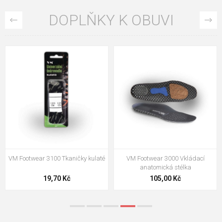
DOPLŇKY K OBUVI
VM Footwear 3100 Tkaničky kulaté
VM Footwear 3000 Vkládací
anatomická stélka
19,70 Kč
105,00 Kč