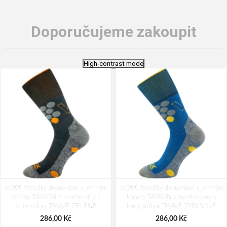
Doporučujeme zakoupit
High-contrast mode
VOXX Ponožky dvouvrstvé s jemným
VOXX Ponožky dvouvrstvé s jemným
lemem TAYRON z merino vlny s
lemem TAYRON z merino vlny s
ionty stříbra TMAVĚ ZELENÉ
ionty stříbra TMAVĚ TYRKSOVÉ
286,00 Kč
286,00 Kč