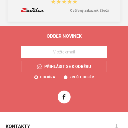
★★★★★
★★★★★
Ověřený zákazník Zboží
ODBĚR NOVINEK
PŘIHLÁSIT SE K ODBĚRU
ODEBÍRAT
ZRUŠIT ODBĚR
KONTAKTY