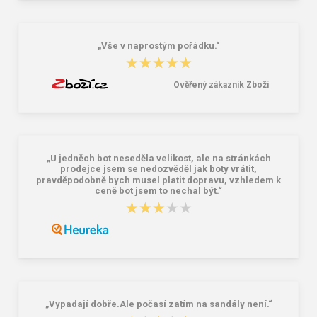
„Vše v naprostým pořádku.“
★★★★★
★★★★★
Ověřený zákazník Zboží
„U jedněch bot neseděla velikost, ale na stránkách
prodejce jsem se nedozvěděl jak boty vrátit,
pravděpodobně bych musel platit dopravu, vzhledem k
ceně bot jsem to nechal být.“
★★★★★
★★★★★
„Vypadají dobře.Ale počasí zatím na sandály není.“