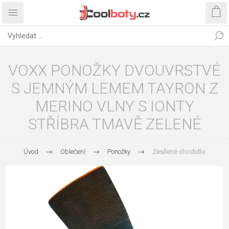
VOXX PONOŽKY DVOUVRSTVÉ
S JEMNÝM LEMEM TAYRON Z
MERINO VLNY S IONTY
STŘÍBRA TMAVĚ ZELENÉ
Úvod
Oblečení
Ponožky
Zesílené chodidlo