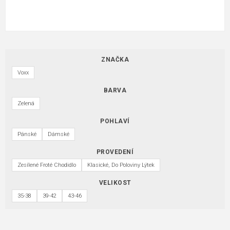
ZNAČKA
Voxx
BARVA
Zelená
POHLAVÍ
Pánské
Dámské
PROVEDENÍ
Zesílené Froté Chodidlo
Klasické, Do Poloviny Lýtek
VELIKOST
35-38
39-42
43-46