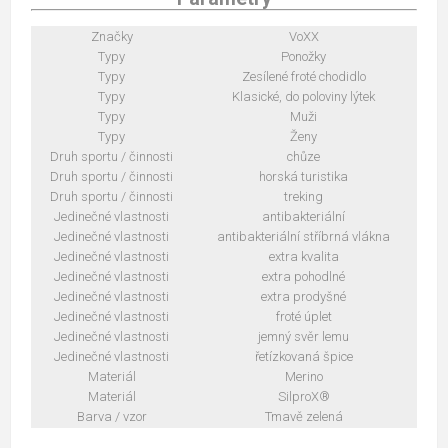
Značky
VoXX
Typy
Ponožky
Typy
Zesílené froté chodidlo
Typy
Klasické, do poloviny lýtek
Typy
Muži
Typy
Ženy
Druh sportu / činnosti
chůze
Druh sportu / činnosti
horská turistika
Druh sportu / činnosti
treking
Jedinečné vlastnosti
antibakteriální
Jedinečné vlastnosti
antibakteriální stříbrná vlákna
Jedinečné vlastnosti
extra kvalita
Jedinečné vlastnosti
extra pohodlné
Jedinečné vlastnosti
extra prodyšné
Jedinečné vlastnosti
froté úplet
Jedinečné vlastnosti
jemný svěr lemu
Jedinečné vlastnosti
řetízkovaná špice
Materiál
Merino
Materiál
SilproX®
Barva / vzor
Tmavě zelená