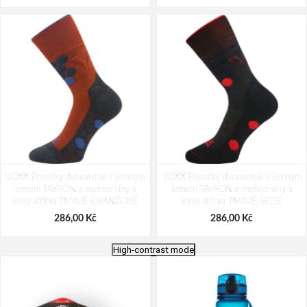
VOXX Ponožky dvouvrstvé s jemným
VOXX Ponožky dvouvrstvé s jemným
lemem TAYRON z merino vlny s
lemem TAYRON z merino vlny s
ionty stříbra TMAVĚ ORANŽOVÉ
ionty stříbra TMAVĚ ŠEDÉ
286,00 Kč
286,00 Kč
High-contrast mode