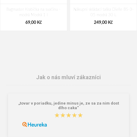
Bagmaster Krabička na svačinu -
Nákupní skládací taška Dielle BS-3-
modrá Modrá 1 l
05 modrá 30 L
69,00 Kč
249,00 Kč
Jak o nás mluví zákazníci
„tovar v poriadku, jedine minus je, ze sa za nim dost
Granite 5 21747-19 Sluneční brýle
Bagmaster SÁČEK PRIM 22 A školní
dlho caka“
na přezůvky / tělocvik - medvídek
★★★★★
★★★★★
Růžová 1.2 l
381,00 Kč
59,00 Kč