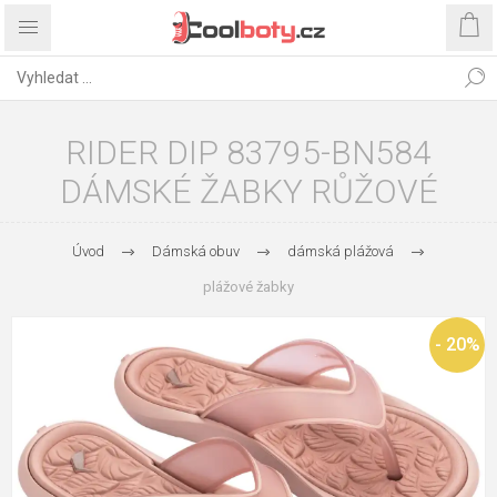
RIDER DIP 83795-BN584
DÁMSKÉ ŽABKY RŮŽOVÉ
Úvod
Dámská obuv
dámská plážová
plážové žabky
- 20%