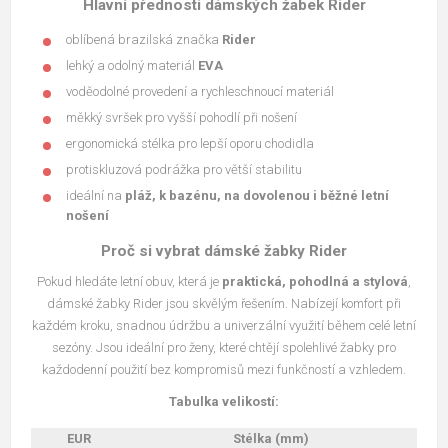
Hlavní přednosti dámských žabek Rider
oblíbená brazilská značka
Rider
lehký a odolný materiál
EVA
voděodolné provedení a rychleschnoucí materiál
měkký svršek pro vyšší pohodlí při nošení
ergonomická stélka pro lepší oporu chodidla
protiskluzová podrážka pro větší stabilitu
ideální na
pláž, k bazénu, na dovolenou i běžné letní
nošení
Proč si vybrat dámské žabky Rider
Pokud hledáte letní obuv, která je
praktická, pohodlná a stylová
,
dámské žabky Rider jsou skvělým řešením. Nabízejí komfort při
každém kroku, snadnou údržbu a univerzální využití během celé letní
sezóny. Jsou ideální pro ženy, které chtějí spolehlivé žabky pro
každodenní použití bez kompromisů mezi funkčností a vzhledem.
Tabulka velikostí:
EUR
Stélka (mm)