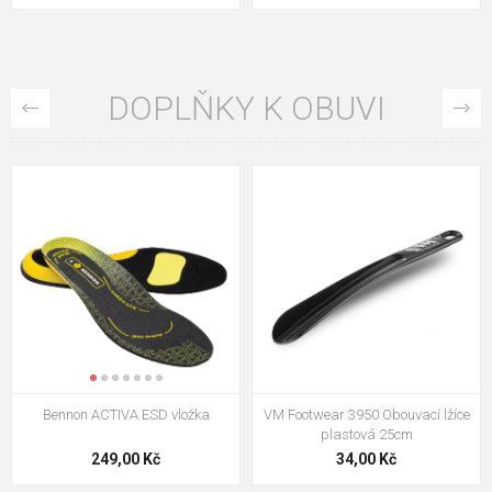
DOPLŇKY K OBUVI
VM Footwear 3009 Vkládací stélka
VM Footwear 3102 Tkaničky
ploché
124,00 Kč
18,70 Kč