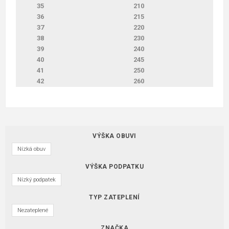
35
210
36
215
37
220
38
230
39
240
40
245
41
250
42
260
VÝŠKA OBUVI
Nízká obuv
VÝŠKA PODPATKU
Nízký podpatek
TYP ZATEPLENÍ
Nezateplené
ZNAČKA