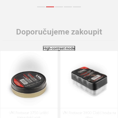
Doporučujeme zakoupit
High-contrast mode
VM Footwear 3750 Leštící
VM Footwear 3900 Čistící houba na
karnaubský vosk
obuv