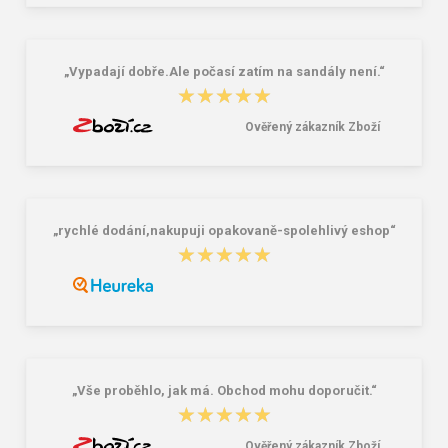
„Vypadají dobře.Ale počasí zatím na sandály není.“
★★★★★
★★★★★
Ověřený zákazník Zboží
„rychlé dodání,nakupuji opakovaně-spolehlivý eshop“
★★★★★
★★★★★
„Vše proběhlo, jak má. Obchod mohu doporučit.“
★★★★★
★★★★★
Ověřený zákazník Zboží