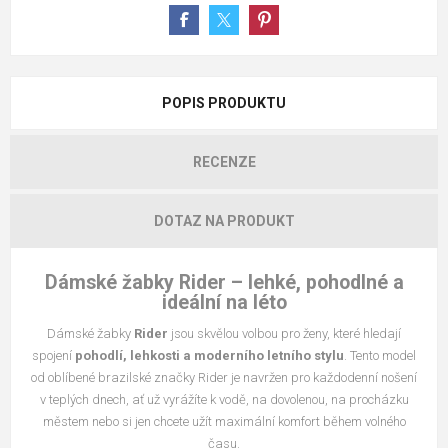
POPIS PRODUKTU
RECENZE
DOTAZ NA PRODUKT
Dámské žabky Rider – lehké, pohodlné a
ideální na léto
Dámské žabky
Rider
jsou skvělou volbou pro ženy, které hledají
spojení
pohodlí, lehkosti a moderního letního stylu
. Tento model
od oblíbené brazilské značky Rider je navržen pro každodenní nošení
v teplých dnech, ať už vyrážíte k vodě, na dovolenou, na procházku
městem nebo si jen chcete užít maximální komfort během volného
času.