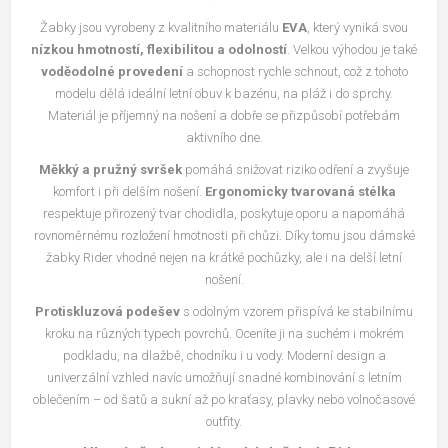
Žabky jsou vyrobeny z kvalitního materiálu
EVA
, který vyniká svou
nízkou hmotností, flexibilitou a odolností
. Velkou výhodou je také
voděodolné provedení
a schopnost rychle schnout, což z tohoto
modelu dělá ideální letní obuv k bazénu, na pláž i do sprchy.
Materiál je příjemný na nošení a dobře se přizpůsobí potřebám
aktivního dne.
Měkký a pružný svršek
pomáhá snižovat riziko odření a zvyšuje
komfort i při delším nošení.
Ergonomicky tvarovaná stélka
respektuje přirozený tvar chodidla, poskytuje oporu a napomáhá
rovnoměrnému rozložení hmotnosti při chůzi. Díky tomu jsou dámské
žabky Rider vhodné nejen na krátké pochůzky, ale i na delší letní
nošení.
Protiskluzová podešev
s odolným vzorem přispívá ke stabilnímu
kroku na různých typech povrchů. Oceníte ji na suchém i mokrém
podkladu, na dlažbě, chodníku i u vody. Moderní design a
univerzální vzhled navíc umožňují snadné kombinování s letním
oblečením – od šatů a sukní až po kraťasy, plavky nebo volnočasové
outfity.