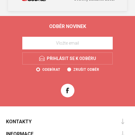
ODBĚR NOVINEK
PŘIHLÁSIT SE K ODBĚRU
ODEBÍRAT
ZRUŠIT ODBĚR
KONTAKTY
INFORMACE