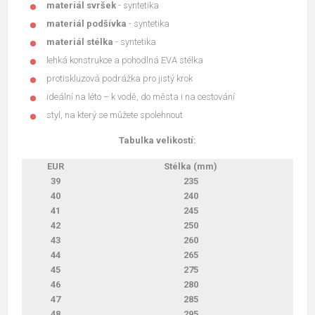
materiál svršek
- syntetika
materiál podšívka
- syntetika
materiál stélka
- syntetika
lehká konstrukce a pohodlná EVA stélka
protiskluzová podrážka pro jistý krok
ideální na léto – k vodě, do města i na cestování
styl, na který se můžete spolehnout
Tabulka velikostí:
EUR
Stélka (mm)
39
235
40
240
41
245
42
250
43
260
44
265
45
275
46
280
47
285
48
295