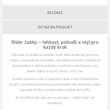
RECENZE
DOTAZ NA PRODUKT
Rider žabky – lehkost, pohodlí a styl pro
každý krok
Připravte se na léto se žabkami Rider, které kombinují sportovní
vzhled s maximálním komfortem. Díky lehké konstrukci, měkké EVA
pěnové stélce a odolné podrážce s protiskluzovou texturou jsou
ideální volbou pro pláž, město i volný čas.
Vynikají výbornou trakcí a stabilitou, takže s nimi můžete klidně
vyrazit i na kratší procházku po promenádě nebo do kempu. Navíc
vypadají skvěle a snadno doplní jakýkoli letní outfit.
Ať už míříte k moři nebo jen na zahradu – žabky Rider vás
nezklamou.