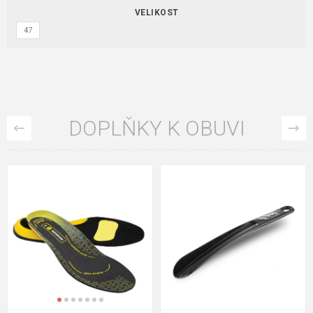
VELIKOST
47
DOPLŇKY K OBUVI