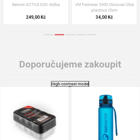
VM Footwear 3009 Vkládací stélka
VM Footwear 3102 Tkaničky
ploché
124,00 Kč
18,70 Kč
Doporučujeme zakoupit
High-contrast mode