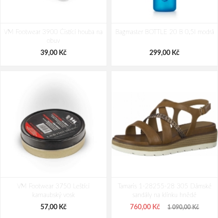
VM Footwear 3900 Čistící houba na
Bagmaster BOTTLE 20 B 0,5l modrá
obuv
39,00 Kč
299,00 Kč
VM Footwear 3750 Leštící
Tamaris 1-28255-28 305 Dámské
karnaubský vosk
sandály na klínku hnědé
57,00 Kč
760,00 Kč
1 090,00 Kč