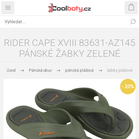
RIDER CAPE XVIII 83631-AZ145
PÁNSKÉ ŽABKY ZELENÉ
Úvod
Pánská obuv
pánská plážová
žabky plážové
- 20%