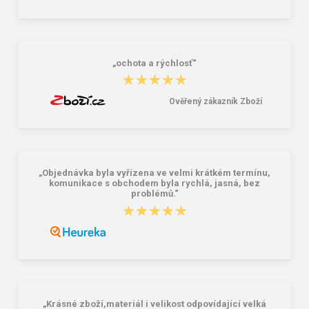
Granite 5 21747-19 Sluneční brýle
Bagmaster SÁČEK PRIM 22 A školní
na přezůvky / tělocvik - medvídek
Růžová 1.2 l
381,00 Kč
59,00 Kč
„ochota a rýchlosť“
★★★★★
★★★★★
Ověřený zákazník Zboží
„Objednávka byla vyřízena ve velmi krátkém termínu,
komunikace s obchodem byla rychlá, jasná, bez
problémů.“
★★★★★
★★★★★
„Krásné zboží,materiál i velikost odpovídající velká