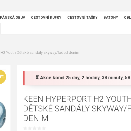
PÁNSKÁ OBUV
CESTOVNÍ KUFRY
CESTOVNÍ TAŠKY
BATOHY
OBL
 H2 Youth Dětské sandály skyway/faded denim
0%
⏳ Akce končí
25 dny, 2 hodiny, 38 minuty, 5
KEEN HYPERPORT H2 YOUT
DĚTSKÉ SANDÁLY SKYWAY/
DENIM