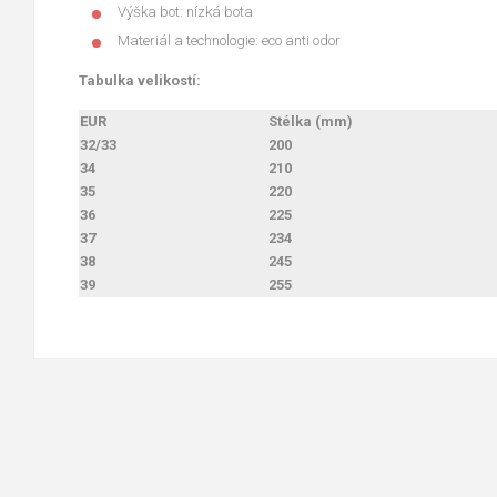
Výška bot: nízká bota
Materiál a technologie: eco anti odor
Tabulka velikostí:
EUR
Stélka (mm)
32/33
200
34
210
35
220
36
225
37
234
38
245
39
255