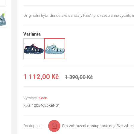
Originální hybridní dětské sandály KEEN pro všestranné využití, n
Varianta
1 112,00 Kč
1 390,00 Kč
Výrobce:
Keen
Kód:
10054626KEN01
Dostupnost:
Pro zobrazení dostupnosti nejdříve vybert