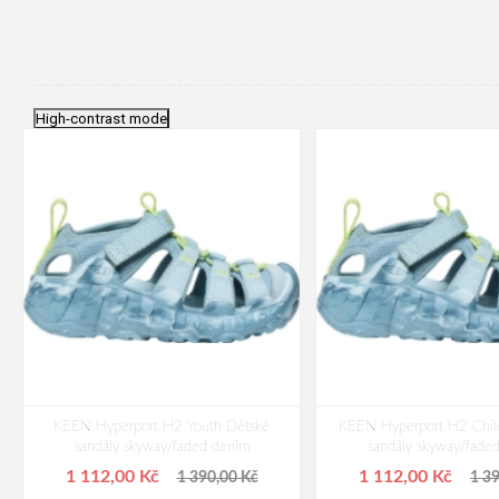
High-contrast mode
KEEN Hyperport H2 Youth Dětské
KEEN Hyperport H2 Chil
sandály skyway/faded denim
sandály skyway/fade
1 112,00 Kč
1 112,00 Kč
1 390,00 Kč
1 3