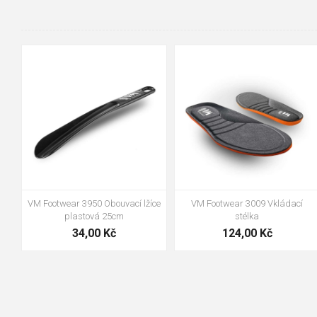
90cm
125cm
155cm
35
36
37
38
39
40
41
42
43
44
45
46
47
48
VM Footwear 3100 Tkaničky
VM Footwear 3000 Vkládací
kulaté
anatomická stélka
19,70 Kč
105,00 Kč