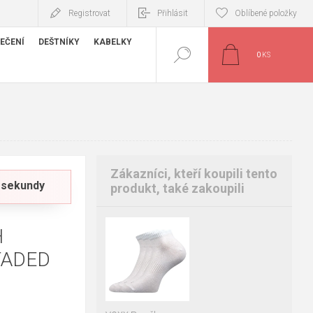
Registrovat
Přihlásit
Oblíbené položky
EČENÍ
DEŠTNÍKY
KABELKY
0
KS
Zákazníci, kteří koupili tento
7 sekundy
produkt, také zakoupili
H
35-38
39-42
43-46
FADED