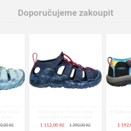
Doporučujeme zakoupit
dren Dětské
KEEN Hyperport H2 Youth Dětské
KEEN Newpor
d denim
sandály naval academy/red carpet
1 112,00 Kč
1 192
90,00 Kč
1 390,00 Kč