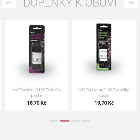
DOPLŇKY K OBUVI
35
36
37
39
40
43
47
48
VM Footwear 3002 Vkládací
VM Footwear 3900 Čistící houba
anatomická stélka ESD
na obuv
85,00 Kč
39,00 Kč