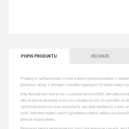
POPIS PRODUKTU
RECENZE
Pratelný a rychleschnoucí svršek a lehká gumová podešev s vícesm
přilnavost dělají z dětských sandálů Hyperport H2 ideální boty k v
Díky ikonické ochraně prstů v uzavřené špičce KEEN, ale také pohod
děti ve špičce dostatek místa na roztažení prstů. Do sandálů se vk
rychlošněrování na nártu se postará, aby boty nesklouzly z nohy a
vodě. Pohodlné nošení zajistí vyjímatelná odolná stélka z pružné p
pěnová mezipodešev.
Ekologicky šetrná technologie Eco Anti-Odor eliminuje zápach, aniž 