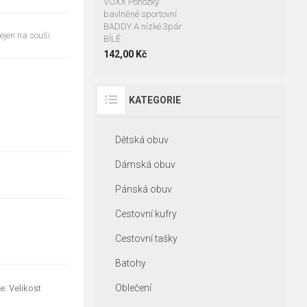
VOXX Ponožky
bavlněné sportovní
BADDY A nízké 3pár
ejen na souši.
BÍLÉ
142,00 Kč
KATEGORIE
Dětská obuv
Dámská obuv
Pánská obuv
Cestovní kufry
Cestovní tašky
Batohy
Oblečení
e: Velikost