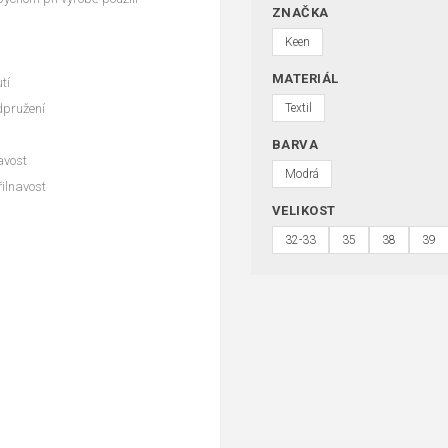
ZNAČKA
Keen
MATERIÁL
utí
dpružení
Textil
BARVA
avost
Modrá
řilnavost
VELIKOST
32-33
35
38
39