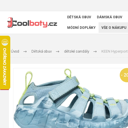
DĚTSKÁ OBUV
DÁMSKÁ OBUV
MÓDNÍ DOPLŇKY
VŠE O NÁKUPU
Úvod
Dětská obuv
dětské sandály
KEEN Hyperport
- 2