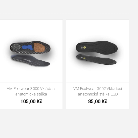
48
37
36
38
39
40
41
42
43
44
45
46
47
VM Footwear 3600 Impregnace
Bennon ABSORBA XTR ESD vložka
water stop
239,00 Kč
99,00 Kč