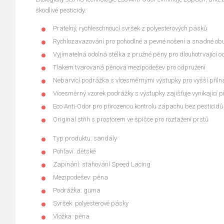
škodlivé pesticidy.
Pratelný, rychleschnoucí svršek z polyesterových pásků
Rychlozavazování pro pohodlné a pevné nošení a snadné ob
Vyjímatelná odolná stélka z pružné pěny pro dlouhotrvající o
Tlakem tvarovaná pěnová mezipodešev pro odpružení
Nebarvící podrážka s vícesměrnými výstupky pro vyšší přiln
Vícesměrný vzorek podrážky s výstupky zajišťuje vynikající p
Eco Anti-Odor pro přirozenou kontrolu zápachu bez pesticidů
Original střih s prostorem ve špičce pro roztažení prstů
Typ produktu: sandály
Pohlaví: dětské
Zapínání: stahování Speed Lacing
Mezipodešev: pěna
Podrážka: guma
Svršek: polyesterové pásky
Vložka: pěna