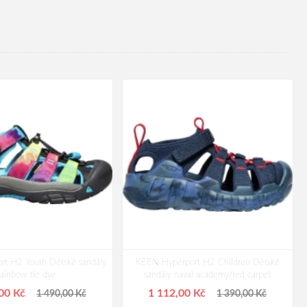
t H2 Youth Dětské sandály
KEEN Hyperport H2 Children Dětské
rainbow tie dye
sandály naval academy/red carpet
,00 Kč
1 112,00 Kč
1 490,00 Kč
1 390,00 Kč