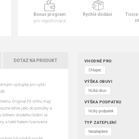
Bonus program
Rychlé dodání
Tisíce
z
pro registrované
DOTAZ NA PRODUKT
VHODNÉ PRO
Chlapec
VÝŠKA OBUVI
ěrnými výstupky pro vyšší
Nízká obuv
odě.
lnému Original Fit střihu mají
VÝŠKA PODPATKU
louzne lehce jako do ponožky a
Nízký podpatek
ni během divokého řádění ve
ěny a také tlakem tvarovaná
TYP ZATEPLENÍ
Nezateplené
bychom při výrobě použili