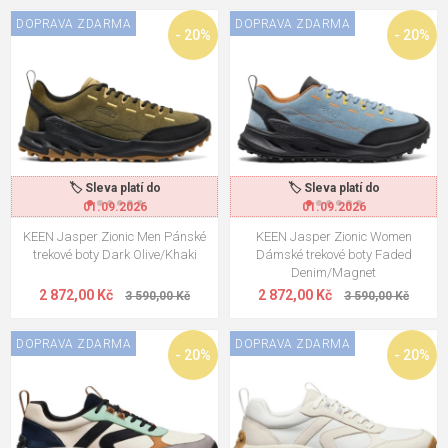
DOPRAVA ZDARMA
DOPRAVA ZDARMA
- 20%
- 20%
🏷️ Sleva platí do
🏷️ Sleva platí do
01.09.2026
01.09.2026
KEEN Jasper Zionic Men Pánské
KEEN Jasper Zionic Women
trekové boty Dark Olive/Khaki
Dámské trekové boty Faded
Denim/Magnet
2 872,00 Kč
2 872,00 Kč
3 590,00 Kč
3 590,00 Kč
DOPRAVA ZDARMA
DOPRAVA ZDARMA
- 20%
- 20%