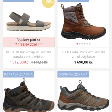
- 20%
🏷️ Sleva platí do
01.09.2026
KEEN Elle Backstrap W Dámské
KEEN Greta Boot II WP Dámské
sandály brindle/birch
zimní boty bison
1 512,00 Kč
3 690,00 Kč
1 890,00 Kč
DOPRAVA ZDARMA
DOPRAVA ZDARMA