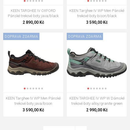
KEEN TARGHEE IV OXFORD
KEEN Targhee IV WP Men Pánské
Pánské trekové boty java/black
trekové boty bison/black
2 890,00 Kč
3 590,00 Kč
DOPRAVA ZDARMA
DOPRAVA ZDARMA
KEEN Targhee IV WP Men Pánské
KEEN TARGHEE IV WP W Dámské
trekové boty java/bison
trekové boty alloy/granite green
3 590,00 Kč
2 990,00 Kč