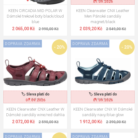
01.09.2026
KEEN CIRCADIA MID POLAR W
KEEN Clearwater CNX Leather
KEEN Newport H2 Youth
1 490,00 Kč
Dámské trekové boty black/cloud
Men Pánské sandály
Dětské sandály rainbow tie
blue
magnet/black
1 192,00 Kč
dye
2 065,00 Kč
2 039,20 Kč
2 990,00 Kč
2 549,00 Kč
KEEN Clearwater CNX Leather
2 590,00 Kč
DOPRAVA ZDARMA
DOPRAVA ZDARMA
W Dámské sandály wine/red
- 20%
- 20%
2 072,00 Kč
dahlia
KEEN Newport H2 M Pánské
2 590,00 Kč
sandály ink/rust
2 072,00 Kč
🏷️ Sleva platí do
🏷️ Sleva platí do
01.09.2026
01.09.2026
KEEN Clearwater CNX Leather W
KEEN Clearwater CNX W Dámské
Dámské sandály wine/red dahlia
sandály navy/blue glow
2 072,00 Kč
1 912,00 Kč
2 590,00 Kč
2 390,00 Kč
DOPRAVA ZDARMA
DOPRAVA ZDARMA