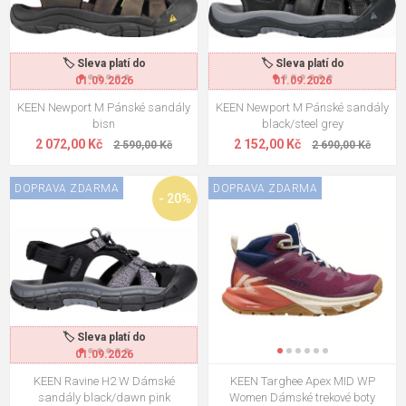
🏷️ Sleva platí do
🏷️ Sleva platí do
01.09.2026
01.09.2026
KEEN Newport M Pánské sandály
KEEN Newport M Pánské sandály
bisn
black/steel grey
2 072,00 Kč
2 152,00 Kč
2 590,00 Kč
2 690,00 Kč
DOPRAVA ZDARMA
DOPRAVA ZDARMA
- 20%
🏷️ Sleva platí do
01.09.2026
KEEN Ravine H2 W Dámské
KEEN Targhee Apex MID WP
sandály black/dawn pink
Women Dámské trekové boty