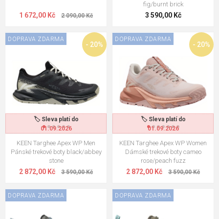
fig/burnt brick
1 672,00 Kč
3 590,00 Kč
2 090,00 Kč
DOPRAVA ZDARMA
DOPRAVA ZDARMA
- 20%
- 20%
🏷️ Sleva platí do
🏷️ Sleva platí do
01.09.2026
01.09.2026
KEEN Targhee Apex WP Men
KEEN Targhee Apex WP Women
Pánské trekové boty black/abbey
Dámské trekové boty cameo
stone
rose/peach fuzz
2 872,00 Kč
2 872,00 Kč
3 590,00 Kč
3 590,00 Kč
DOPRAVA ZDARMA
DOPRAVA ZDARMA