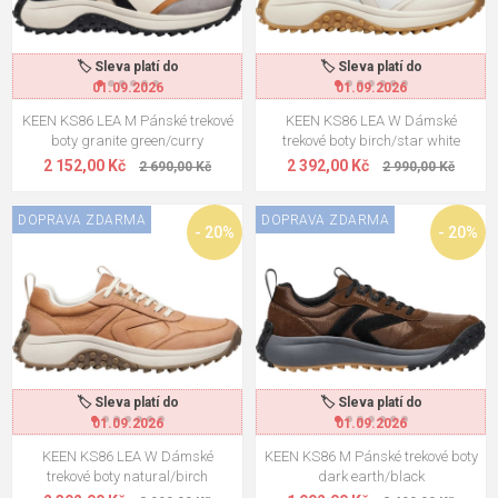
🏷️ Sleva platí do
🏷️ Sleva platí do
01.09.2026
01.09.2026
KEEN KS86 LEA M Pánské trekové
KEEN KS86 LEA W Dámské
boty granite green/curry
trekové boty birch/star white
2 152,00 Kč
2 392,00 Kč
2 690,00 Kč
2 990,00 Kč
DOPRAVA ZDARMA
DOPRAVA ZDARMA
- 20%
- 20%
🏷️ Sleva platí do
🏷️ Sleva platí do
01.09.2026
01.09.2026
KEEN KS86 LEA W Dámské
KEEN KS86 M Pánské trekové boty
trekové boty natural/birch
dark earth/black