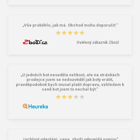
„Vše proběhlo, jak má. Obchod mohu doporučit.“
★★★★★
★★★★★
Ověřený zákazník Zboží
„U jedněch bot neseděla velikost, ale na stránkách
prodejce jsem se nedozvěděl jak boty vrátit,
pravděpodobně bych musel platit dopravu, vzhledem k
ceně bot jsem to nechal být.“
★★★★★
★★★★★
„rychlost odeslání, cena, zboží odpovídá popisu“