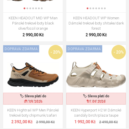
KEEN HEADOUT MID WP Man
KEEN HEADOUT WP Women
Pánské trekové boty black
Dámské trekové boty shitake/dark
olive/fossil orange
forest
2 990,00 Kč
2 990,00 Kč
DOPRAVA ZDARMA
DOPRAVA ZDARMA
- 20%
- 20%
🏷️ Sleva platí do
🏷️ Sleva platí do
01.09.2026
01.09.2026
KEEN Hightrail WP Men Pánské
KEEN Hyperport H2 W Dámské
trekové boty chipmunk/safari
sandály birch/plaza taupe
2 392,00 Kč
1 992,00 Kč
2 990,00 Kč
2 490,00 Kč