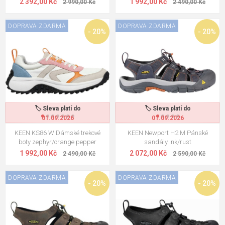
2 392,00 Kč
1 992,00 Kč
2 990,00 Kč
2 490,00 Kč
DOPRAVA ZDARMA
DOPRAVA ZDARMA
- 20%
- 20%
🏷️ Sleva platí do
🏷️ Sleva platí do
01.09.2026
01.09.2026
KEEN KS86 W Dámské trekové
KEEN Newport H2 M Pánské
boty zephyr/orange pepper
sandály ink/rust
1 992,00 Kč
2 072,00 Kč
2 490,00 Kč
2 590,00 Kč
DOPRAVA ZDARMA
DOPRAVA ZDARMA
- 20%
- 20%