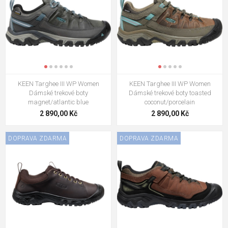
KEEN Targhee III WP Women
KEEN Targhee III WP Women
Dámské trekové boty
Dámské trekové boty toasted
magnet/atlantic blue
coconut/porcelain
2 890,00 Kč
2 890,00 Kč
DOPRAVA ZDARMA
DOPRAVA ZDARMA