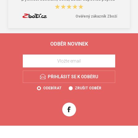
★★★★★
★★★★★
Ověřený zákazník Zboží
ODBĚR NOVINEK
PŘIHLÁSIT SE K ODBĚRU
ODEBÍRAT
ZRUŠIT ODBĚR