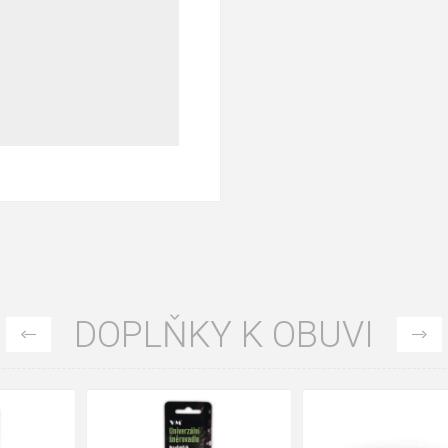
DOPLŇKY K OBUVI
35
36
37
39
40
43
47
48