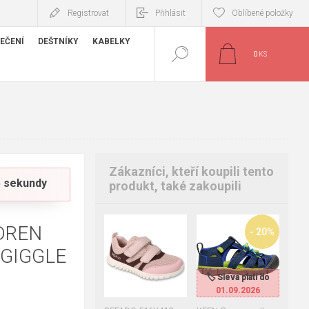
Registrovat
Přihlásit
Oblíbené položky
EČENÍ
DEŠTNÍKY
KABELKY
0
KS
Zákazníci, kteří koupili tento
44 sekundy
produkt, také zakoupili
DREN
33
25
26
+5
- 20%
27
28
29
GIGGLE
30
31
32
25-26
34
35
36
🏷️ Sleva platí do
🏷️ Sleva platí do
01.09.2026
01.09.2026