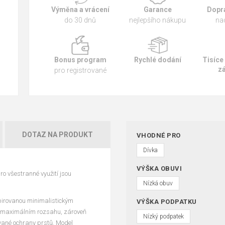
Výměna a vrácení
Garance
Dopr
do 30 dnů
nejlepšího nákupu
na
Bonus program
Rychlé dodání
Tisíce
z
pro registrované
DOTAZ NA PRODUKT
VHODNÉ PRO
Dívka
VÝŠKA OBUVI
ro všestranné využití jsou
Nízká obuv
spirovanou minimalistickým
VÝŠKA PODPATKU
 v maximálním rozsahu, zároveň
Nízký podpatek
vané ochrany prstů. Model