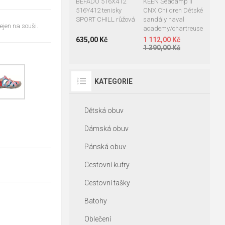
BEFADO 516X412
KEEN Seacamp II
516Y412 tenisky
CNX Children Dětské
SPORT CHILL růžová
sandály naval
ejen na souši.
academy/chartreuse
635,00 Kč
1 112,00 Kč
1 390,00 Kč
KATEGORIE
Dětská obuv
Dámská obuv
Pánská obuv
Cestovní kufry
Cestovní tašky
Batohy
Oblečení