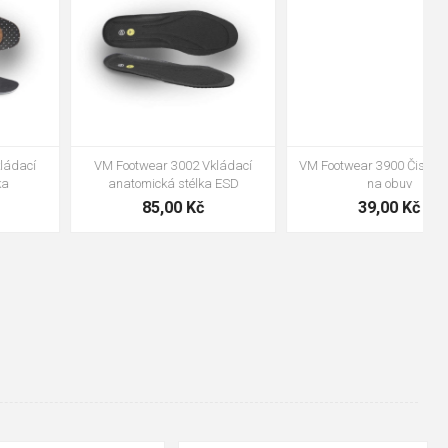
VM Footwear 3600 Impregnace
Bennon ABSORBA XTR ESD vložka
water stop
239,00 Kč
99,00 Kč