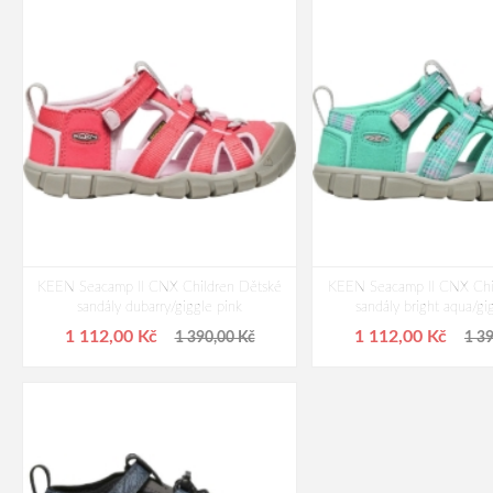
KEEN Seacamp II CNX Children Dětské
KEEN Seacamp II CNX Chi
sandály dubarry/giggle pink
sandály bright aqua/gi
1 112,00 Kč
1 112,00 Kč
1 390,00 Kč
1 3