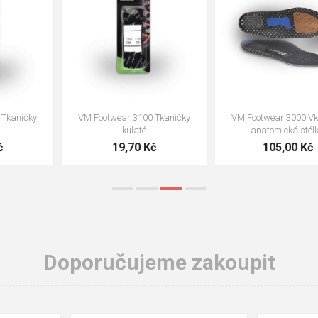
VM Footwear 3002 Vkládací
VM Footwear 3900 Čistící houba
anatomická stélka ESD
na obuv
85,00 Kč
39,00 Kč
Doporučujeme zakoupit