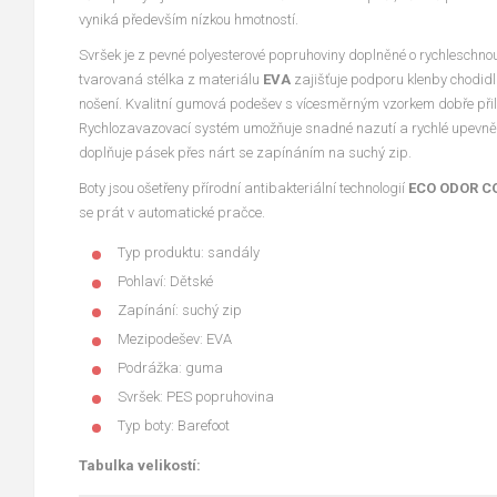
vyniká především nízkou hmotností.
Svršek je z pevné polyesterové popruhoviny doplněné o rychleschno
tvarovaná stélka z materiálu
EVA
zajišťuje podporu klenby chodidl
nošení. Kvalitní gumová podešev s vícesměrným vzorkem dobře přil
Rychlozavazovací systém umožňuje snadné nazutí a rychlé upevnění
doplňuje pásek přes nárt se zapínáním na suchý zip.
Boty jsou ošetřeny přírodní antibakteriální technologií
ECO ODOR C
se prát v automatické pračce.
Typ produktu: sandály
Pohlaví: Dětské
Zapínání: suchý zip
Mezipodešev: EVA
Podrážka: guma
Svršek: PES popruhovina
Typ boty: Barefoot
Tabulka velikostí: