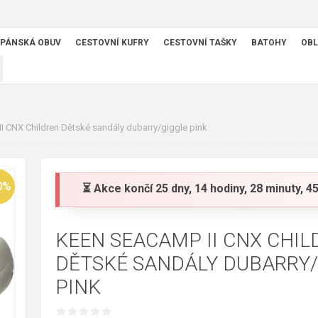
PÁNSKÁ OBUV
CESTOVNÍ KUFRY
CESTOVNÍ TAŠKY
BATOHY
OBL
 CNX Children Dětské sandály dubarry/giggle pink
0%
⏳ Akce končí
25 dny, 14 hodiny, 28 minuty, 
KEEN SEACAMP II CNX CHIL
DĚTSKÉ SANDÁLY DUBARRY/
PINK