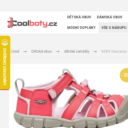
DĚTSKÁ OBUV
DÁMSKÁ OBUV
MÓDNÍ DOPLŇKY
VŠE O NÁKUPU
Úvod
Dětská obuv
dětské sandály
KEEN Seacamp II
- 2