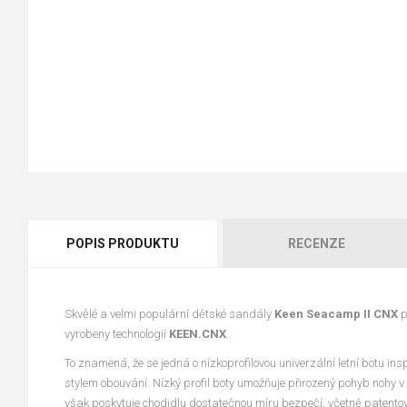
POPIS PRODUKTU
RECENZE
Skvělé a velmi populární dětské sandály
Keen Seacamp II CNX
p
vyrobeny technologií
KEEN.CNX
.
To znamená, že se jedná o nízkoprofilovou univerzální letní botu in
stylem obouvání. Nízký profil boty umožňuje přirozený pohyb nohy
však poskytuje chodidlu dostatečnou míru bezpečí, včetně patento