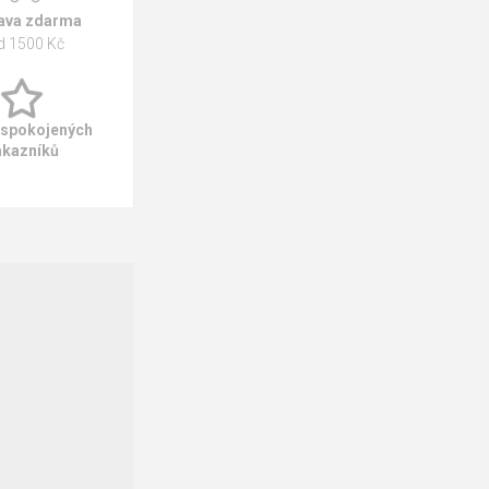
ava zdarma
d 1500 Kč
 spokojených
ákazníků