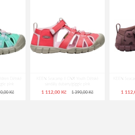
ldren Dětské
KEEN Seacamp II CNX Youth Dětské
KEEN Seacam
ggle pink
sandály dubarry/giggle pink
1 112,00 Kč
1 112
90,00 Kč
1 390,00 Kč