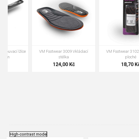
VM Footwear 3100 Tkaničky
VM Footwear 3000 Vkládací
kulaté
anatomická stélka
19,70 Kč
105,00 Kč
High-contrast mode