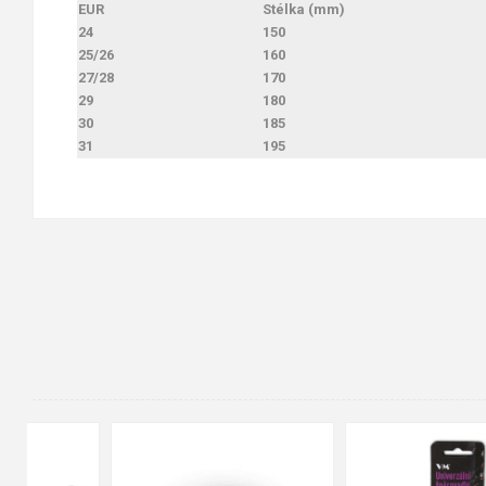
EUR
Stélka (mm)
24
150
25/26
160
27/28
170
29
180
30
185
31
195
90cm
125cm
155cm
35
36
37
38
39
40
41
42
43
44
45
46
47
48