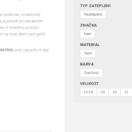
TYP ZATEPLENÍ
ucí podšívku. Anatomicky
Nezateplené
a a pohodlí při celodenním
ZNAČKA
ne i k mokrému povrchu.
 na noze, které navíc ještě
Keen
MATERIÁL
ONTROL
proti zápachu a dají
Textil
BARVA
Oranžová
VELIKOST
25-26
29
30
31