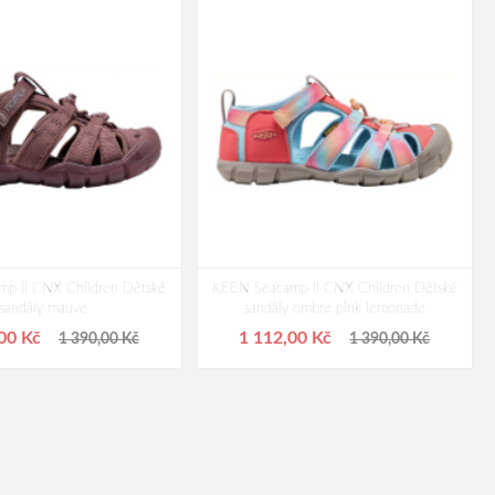
p II CNX Children Dětské
KEEN Seacamp II CNX Children Dětské
sandály mauve
sandály ombre pink lemonade
,00 Kč
1 112,00 Kč
1 390,00 Kč
1 390,00 Kč