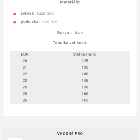
Materiály:
svršek
- kůže, textil
podšívka
- kůže, textil
Barva:
fialová
Tabulka velikostí:
EUR
Stélka (mm)
20
125
21
135
22
140
23
145
24
150
25
160
26
165
VHODNÉ PRO