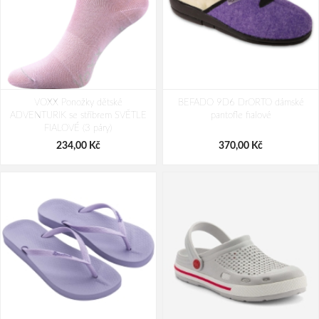
Medico ME-55512 Dětské sandály
Medico ME-55510 Dětské sandály
VOXX Ponožky dětské
šedé
BEFADO 9D6 DrORTO dámské
modré
ADVENTURIK se stříbrem SVĚTLE
pantofle fialové
792,00 Kč
792,00 Kč
990,00 Kč
990,00 Kč
FIALOVÉ (3 páry)
234,00 Kč
370,00 Kč