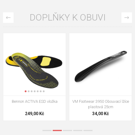
DOPLŇKY K OBUVI
VM Footwear 3009 Vkládací stélka
VM Footwear 3102 Tkaničky
ploché
124,00 Kč
18,70 Kč