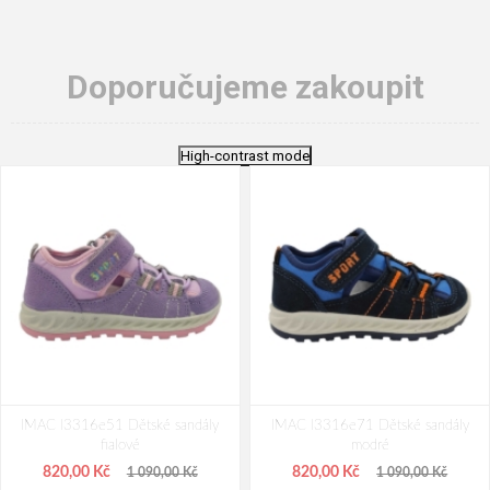
Doporučujeme zakoupit
High-contrast mode
IMAC I3316e51 Dětské sandály
IMAC I3316e71 Dětské sandály
fialové
modré
820,00 Kč
820,00 Kč
1 090,00 Kč
1 090,00 Kč