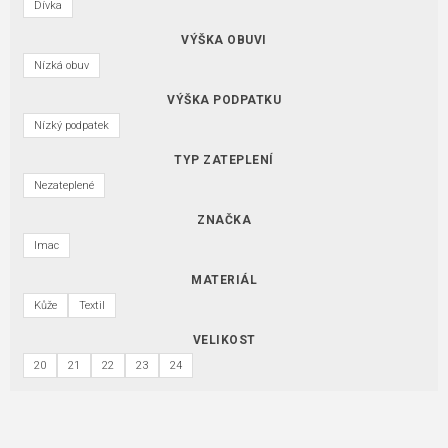
Dívka
VÝŠKA OBUVI
Nízká obuv
VÝŠKA PODPATKU
Nízký podpatek
TYP ZATEPLENÍ
Nezateplené
ZNAČKA
Imac
MATERIÁL
Kůže
Textil
VELIKOST
20
21
22
23
24