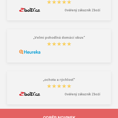
★★★★★
★★★★★
Ověřený zákazník Zboží
„Velmi pohodlná domácí obuv.“
★★★★★
★★★★★
„ochota a rýchlosť“
★★★★★
★★★★★
Ověřený zákazník Zboží
ODBĚR NOVINEK