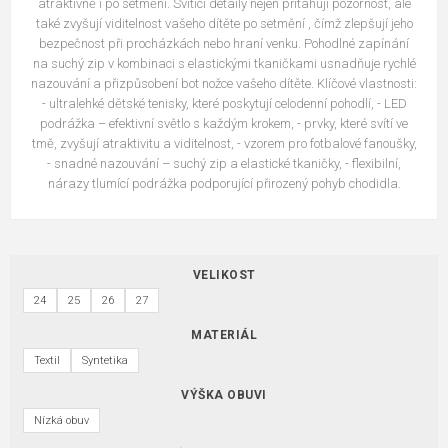
atraktivně i po setmění. Svítící detaily nejen přitahují pozornost, ale
také zvyšují viditelnost vašeho dítěte po setmění , čímž zlepšují jeho
bezpečnost při procházkách nebo hraní venku. Pohodlné zapínání
na suchý zip v kombinaci s elastickými tkaničkami usnadňuje rychlé
nazouvání a přizpůsobení bot nožce vašeho dítěte. Klíčové vlastnosti:
- ultralehké dětské tenisky, které poskytují celodenní pohodlí, - LED
podrážka – efektivní světlo s každým krokem, - prvky, které svítí ve
tmě, zvyšují atraktivitu a viditelnost, - vzorem pro fotbalové fanoušky,
- snadné nazouvání – suchý zip a elastické tkaničky, - flexibilní,
nárazy tlumící podrážka podporující přirozený pohyb chodidla.
VELIKOST
24
25
26
27
MATERIÁL
Textil
Syntetika
VÝŠKA OBUVI
Nízká obuv