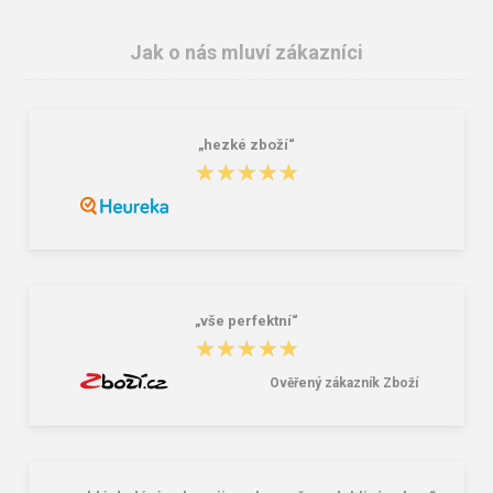
Jak o nás mluví zákazníci
„hezké zboží“
BEFADO 067D002 dámské
BEFADO 159D129 dámské pěnové
★★★★★
★★★★★
pantofle CLIP MummyMe růžové
pantofle barevné
354,00 Kč
252,00 Kč
„vše perfektní“
★★★★★
★★★★★
Ověřený zákazník Zboží