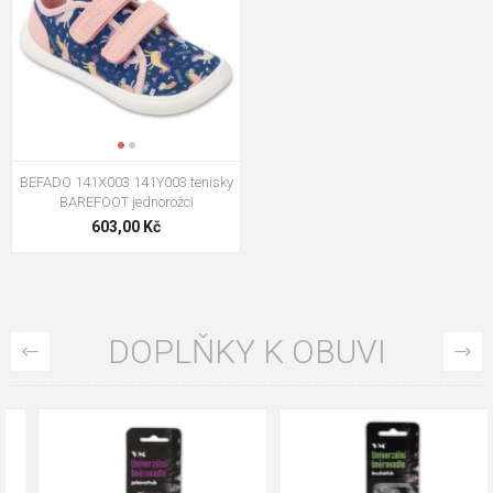
BEFADO 141X003 141Y003 tenisky
BAREFOOT jednorožci
603,00 Kč
DOPLŇKY K OBUVI