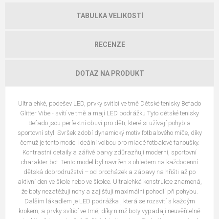
TABULKA VELIKOSTÍ
RECENZE
DOTAZ NA PRODUKT
Ultralehké, podešev LED, prvky svítící ve tmě Dětské tenisky Befado
Glitter Vibe - svítí ve tmě a mají LED podrážku Tyto dětské tenisky
Befado jsou perfektní obuví pro děti, které si užívají pohyb a
sportovní styl. Svršek zdobí dynamický motiv fotbalového míče, díky
čemuž je tento model ideální volbou pro mladé fotbalové fanoušky.
Kontrastní detaily a zářivé barvy zdůrazňují moderní, sportovní
charakter bot. Tento model byl navržen s ohledem na každodenní
dětská dobrodružství – od procházek a zábavy na hřišti až po
aktivní den ve škole nebo ve školce. Ultralehká konstrukce znamená,
že boty nezatěžují nohy a zajišťují maximální pohodlí při pohybu.
Dalším lákadlem je LED podrážka , která se rozsvítí s každým
krokem, a prvky svítící ve tmě, díky nimž boty vypadají neuvěřitelně