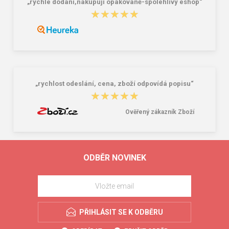
„rychlé dodání,nakupuji opakovaně-spolehlivý eshop“
★★★★★
★★★★★
„rychlost odeslání, cena, zboží odpovídá popisu“
★★★★★
★★★★★
Ověřený zákazník Zboží
ODBĚR NOVINEK
PŘIHLÁSIT SE K ODBĚRU