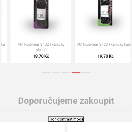
VM Footwear 3100 Tkaničky kulaté
VM Footwear 3000 Vkládací
anatomická stélka
19,70 Kč
105,00 Kč
Doporučujeme zakoupit
High-contrast mode