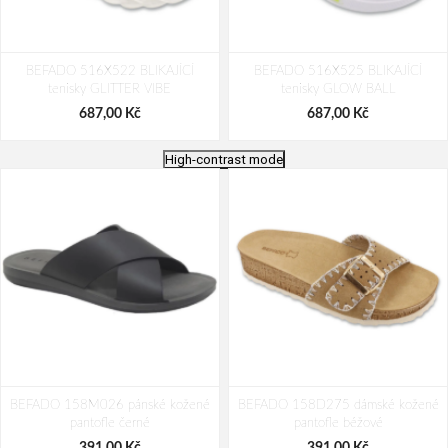
BEFADO 516X522 BLIKAJÍCÍ
BEFADO 516X525 BLIKAJÍCÍ
tenisky GLITTER VIBE
tenisky GLOW BALL
687,00 Kč
687,00 Kč
High-contrast mode
BEFADO 516X5 BLIKAJÍCÍ tenisky
BEFADO 516X523 BLIKAJÍCÍ
BEFADO 158M026 pánské kožené
GLOW BALL
BEFADO 158D275 dámské kožené
tenisky GLOW BALL
pantofle černé
pantofle béžové
687,00 Kč
687,00 Kč