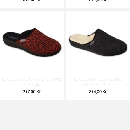
391,00 Kč
391,00 Kč
BEFADO 551D007 pantofle HOME
BEFADO 000M326 DrORTO
GO bordó
pantofle pánské černé
297,00 Kč
394,00 Kč