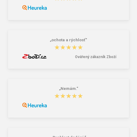
354,00 Kč
252,00 Kč
„ochota a rýchlosť“
★★★★★
★★★★★
Ověřený zákazník Zboží
„Nemám.“
★★★★★
★★★★★