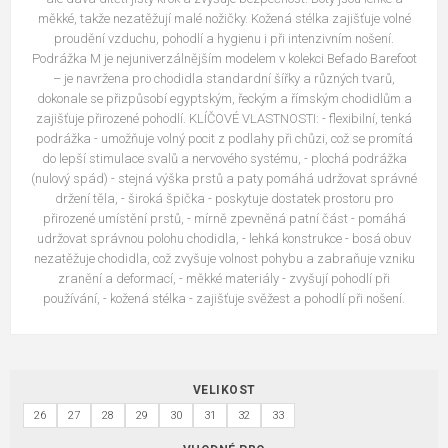
měkké, takže nezatěžují malé nožičky. Kožená stélka zajišťuje volné
proudění vzduchu, pohodlí a hygienu i při intenzivním nošení.
Podrážka M je nejuniverzálnějším modelem v kolekci Befado Barefoot
– je navržena pro chodidla standardní šířky a různých tvarů,
dokonale se přizpůsobí egyptským, řeckým a římským chodidlům a
zajišťuje přirozené pohodlí. KLÍČOVÉ VLASTNOSTI: - flexibilní, tenká
podrážka - umožňuje volný pocit z podlahy při chůzi, což se promítá
do lepší stimulace svalů a nervového systému, - plochá podrážka
(nulový spád) - stejná výška prstů a paty pomáhá udržovat správné
držení těla, - široká špička - poskytuje dostatek prostoru pro
přirozené umístění prstů, - mírně zpevněná patní část - pomáhá
udržovat správnou polohu chodidla, - lehká konstrukce - bosá obuv
nezatěžuje chodidla, což zvyšuje volnost pohybu a zabraňuje vzniku
zranění a deformací, - měkké materiály - zvyšují pohodlí při
používání, - kožená stélka - zajišťuje svěžest a pohodlí při nošení.
VELIKOST
26
27
28
29
30
31
32
33