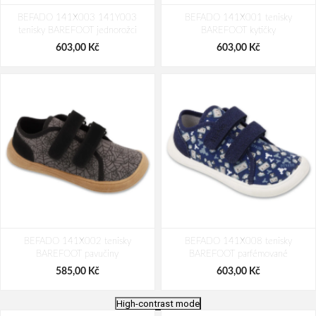
BEFADO 141X003 141Y003
BEFADO 141X001 tenisky
tenisky BAREFOOT jednorožci
BAREFOOT kytičky
603,00 Kč
603,00 Kč
BEFADO 141X002 tenisky
BEFADO 141X008 tenisky
BAREFOOT pavučiny
BAREFOOT parfémované
585,00 Kč
603,00 Kč
High-contrast mode