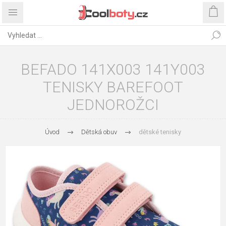
BEFADO 141X003 141Y003
TENISKY BAREFOOT
JEDNOROŽCI
Úvod
Dětská obuv
dětské tenisky