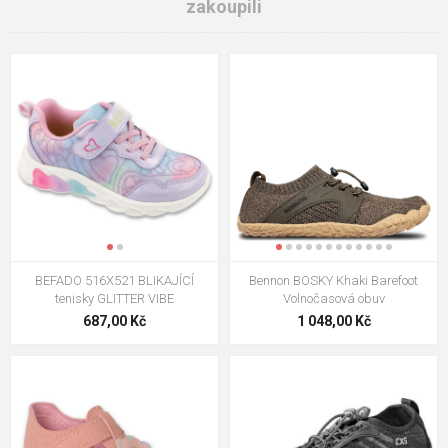
zakoupili
BEFADO 516X521 BLIKAJÍCÍ
Bennon BOSKY Khaki Barefoot
tenisky GLITTER VIBE
Volnočasová obuv
687,00 Kč
1 048,00 Kč