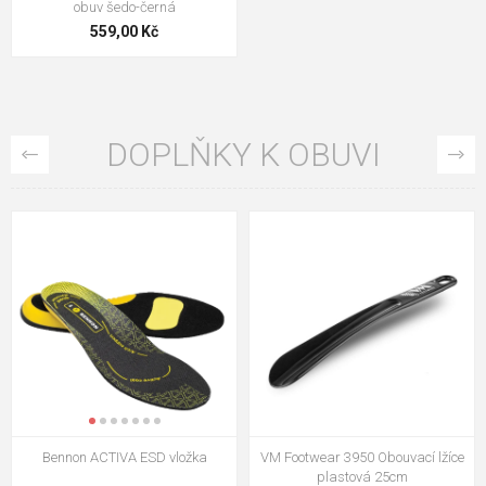
obuv šedo-černá
559,00 Kč
DOPLŇKY K OBUVI
VM Footwear 3009 Vkládací stélka
VM Footwear 3102 Tkaničky
ploché