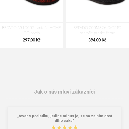
BEFADO 551D007 pantofle HOME
BEFADO 000M326 DrORTO
GO bordó
pantofle pánské černé
297,00 Kč
394,00 Kč
Jak o nás mluví zákazníci
„tovar v poriadku, jedine minus je, ze sa za nim dost
BEFADO 067D002 dámské
BEFADO 159D128 dámské pěnové
dlho caka“
pantofle CLIP MummyMe růžové
pantofle růžové
★★★★★
★★★★★