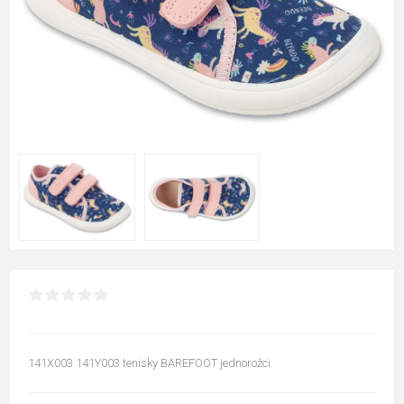
141X003 141Y003 tenisky BAREFOOT jednorožci