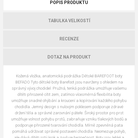
POPIS PRODUKTU
TABULKA VELIKOSTÍ
RECENZE
DOTAZ NA PRODUKT
Kožená vložka, anatomická podrážka Dětské BAREFOOT boty
BEFADO Tyto dětské boty Barefoot jsou navrženy s ohledem na
správný vývoj chodidel. Pružná, tenká podrážka umožňuje vašemu
dítěti přirozeně cítit zem, zatímco vícesměrná flexibilita boty
umožňuje snadné ohýbání a kroucení a kopírování každého pohybu
chodidla. Jemný design s nulovým poklesem podporuje zdravé
držení těla a správné zarovnání páteře. Široký prostor pro prst
umožňuje volnost pohybu prstů, zabraňuje vzniku tlakových bodů a
podporuje přirozené tvarování chodidla. Mírně zpevněná pata
pomáhá udržovat správné postavení chodidla. Neomezuje pohyb,
ale dává dítěti jistý krok a zvyšuje bezpečnost. Boty jsou lehké a