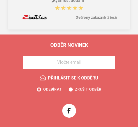
„Rychlost dodání “
★★★★★
★★★★★
Ověřený zákazník Zboží
ODBĚR NOVINEK
PŘIHLÁSIT SE K ODBĚRU
ODEBÍRAT
ZRUŠIT ODBĚR