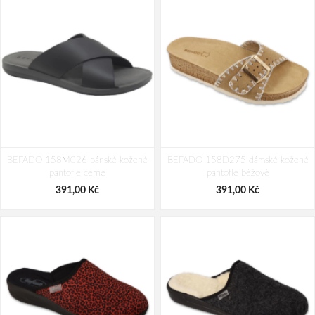
BEFADO 141X007 tenisky
BEFADO 004X021 tenisky
BEFADO 158M026 pánské kožené
BAREFOOT růžové
BEFADO 158D275 dámské kožené
BAREFOOT CASUAL modré
pantofle černé
pantofle béžové
603,00 Kč
687,00 Kč
391,00 Kč
391,00 Kč