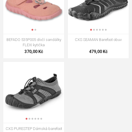
BEFADO 535P005 dívčí sandálky
CXS SEAMAN Barefoot obuv
FLEXI kytička
370,00 Kč
479,00 Kč
CXS PURESTEP Dámská barefoot