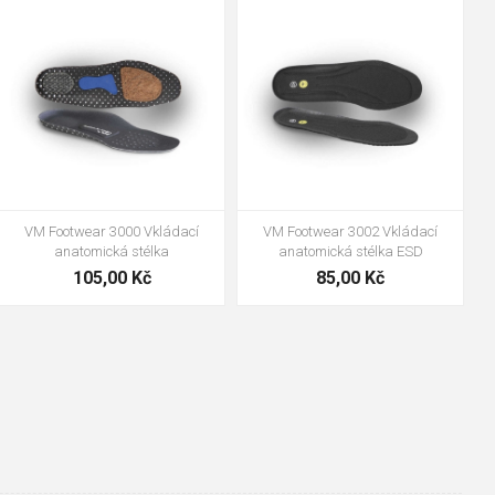
48
37
36
38
39
40
41
42
43
44
45
46
47
VM Footwear 3600 Impregnace
Bennon ABSORBA XTR ESD vložka
water stop
239,00 Kč
99,00 Kč