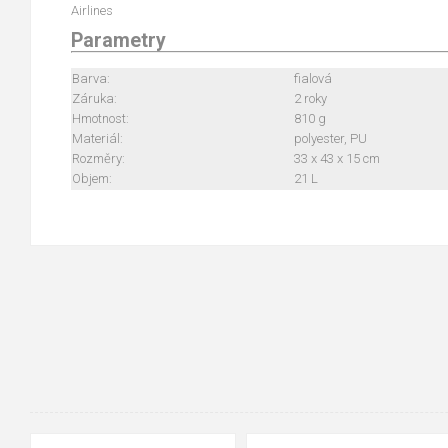
Airlines
Parametry
Barva:
fialová
Záruka:
2 roky
Hmotnost:
810 g
Materiál:
polyester, PU
Rozměry:
33 x 43 x 15 cm
Objem:
21 L