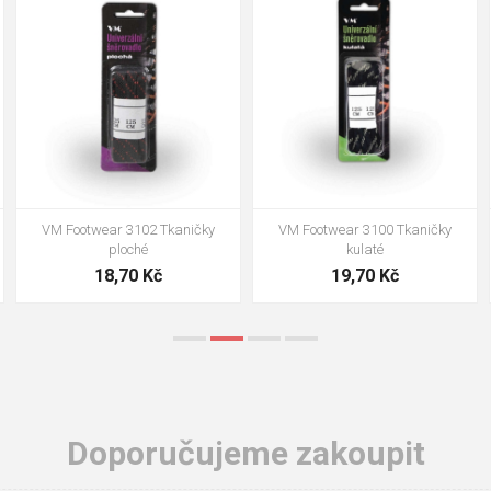
35
36
37
39
40
43
47
48
VM Footwear 3002 Vkládací
VM Footwear 3900 Čistící houba
anatomická stélka ESD
na obuv
85,00 Kč
39,00 Kč
Doporučujeme zakoupit