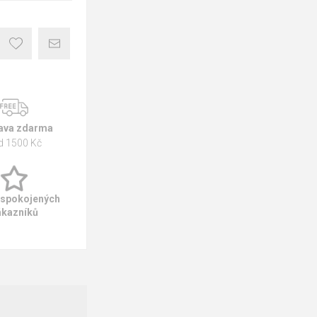
ava zdarma
d 1500 Kč
 spokojených
ákazníků