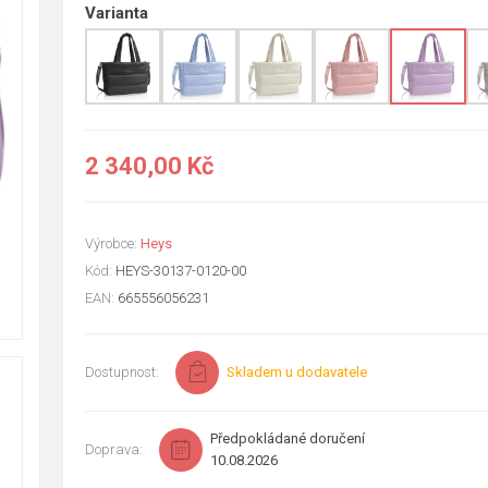
Varianta
2 340,00 Kč
Výrobce:
Heys
Kód:
HEYS-30137-0120-00
EAN:
665556056231
Dostupnost:
Skladem u dodavatele
Předpokládané doručení
Doprava:
10.08.2026