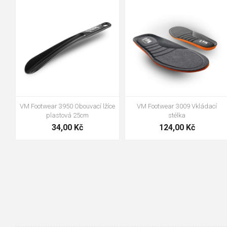
90cm
125cm
155cm
35
36
37
38
39
40
41
42
43
44
45
46
47
48
VM Footwear 3100 Tkaničky
VM Footwear 3000 Vkládací
kulaté
anatomická stélka
19,70 Kč
105,00 Kč