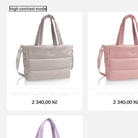
High-contrast mode
Heys Puffer Travel Tote Atmosphere 21 L
Heys Puffer Travel Tote
2 340,00 Kč
2 340,00 K