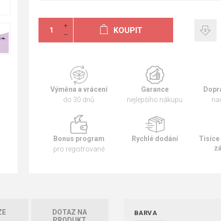
KOUPIT
Výměna a vrácení
Garance
Dopr
do 30 dnů
nejlepšího nákupu
na
Bonus program
Rychlé dodání
Tisíce
z
pro registrované
ZE
DOTAZ NA
BARVA
PRODUKT