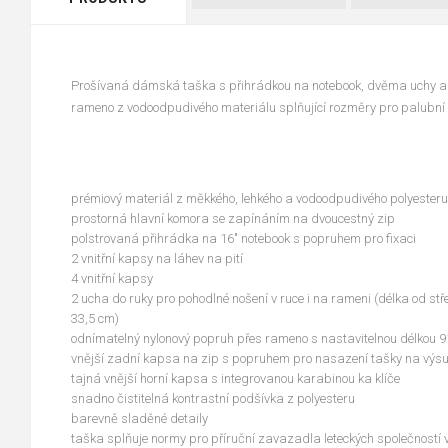
Prošívaná dámská taška s přihrádkou na notebook, dvěma uchy 
rameno z vodoodpudivého materiálu splňující rozměry pro palubn
prémiový materiál z měkkého, lehkého a vodoodpudivého polyesteru
prostorná hlavní komora se zapínáním na dvoucestný zip
polstrovaná přihrádka na 16" notebook s popruhem pro fixaci
2 vnitřní kapsy na láhev na pití
4 vnitřní kapsy
2 ucha do ruky pro pohodlné nošení v ruce i na rameni (délka od stř
33,5 cm)
odnímatelný nylonový popruh přes rameno s nastavitelnou délkou 
vnější zadní kapsa na zip s popruhem pro nasazení tašky na výsu
tajná vnější horní kapsa s integrovanou karabinou ka klíče
snadno čistitelná kontrastní podšívka z polyesteru
barevně sladěné detaily
taška splňuje normy pro příruční zavazadla leteckých společnost