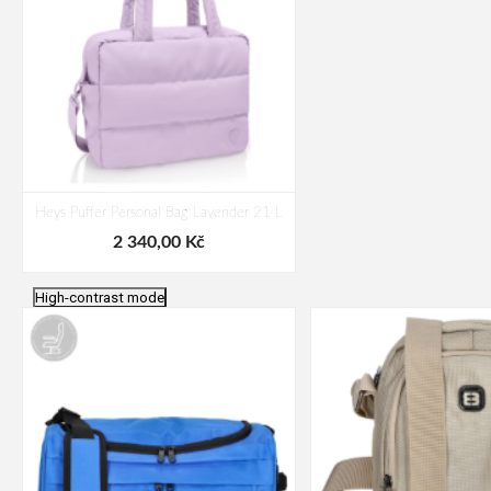
Heys Puffer Personal Bag Lavender 21 L
2 340,00 Kč
High-contrast mode