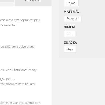
Fialová
MATERIÁL
Polyester
a odnímatelným popruhem přes
í zavazadla.
OBJEM
21 L
ZNAČKA
 se zátěrem z polyuretanu
Heys
edu ucha k horní části tašky:
91,5–151 cm
vné madlo cestovního kufru
í včetně Air Canada a American