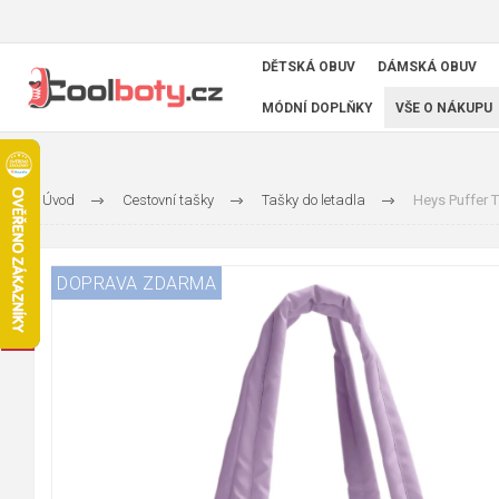
DĚTSKÁ OBUV
DÁMSKÁ OBUV
MÓDNÍ DOPLŇKY
VŠE O NÁKUPU
Úvod
Cestovní tašky
Tašky do letadla
Heys Puffer T
DOPRAVA ZDARMA