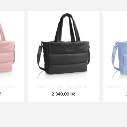
 Rose 21 L
Heys Puffer Travel Tote Black 21 L
Heys Puffer 
č
2 340,00 Kč