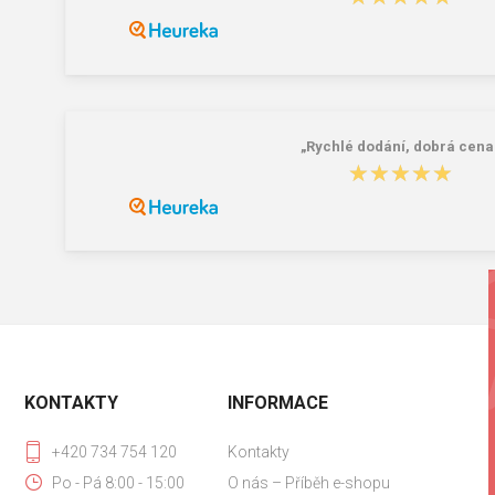
„Rychlé dodání, dobrá cena
★★★★★
★★★★★
KONTAKTY
INFORMACE
+420 734 754 120
Kontakty
Po - Pá 8:00 - 15:00
O nás – Příběh e-shopu