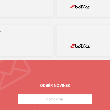
“
ODBĚR NOVINEK