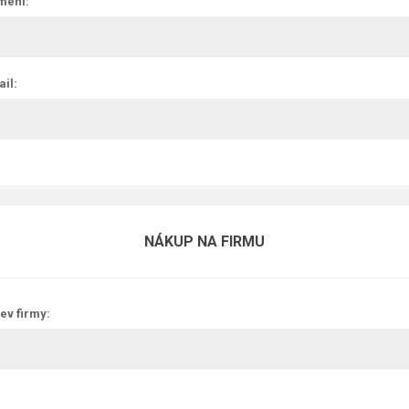
mení:
il:
NÁKUP NA FIRMU
ev firmy: