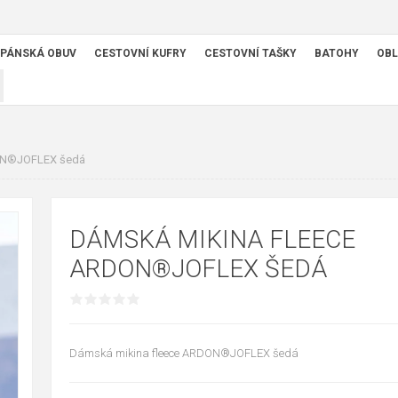
PÁNSKÁ OBUV
CESTOVNÍ KUFRY
CESTOVNÍ TAŠKY
BATOHY
OBL
ON®JOFLEX šedá
DÁMSKÁ MIKINA FLEECE
ARDON®JOFLEX ŠEDÁ
Dámská mikina fleece ARDON®JOFLEX šedá