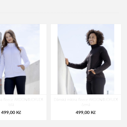
ina fleece ARDON®JOFLEX
Dámská mikina fleece ARDON®JOFLEX
bílá
černá
499,00 Kč
499,00 Kč