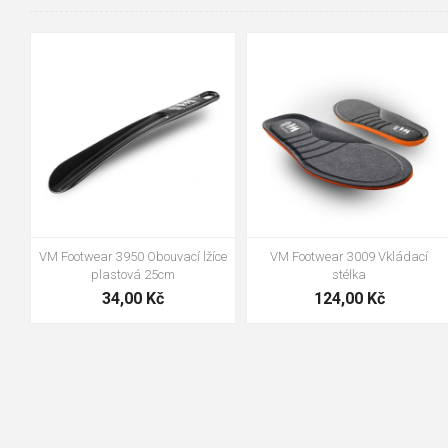
36-37
38-39
40-41
42-43
44-45
46-47
VM Footwear 3950 Obouvací lžíce
VM Footwear 3009 Vkládací
plastová 25cm
stélka
34,00 Kč
124,00 Kč