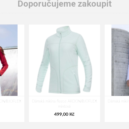
Doporučujeme zakoupit
RDON®JOFLEX
Dámská mikina fleece ARDON®JOFLEX
Dámská mik
mintová
499,00 Kč