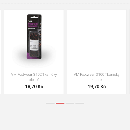
90cm
125cm
155cm
90cm
125cm
155cm
VM Footwear 3102 Tkaničky
VM Footwear 3100 Tkaničky
ploché
kulaté
18,70 Kč
19,70 Kč