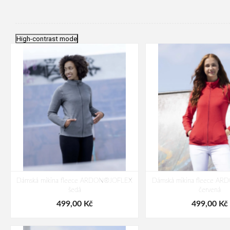
High-contrast mode
Dámská mikina fleece ARDON®JOFLEX
Dámská mikina fleece A
šedá
červená
499,00 Kč
499,00 Kč