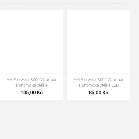
35
36
37
38
39
40
35
36
37
39
40
43
41
42
43
44
45
46
47
48
47
48
VM Footwear 3000 Vkládací
VM Footwear 3002 Vkládací
anatomická stélka
anatomická stélka ESD
105,00 Kč
85,00 Kč