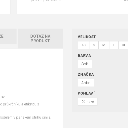
ZE
DOTAZ NA
VELIKOST
PRODUKT
XS
S
M
L
XL
BARVA
Šedá
ZNAČKA
Ardon
POHLAVÍ
tav
Dámské
o průkrčníku a etiketou s
odelem v pánském střihu činí z