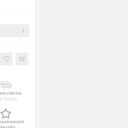
ava zdarma
d 1500 Kč
 spokojených
ákazníků