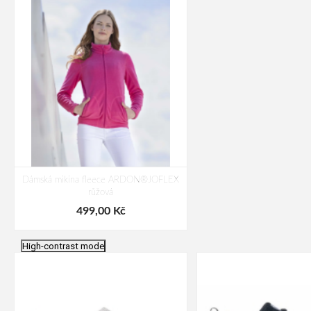
Dámská mikina fleece ARDON®JOFLEX
růžová
499,00 Kč
High-contrast mode