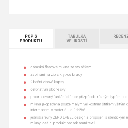
POPIS
TABULKA
RECEN
PRODUKTU
VELIKOSTÍ
dámská fleecová mikina se stojáčkem
zapínání na zip s krytkou brady
2 boční zipové kapsy
dekorativní ploché švy
propracovaný funkční střih se přizpůsobí různým typům pos
mikina je opatřena pouze malým velikostním štítkem všitým d
informacemi o materiálu a údržbě
jednobarevný ZERO LABEL design a propojení s identickým m
mikiny ideální produkt pro reklamní textil