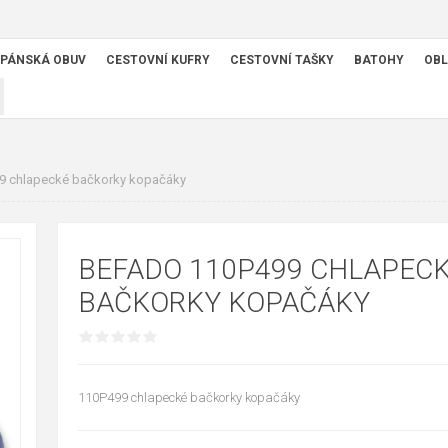
PÁNSKÁ OBUV
CESTOVNÍ KUFRY
CESTOVNÍ TAŠKY
BATOHY
OBL
 chlapecké bačkorky kopačáky
BEFADO 110P499 CHLAPEC
BAČKORKY KOPAČÁKY
110P499 chlapecké bačkorky kopačáky