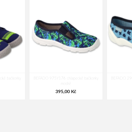
ké bačkorky
BEFADO 975Y176 chlapecké bačkorky
BEFADO 290
modré
395,00 Kč