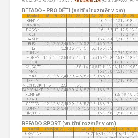
Befado Malé nožičky - velká věc,
ke stažení ZDE
(praktický rádce pro v
BEFADO - PRO DĚTI (vnitřní rozměr v cm)
Model
18
19
20
21
22
23
24
25
26
27
28
29
BENNY
16
16,6
17,2
17,9
18,5
1
BLANCA
16
16,6
17,2
17,9
18,5
1
BOOGY
16
16,5
17
17,5
18
1
CLIP
18,3
19
1
DANNY
16,4
17,1
17,7
18,3
19
1
FLEXI
12
12,6
13,4
13,9
14,6
15,3
16
16,6
17,3
FLY
13,2
13,8
14,5
15,1
15,7
16,3
16,9
FUNNY
17,7
18,5
19,2
1
HONEY
11,5
12
12,5
13,5
14,5
15
15,5
16,2
16,8
17,5
18,1
18,7
1
JOGI
16,5
17
17,5
18
1
KALOSZE
15,8
16
16,6
17,1
18
18,4
19,1
19,8
2
MAX
16,2
16,8
17,5
18,1
18,7
1
MAXI
12
12,6
13,4
13,9
14,6
15,3
16
16,6
17,3
MELLY
16
16,6
17,2
17,9
18,5
1
NIECHODKI
11,5
12,5
13,5
PAPI/SNAKE
12
12,6
13,4
13,9
14,6
15,3
16
16,6
17,3
RUNNER
18,5
19
19,5
SKATE
16,9
17,5
18,1
18,7
19,3
SPEEDY
12
12,6
13,4
13,9
14,6
15,3
16
16,6
17,3
SUNNY
12
12,6
13,4
14,4
15
15,3
16
16,6
17,3
17,9
18,5
19,1
1
TIM/FUN
16,2
16,8
17,5
18,1
18,7
1
BEFADO SPORT (vnitřní rozměr v cm)
Model
18
19
20
21
22
23
24
25
26
27
28
29
30
31
CREATIVE
16,2
16,8
17,2
17,7
18,7
19,2
20,