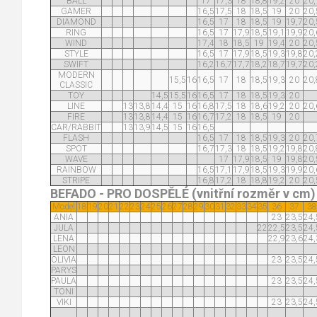
BALL
17
17,3
18
18,8
19,2
20
20,
GAMER
16,5
17,5
18
18,5
19
20
20,
DIAMOND
16,5
17
18
18,5
19
19,7
20,
RING
16,5
17
17,9
18,5
19,1
19,9
20,
WIND
17,4
18
18,5
19
19,4
20
20,
STYLE
16,5
17
17,9
18,5
19,3
19,8
20,
SWIFT
16,2
16,7
17,7
18,2
18,7
19,7
20,
MODERN
15,5
16
16,5
17
18
18,5
19,3
20
20,
CLASSIC
TOY
14,5
15,5
16
16,5
17
18
18,5
19,3
20
LINE
13
13,8
14,4
15
16
16,8
17,5
18
18,6
19,2
20
20,
FIRE
13
13,8
14,4
15
16
16,7
17,2
18
18,5
19
20
CAR/RABBIT
13
13,9
14,5
15
16
16,5
FLASH
16,5
17
18
18,5
19,3
20
20,
SPOT
16,7
17,3
18
18,5
19,2
19,8
20,
WAVE
17
17,9
18,5
19
19,8
20,
RAINBOW
16,5
17,1
17,9
18,5
19,3
19,9
20,
STRIPE
16,8
17,2
18
18,8
19,2
20
20,
BEFADO - PRO DOSPĚLÉ (vnitřní rozměr v cm)
Model
18
19
20
21
22
23
24
25
26
27
28
29
30
31
32
33
34
35
36
37
38
ANIA
23
23,5
24,
JULA
22
22,5
23,5
24,
LENA
22,9
23,6
24,
LEON
OLIVIA
23
23,5
24,
PARYS
PAULA
23
23,5
24,
TONI
VIKI
23
23,5
24,