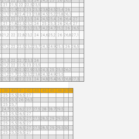
7
21,5
22
22,6
23,5
24
24,5
25
26
26,5
5
21
21,5
22
22,5
23,5
5
21,1
21,9
22,5
23
23,3
23,8
24,5
25,4
26
6
21,1
21,8
22,4
23
23,8
24,5
25,2
25,8
26,3
5
21,5
22
23
23,5
24
24,5
25,4
26
26,4
27
2
21
21,8
22,5
23,2
24
25
25,3
26
26,4
27
2
21,2
21,7
22,7
23,2
23,7
24,2
24,7
25,2
26
26,5
8
21,2
22
22,8
23,2
24
24,6
25,2
26
26,8
27,1
6
21,2
22
22,5
23,2
23,7
24,3
24,9
25,3
26
26,5
7
21,3
22
22,7
23,3
24
8
21,2
22
22,5
23
23,5
5
21,2
21,8
22,3
22,9
23,5
24,3
25
25,5
26,2
6
21,2
21,7
22,5
23,2
23,8
24,3
24,9
25,5
5
21,1
21,6
22,2
23
24
24,8
25,4
26,1
26,8
27,3
39
40
41
42
43
44
45
46
47
48
5
25
25,5
26,5
27
5
25
25,5
26
26,5
3
25
25,7
24,7
25,5
26,2
27
27,5
28
28,7
29,5
5
25
25,5
26,5
27
25
25,5
26,5
27
27,5
28,5
29
29,5
30
5
25
25,5
26,5
27
25
25,5
26,5
27
27,5
28,5
29
29,5
30
5
25
25,5
26,5
27