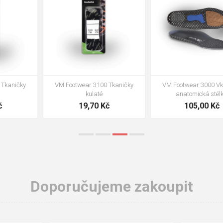
VM Footwear 3002 Vkládací
VM Footwear 3900 Čistící houba
anatomická stélka ESD
na obuv
85,00 Kč
39,00 Kč
Doporučujeme zakoupit