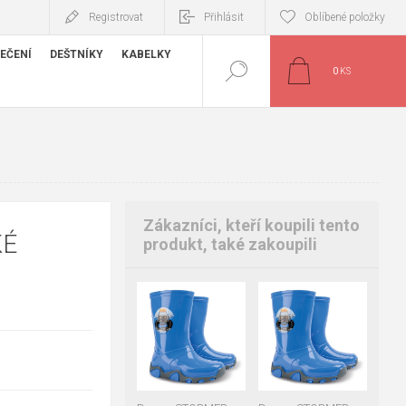
Registrovat
Přihlásit
Oblíbené položky
EČENÍ
DEŠTNÍKY
KABELKY
0
KS
Zákazníci, kteří koupili tento
KÉ
produkt, také zakoupili
20-21
22-23
28-29
30-31
24-25
26-27
32-33
34-35