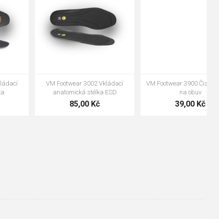
47
VM Footwear 3600 Impregnace
Bennon ABSORBA XTR ESD vložka
water stop
239,00 Kč
99,00 Kč