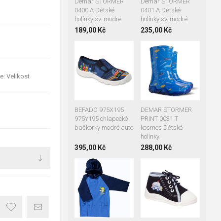
Demar STORMER
Demar STORMER
0400 A Dětské
0401 A Dětské
holínky sv. modré
holínky sv. modré
189,00 Kč
235,00 Kč
34
36
25
+1
28
29
28-29
30-31
e: Velikost
32-33
34-35
BEFADO 975X195
DEMAR STORMER
975Y195 chlapecké
PRINT 0031 T
bačkorky modré auto
kosmos Dětské
holínky
395,00 Kč
288,00 Kč
zelená
červená
19
20
21
ružová
22
23
24
25
90
100
110
120
130