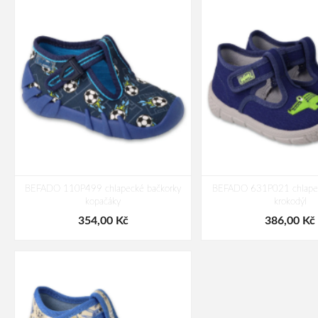
BEFADO 110P499 chlapecké bačkorky
BEFADO 631P021 chlapec
kopačáky
krokodýl
354,00 Kč
386,00 Kč