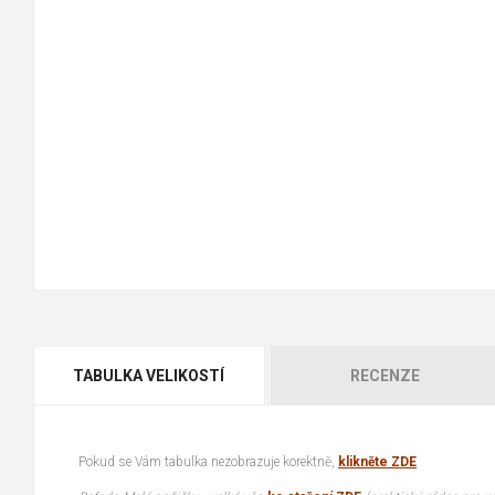
TABULKA VELIKOSTÍ
RECENZE
Pokud se Vám tabulka nezobrazuje korektně,
klikněte ZDE