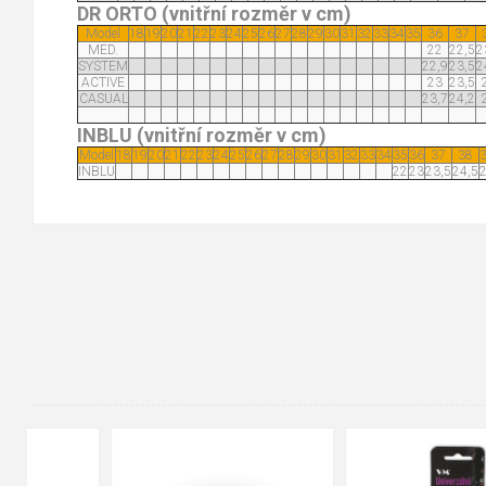
DR ORTO (vnitřní rozměr v cm)
Model
18
19
20
21
22
23
24
25
26
27
28
29
30
31
32
33
34
35
36
37
MED.
22
22,5
2
SYSTEM
22,9
23,5
2
ACTIVE
23
23,5
CASUAL
23,7
24,2
INBLU (vnitřní rozměr v cm)
Model
18
19
20
21
22
23
24
25
26
27
28
29
30
31
32
33
34
35
36
37
38
INBLU
22
23
23,5
24,5
90cm
125cm
155cm
35
36
37
38
39
40
41
42
43
44
45
46