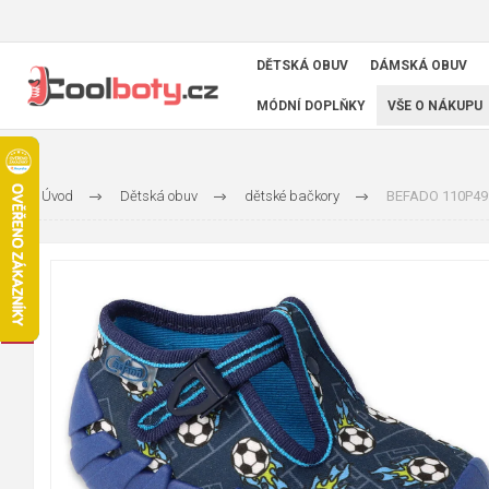
DĚTSKÁ OBUV
DÁMSKÁ OBUV
MÓDNÍ DOPLŇKY
VŠE O NÁKUPU
Úvod
Dětská obuv
dětské bačkory
BEFADO 110P499