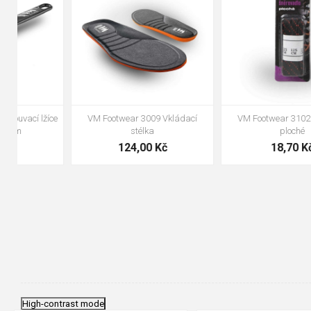
47
48
VM Footwear 3100 Tkaničky
VM Footwear 3000 Vkládací
kulaté
anatomická stélka
19,70 Kč
105,00 Kč
High-contrast mode