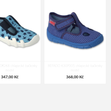
X268 chlapecké bačkorky
BEFADO 630P005 chlapecké bačkorky
modré
modré
347,00 Kč
368,00 Kč