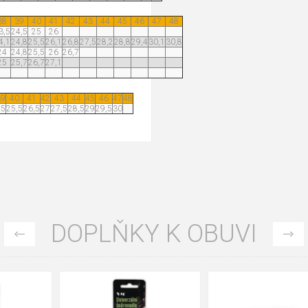
38
39
40
41
42
43
44
45
46
47
48
3,5
24,5
25
26
4,1
24,8
25,5
26,1
26,8
27,5
28,2
28,8
29,4
30,1
30,8
24
24,8
25,5
26
26,7
25
25,7
26,7
27,1
39
40
41
42
43
44
45
46
47
48
25
25,5
26,5
27
27,5
28,5
29
29,5
30
DOPLŇKY K OBUVI
35
36
37
39
40
43
47
48