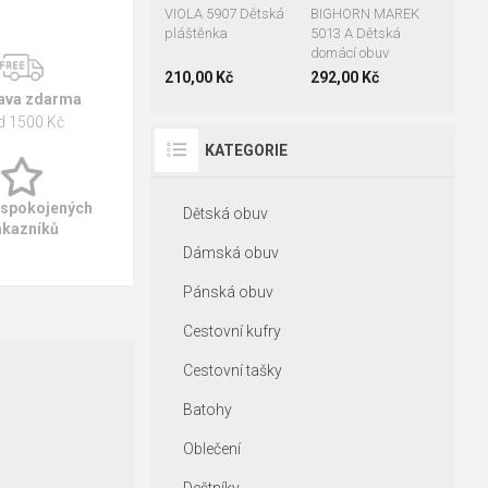
VIOLA 5907 Dětská
BIGHORN MAREK
pláštěnka
5013 A Dětská
domácí obuv
210,00 Kč
292,00 Kč
ava zdarma
d 1500 Kč
KATEGORIE
 spokojených
Dětská obuv
ákazníků
Dámská obuv
Pánská obuv
Cestovní kufry
Cestovní tašky
Batohy
Oblečení