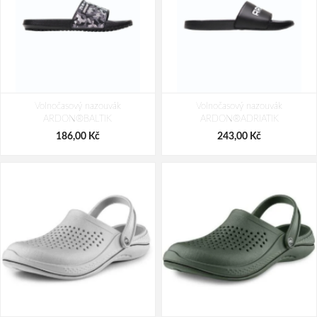
Bennon CLIFTON Green Sandal
Bennon AMIGO O1 Sandal
Volnočasový nazouvák
Volnočasový nazouvák
929,00 Kč
1 599,00 Kč
ARDON®BALTIK
ARDON®ADRIATIK
186,00 Kč
243,00 Kč