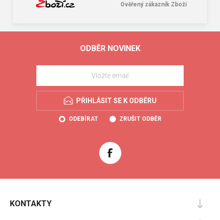
Ověřený zákazník Zboží
ODBĚR NOVINEK
PŘIHLÁSIT SE K ODBĚRU
ODEBÍRAT
ZRUŠIT ODBĚR
KONTAKTY