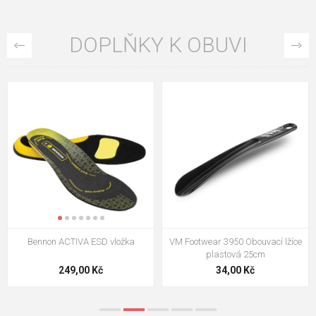
DOPLŇKY K OBUVI
VM Footwear 3009 Vkládací stélka
VM Footwear 3102 Tkaničky
ploché
124,00 Kč
18,70 Kč