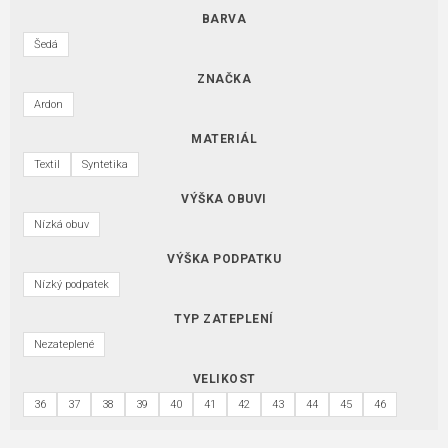
BARVA
Šedá
ZNAČKA
Ardon
MATERIÁL
Textil
Syntetika
VÝŠKA OBUVI
Nízká obuv
VÝŠKA PODPATKU
Nízký podpatek
TYP ZATEPLENÍ
Nezateplené
VELIKOST
36
37
38
39
40
41
42
43
44
45
46