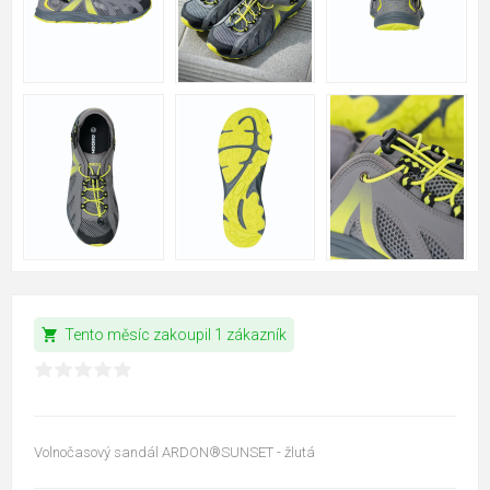
shopping_cart
Tento měsíc zakoupil 1 zákazník
Volnočasový sandál ARDON®SUNSET - žlutá