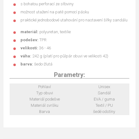
s bohatou perforací ze síťoviny
možnost utažení na patě pomocí pásku
praktické jednobodové utahování pro nastavení šířky sandálu
materiál:
polyuretan, textilie
podešev:
TPR
velikosti:
36 - 46
váha:
242 g (platí pro půlpár obuvi ve velikosti 42)
barva:
šedo-žlutá
Parametry:
Pohlaví
Unisex
Typ obuvi
Sandál
Materiál podešve
EVA / guma
Materiál svršku
Textil / PU
Barva
šedé odstíny