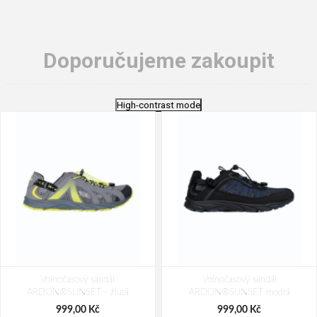
Doporučujeme zakoupit
High-contrast mode
Volnočasový sandál
Volnočasový sandál
ARDON®SUNSET - žlutá
ARDON®SUNSET modrá
999,00 Kč
999,00 Kč