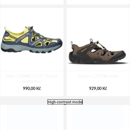
Ardon STRAND G3227 Trekové
Bennon CLIFTON Sandal
sandály žluté
990,00 Kč
929,00 Kč
High-contrast mode