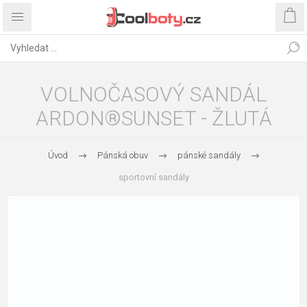
VOLNOČASOVÝ SANDÁL
ARDON®SUNSET - ŽLUTÁ
Úvod
Pánská obuv
pánské sandály
sportovní sandály