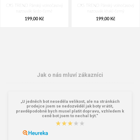
CXS TREND Pánský volnočasový
CXS TREND Pánský volnočasový
nazouvák šedo-černé
nazouvák khaki-černý
199,00 Kč
199,00 Kč
Jak o nás mluví zákazníci
„U jedněch bot neseděla velikost, ale na stránkách
BEFADO 159M134 pánské pěnové
BEFADO 159M133 pánské pěnové
prodejce jsem se nedozvěděl jak boty vrátit,
pantofle INBLU modré
pantofle INBLU khaki
pravděpodobně bych musel platit dopravu, vzhledem k
ceně bot jsem to nechal být.“
210,00 Kč
210,00 Kč
★★★★★
★★★★★