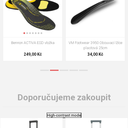
VM Footwear 3009 Vkládací stélka
VM Footwear 3102 Tkaničky
ploché
124,00 Kč
18,70 Kč
Doporučujeme zakoupit
High-contrast mode