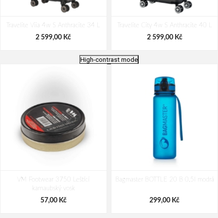
Travelite Viia 4w S Anthracite 34 L
Travelite City 4w S Anthracite 40 L
2 599,00 Kč
2 599,00 Kč
High-contrast mode
Travelite Viia 2w S Anthracite 37/41
Travelite Dynamiic S exp Anthracite
VM Footwear 3750 Leštící
L
Bagmaster BOTTLE 20 B 0,5l modrá
43/48 L
karnaubský vosk
2 599,00 Kč
2 599,00 Kč
57,00 Kč
299,00 Kč