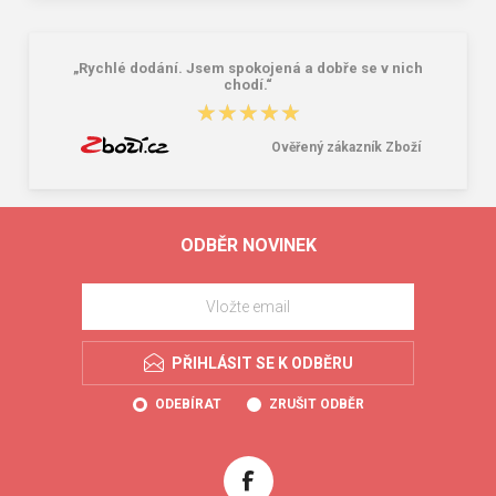
„Rychlé dodání. Jsem spokojená a dobře se v nich
chodí.“
★★★★★
★★★★★
Ověřený zákazník Zboží
ODBĚR NOVINEK
PŘIHLÁSIT SE K ODBĚRU
ODEBÍRAT
ZRUŠIT ODBĚR