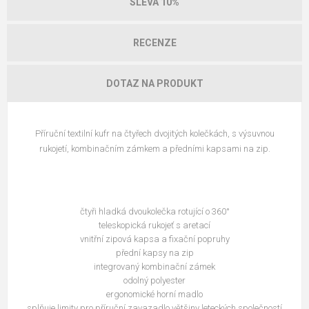
SLEVA 10%
RECENZE
DOTAZ NA PRODUKT
Příruční textilní kufr na čtyřech dvojitých kolečkách, s výsuvnou
rukojetí, kombinačním zámkem a předními kapsami na zip.
čtyři hladká dvoukolečka rotující o 360°
teleskopická rukojeť s aretací
vnitřní zipová kapsa a fixační popruhy
přední kapsy na zip
integrovaný kombinační zámek
odolný polyester
ergonomické horní madlo
splňuje limity pro příruční zavazadlo většiny leteckých společností