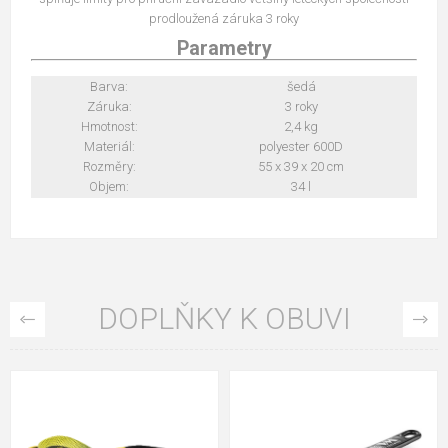
prodloužená záruka 3 roky
Parametry
Barva:
šedá
Záruka:
3 roky
Hmotnost:
2,4 kg
Materiál:
polyester 600D
Rozměry:
55 x 39 x 20 cm
Objem:
34 l
DOPLŇKY K OBUVI