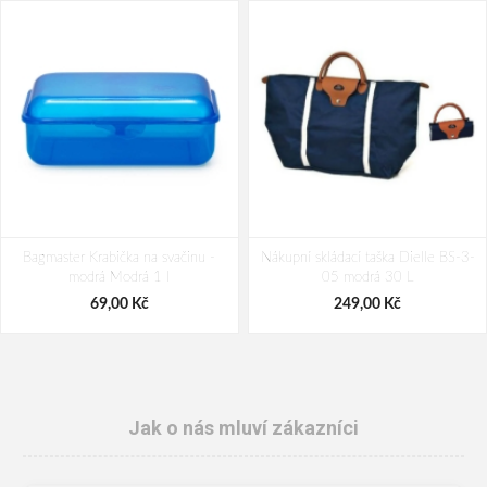
Bagmaster Krabička na svačinu -
Nákupní skládací taška Dielle BS-3-
modrá Modrá 1 l
05 modrá 30 L
69,00 Kč
249,00 Kč
Jak o nás mluví zákazníci