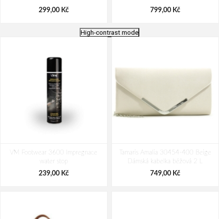
299,00 Kč
799,00 Kč
High-contrast mode
Bagmaster Krabička na svačinu -
Travelite Pacific L Yellow 100 L
VM Footwear 3600 Impregnace
modrá Modrá 1 l
Tamaris Amalia 30454-400 Beige
water stop
Dámská kabelka béžová 2 L
69,00 Kč
1 799,00 Kč
239,00 Kč
749,00 Kč