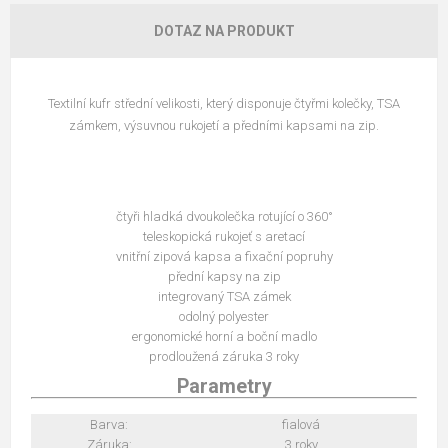
DOTAZ NA PRODUKT
Textilní kufr střední velikosti, který disponuje čtyřmi kolečky, TSA
zámkem, výsuvnou rukojetí a předními kapsami na zip.
čtyři hladká dvoukolečka rotující o 360°
teleskopická rukojeť s aretací
vnitřní zipová kapsa a fixační popruhy
přední kapsy na zip
integrovaný TSA zámek
odolný polyester
ergonomické horní a boční madlo
prodloužená záruka 3 roky
Parametry
Barva:
fialová
Záruka:
3 roky