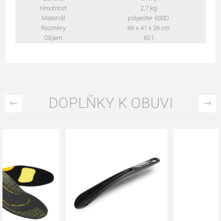
Hmotnost:
2,7 kg
Materiál:
polyester 600D
Rozměry:
66 x 41 x 26 cm
Objem:
60 l
DOPLŇKY K OBUVI