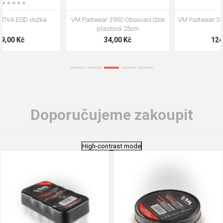
VM Footwear 3009 Vkládací stélka
VM Footwear 3102 Tkaničky
ploché
124,00 Kč
18,70 Kč
Doporučujeme zakoupit
High-contrast mode