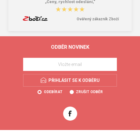
„Ceny, rychlost odeslání,“
★★★★★
★★★★★
Ověřený zákazník Zboží
ODBĚR NOVINEK
PŘIHLÁSIT SE K ODBĚRU
ODEBÍRAT
ZRUŠIT ODBĚR