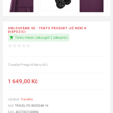
OMLOUVÁME SE - TENTO PRODUKT JIŽ NENÍ K
DISPOZICI
shopping_cart
Tento měsíc zakoupili 2 zákazníci
Travelite Priego M Berry 60 L
1 649,00 Kč
Výrobce:
Travelite
Kód:
TRAVELITE-8000348-16
EAN:
4027002103894