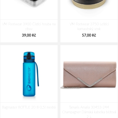
VM Footwear 3900 Čistící houba na
VM Footwear 3750 Leštící
obuv
karnaubský vosk
39,00 Kč
57,00 Kč
Bagmaster BOTTLE 20 B 0,5l modrá
Tamaris Amalia 30453-244
Champagner Dámská kabelka béžová
2 L