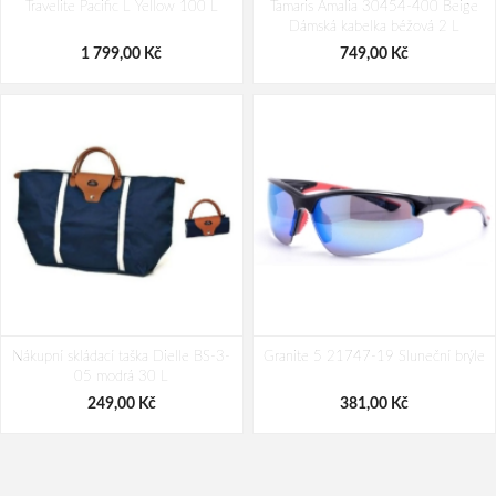
Travelite Pacific L Yellow 100 L
modrá Modrá 1 l
Tamaris Amalia 30454-400 Beige
water stop
Dámská kabelka béžová 2 L
69,00 Kč
239,00 Kč
1 799,00 Kč
749,00 Kč
Nákupní skládací taška Dielle BS-3-
Granite 5 21747-19 Sluneční brýle
05 modrá 30 L
249,00 Kč
381,00 Kč