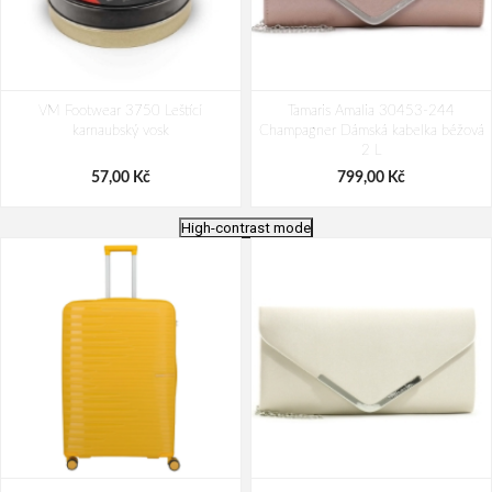
VM Footwear 3750 Leštící
Tamaris Amalia 30453-244
karnaubský vosk
Champagner Dámská kabelka béžová
2 L
57,00 Kč
799,00 Kč
High-contrast mode
Bagmaster Krabička na svačinu -
VM Footwear 3600 Impregnace