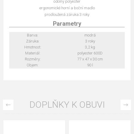
odolný polyester
ergonomické horní a boční madlo
prodloužená záruka 3 roky
Parametry
Barva:
modrá
Záruka:
3 roky
Hmotnost:
3,2 kg
Materiál:
polyester 600D
Rozměry:
77 x 47 x 30 cm
Objem:
90 l
DOPLŇKY K OBUVI