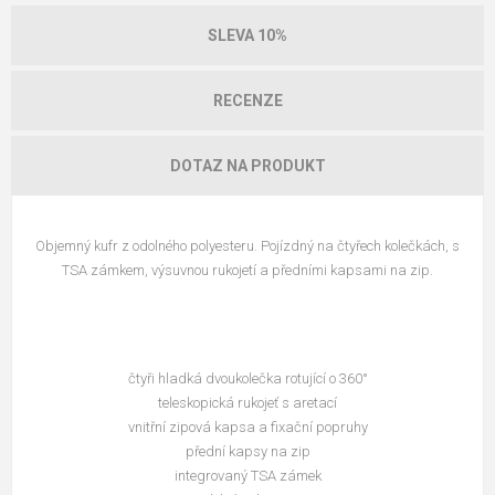
SLEVA 10%
RECENZE
DOTAZ NA PRODUKT
Objemný kufr z odolného polyesteru. Pojízdný na čtyřech kolečkách, s
TSA zámkem, výsuvnou rukojetí a předními kapsami na zip.
čtyři hladká dvoukolečka rotující o 360°
teleskopická rukojeť s aretací
vnitřní zipová kapsa a fixační popruhy
přední kapsy na zip
integrovaný TSA zámek