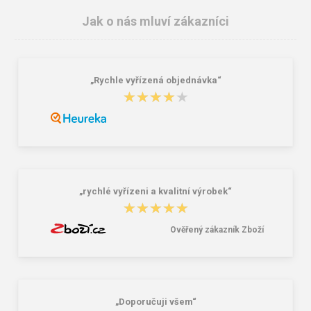
Jak o nás mluví zákazníci
„Rychle vyřízená objednávka“
★★★★★
★★★★★
VM Footwear 3105 Univerzální
Bagmaster SÁČEK PRIM 22 A školní
elastické tkaničky se zdrhovadlem
na přezůvky / tělocvik - medvídek
Růžová 1.2 l
29,00 Kč
59,00 Kč
„rychlé vyřízeni a kvalitní výrobek“
★★★★★
★★★★★
Ověřený zákazník Zboží
„Doporučuji všem“