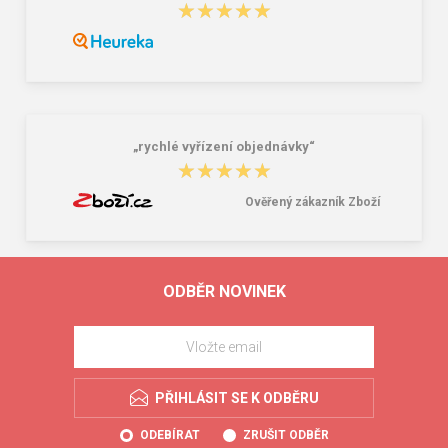
★★★★★
★★★★★
„rychlé vyřízení objednávky“
★★★★★
★★★★★
Ověřený zákazník Zboží
ODBĚR NOVINEK
PŘIHLÁSIT SE K ODBĚRU
ODEBÍRAT
ZRUŠIT ODBĚR