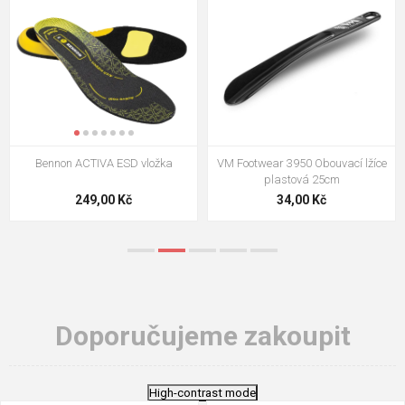
Bennon ACTIVA ESD vložka
VM Footwear 3950 Obouvací lžíce
plastová 25cm
249,00 Kč
34,00 Kč
Doporučujeme zakoupit
High-contrast mode