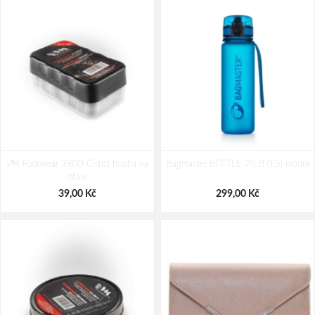
VM Footwear 3900 Čistící houba na
Bagmaster BOTTLE 20 B 0,5l modrá
obuv
39,00 Kč
299,00 Kč