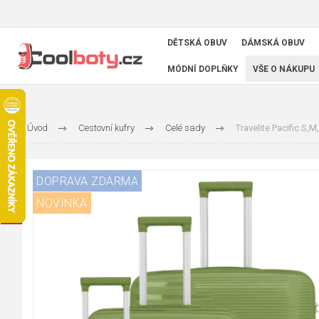
DĚTSKÁ OBUV
DÁMSKÁ OBUV
MÓDNÍ DOPLŇKY
VŠE O NÁKUPU
Úvod
Cestovní kufry
Celé sady
Travelite Pacific S,M,L
DOPRAVA ZDARMA
NOVINKA