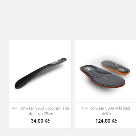
36-37
38-39
40-41
42-43
44-45
46-47
VM Footwear 3950 Obouvací lžíce
VM Footwear 3009 Vkládací
plastová 25cm
stélka
34,00 Kč
124,00 Kč