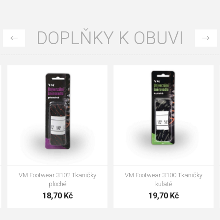
DOPLŇKY K OBUVI
90cm
125cm
155cm
90cm
125cm
155cm
VM Footwear 3102 Tkaničky
VM Footwear 3100 Tkaničky
ploché
kulaté
18,70 Kč
19,70 Kč