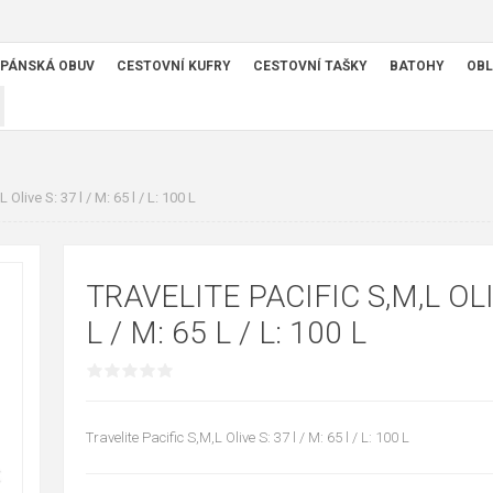
PÁNSKÁ OBUV
CESTOVNÍ KUFRY
CESTOVNÍ TAŠKY
BATOHY
OBL
 Olive S: 37 l / M: 65 l / L: 100 L
TRAVELITE PACIFIC S,M,L OLI
L / M: 65 L / L: 100 L
Travelite Pacific S,M,L Olive S: 37 l / M: 65 l / L: 100 L