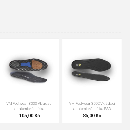
35
36
37
38
39
40
35
36
37
39
40
43
41
42
43
44
45
46
47
48
47
48
VM Footwear 3000 Vkládací
VM Footwear 3002 Vkládací
anatomická stélka
anatomická stélka ESD
105,00 Kč
85,00 Kč