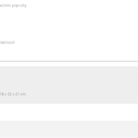
ixačními popruhy
olečností
 78 x 53 x 31 cm