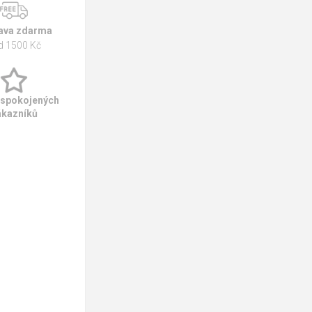
ava zdarma
d 1500 Kč
 spokojených
ákazníků