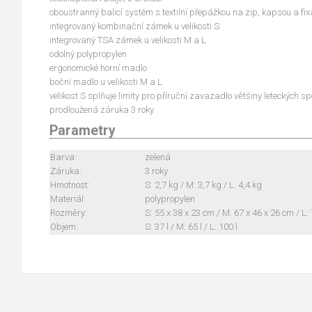
oboustranný balicí systém s textilní přepážkou na zip, kapsou a f
integrovaný kombinační zámek u velikosti S
integrovaný TSA zámek u velikosti M a L
odolný polypropylen
ergonomické horní madlo
boční madlo u velikosti M a L
velikost S splňuje limity pro příruční zavazadlo většiny leteckých sp
prodloužená záruka 3 roky
Parametry
Barva:
zelená
Záruka:
3 roky
Hmotnost:
S: 2,7 kg / M: 3,7 kg / L: 4,4 kg
Materiál:
polypropylen
Rozměry:
S: 55 x 38 x 23 cm / M: 67 x 46 x 26 cm / L:
Objem:
S: 37 l / M: 65 l / L: 100 l