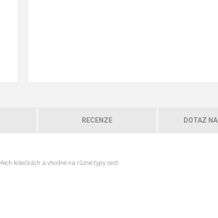
RECENZE
DOTAZ NA
tyřech kolečkách a vhodné na různé typy cest.