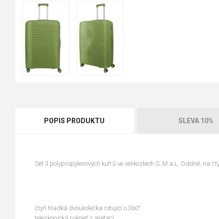
POPIS PRODUKTU
SLEVA 10%
Set 3 polypropylenových kufrů ve velikostech S, M a L. Odolné, na č
čtyři hladká dvoukolečka rotující o 360°
teleskopická rukojeť s aretací