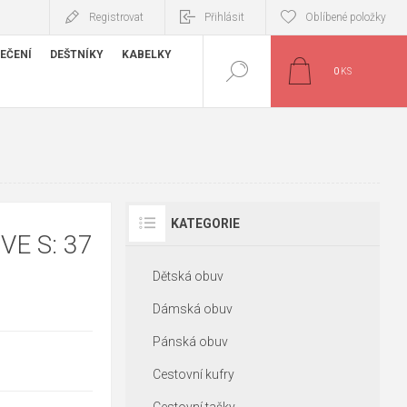
Registrovat
Přihlásit
Oblíbené položky
EČENÍ
DEŠTNÍKY
KABELKY
0
KS
KATEGORIE
VE S: 37
Dětská obuv
Dámská obuv
Pánská obuv
Cestovní kufry