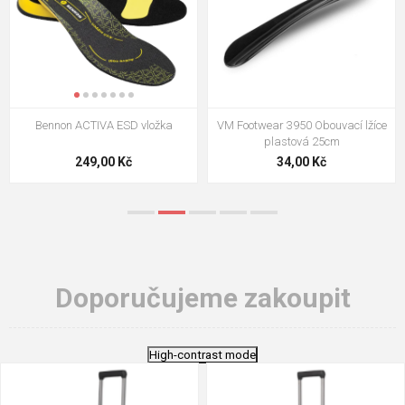
VM Footwear 3009 Vkládací stélka
VM Footwear 3102 Tkaničky
ploché
124,00 Kč
18,70 Kč
Doporučujeme zakoupit
High-contrast mode