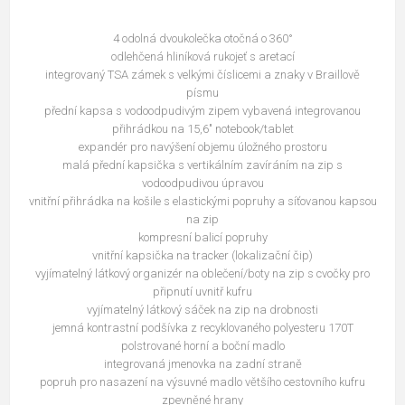
4 odolná dvoukolečka otočná o 360°
odlehčená hliníková rukojeť s aretací
integrovaný TSA zámek s velkými číslicemi a znaky v Braillově
písmu
přední kapsa s vodoodpudivým zipem vybavená integrovanou
přihrádkou na 15,6" notebook/tablet
expandér pro navýšení objemu úložného prostoru
malá přední kapsička s vertikálním zavíráním na zip s
vodoodpudivou úpravou
vnitřní přihrádka na košile s elastickými popruhy a síťovanou kapsou
na zip
kompresní balicí popruhy
vnitřní kapsička na tracker (lokalizační čip)
vyjímatelný látkový organizér na oblečení/boty na zip s cvočky pro
připnutí uvnitř kufru
vyjímatelný látkový sáček na zip na drobnosti
jemná kontrastní podšívka z recyklovaného polyesteru 170T
polstrované horní a boční madlo
integrovaná jmenovka na zadní straně
popruh pro nasazení na výsuvné madlo většího cestovního kufru
zpevněné hrany