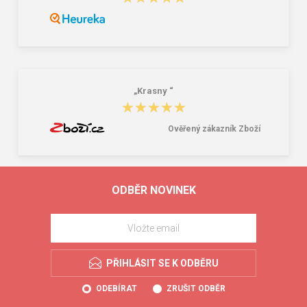
„Krasny “
★★★★★
★★★★★
Ověřený zákazník Zboží
ODBĚR NOVINEK
PŘIHLÁSIT SE K ODBĚRU
ODEBÍRAT
ZRUŠIT ODBĚR