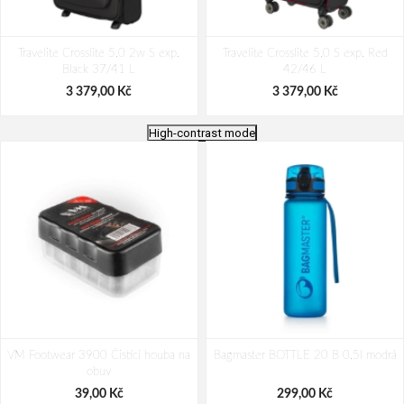
Travelite Crosslite 5.0 2w S exp.
Travelite Crosslite 5.0 S exp. Red
Black 37/41 L
42/46 L
3 379,00 Kč
3 379,00 Kč
High-contrast mode
Travelite Crosslite 5.0 S exp. Black
Travelite Crosslite 5.0 S Black 37 L
VM Footwear 3900 Čistící houba na
42/46 L
Bagmaster BOTTLE 20 B 0,5l modrá
obuv
3 379,00 Kč
3 379,00 Kč
39,00 Kč
299,00 Kč