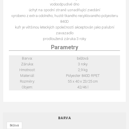
vodoodpudivé dno
úchyt na spodní straně usnadňující zvedání
vyrobeno z extra odolného, hustě tkaného recyklovaného polyesteru
840D
kufr je většinou leteckých společností akceptován jako palubní
zavazadlo
prodloužená záruka 3 roky
Parametry
Barva:
béžová
Záruka:
3 roky
Hmotnost:
2,9 kg
Materiál:
Polyester 840D RPET
Rozměry:
55 x 40 x 23/25 cm
Objem:
42/46 l
BARVA
Béžová