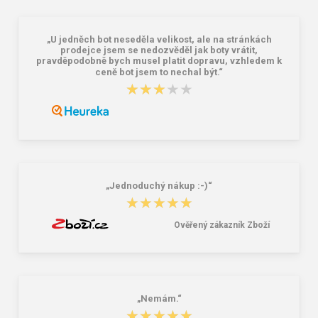
„U jedněch bot neseděla velikost, ale na stránkách
prodejce jsem se nedozvěděl jak boty vrátit,
pravděpodobně bych musel platit dopravu, vzhledem k
ceně bot jsem to nechal být.“
★★★★★
★★★★★
Granite 5 21747-19 Sluneční brýle
Bagmaster SÁČEK PRIM 22 A školní
na přezůvky / tělocvik - medvídek
Růžová 1.2 l
381,00 Kč
59,00 Kč
„Jednoduchý nákup :-)“
★★★★★
★★★★★
Ověřený zákazník Zboží
„Nemám.“
★★★★★
★★★★★