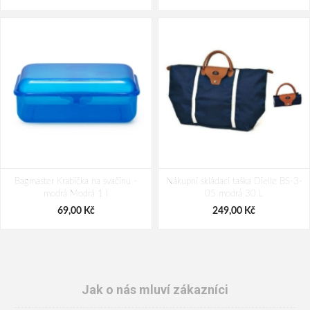
Bagmaster Krabička na svačinu -
Nákupní skládací taška Dielle BS-3-
modrá Modrá 1 l
05 modrá 30 L
69,00 Kč
249,00 Kč
Jak o nás mluví zákazníci