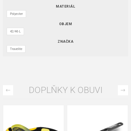
MATERIÁL
Polyester
OBJEM
42/46 L
ZNAČKA
Travelite
DOPLŇKY K OBUVI