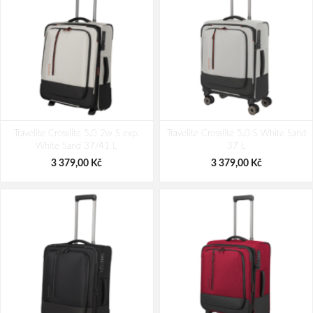
Travelite Crosslite 5.0 2w S exp.
Travelite Crosslite 5.0 S White Sand
White Sand 37/41 L
37 L
3 379,00 Kč
3 379,00 Kč