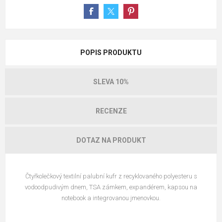
POPIS PRODUKTU
SLEVA 10%
RECENZE
DOTAZ NA PRODUKT
Čtyřkolečkový textilní palubní kufr z recyklovaného polyesteru s
vodoodpudivým dnem, TSA zámkem, expandérem, kapsou na
notebook a integrovanou jmenovkou.