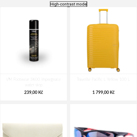
High-contrast mode
Bagmaster Krabička na svačinu -
Nákupní skládací taška Dielle BS-3-
VM Footwear 3600 Impregnace
modrá Modrá 1 l
Travelite Pacific L Yellow 100 L
05 modrá 30 L
water stop
69,00 Kč
249,00 Kč
239,00 Kč
1 799,00 Kč