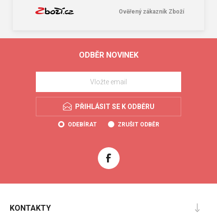
Ověřený zákazník Zboží
ODBĚR NOVINEK
PŘIHLÁSIT SE K ODBĚRU
ODEBÍRAT
ZRUŠIT ODBĚR
KONTAKTY