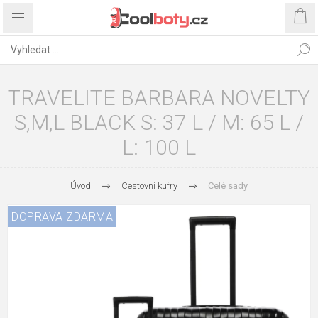
TRAVELITE BARBARA NOVELTY
S,M,L BLACK S: 37 L / M: 65 L /
L: 100 L
Úvod
Cestovní kufry
Celé sady
DOPRAVA ZDARMA