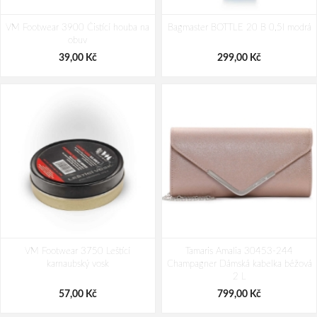
VM Footwear 3900 Čistící houba na
Bagmaster BOTTLE 20 B 0,5l modrá
obuv
39,00 Kč
299,00 Kč
VM Footwear 3750 Leštící
Tamaris Amalia 30453-244
karnaubský vosk
Champagner Dámská kabelka béžová
2 L
57,00 Kč
799,00 Kč