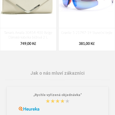
Tamaris Amalia 30454-400 Beige
Granite 5 21747-19 Sluneční brýle
Dámská kabelka béžová 2 L
749,00 Kč
381,00 Kč
Jak o nás mluví zákazníci
„Rychle vyřízená objednávka“
★★★★★
★★★★★
Nákupní skládací taška Dielle BS-3-
DOPPLER Mini Fiber Take me to