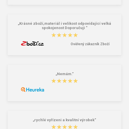
01 černá 30 L
Paris - dámský skládací deštník bílá
249,00 Kč
586,00 Kč
„Krásné zboží,materiál i velikost odpovídající velká
spokojenost Doporučuji “
★★★★★
★★★★★
Ověřený zákazník Zboží
„Nemám.“
★★★★★
★★★★★
„rychlé vyřízeni a kvalitní výrobek“
★★★★★
★★★★★