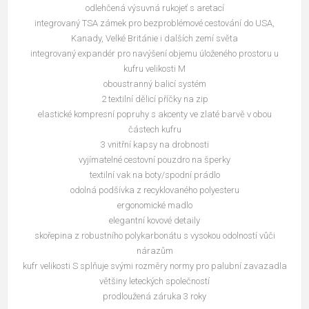
odlehčená výsuvná rukojeť s aretací
integrovaný TSA zámek pro bezproblémové cestování do USA,
Kanady, Velké Británie i dalších zemí světa
integrovaný expandér pro navýšení objemu úloženého prostoru u
kufru velikosti M
oboustranný balicí systém
2 textilní dělicí příčky na zip
elastické kompresní popruhy s akcenty ve zlaté barvě v obou
částech kufru
3 vnitřní kapsy na drobnosti
vyjímatelné cestovní pouzdro na šperky
textilní vak na boty/spodní prádlo
odolná podšívka z recyklovaného polyesteru
ergonomické madlo
elegantní kovové detaily
skořepina z robustního polykarbonátu s vysokou odolností vůči
nárazům
kufr velikosti S splňuje svými rozměry normy pro palubní zavazadla
většiny leteckých společností
prodloužená záruka 3 roky