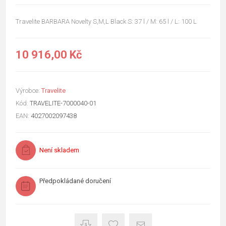
Travelite BARBARA Novelty S,M,L Black S: 37 l / M: 65 l / L: 100 L
10 916,00 Kč
Výrobce:
Travelite
Kód:
TRAVELITE-7000040-01
EAN:
4027002097438
Není skladem
Předpokládané doručení