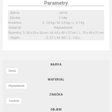
Parametry
Barva:
černá
Záruka:
3 roky
Hmotnost:
S: 2,6 kg / M: 3,6 kg / L: 4,1 kg
Materiál:
Polykarbonát
Rozměry:
S: 55 x 39 x 20 cm / M: 65 x 43 x 27 cm / L: 75 x 49 x 31 cm
Objem:
S: 37 l / M: 65 l / L: 100 L
BARVA
Černá
MATERIÁL
Polykarbonát
ZNAČKA
Travelite
OBJEM