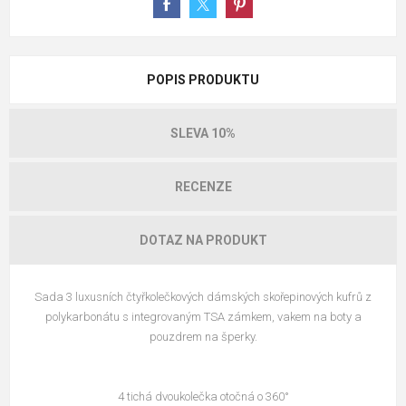
POPIS PRODUKTU
SLEVA 10%
RECENZE
DOTAZ NA PRODUKT
Sada 3 luxusních čtyřkolečkových dámských skořepinových kufrů z
polykarbonátu s integrovaným TSA zámkem, vakem na boty a
pouzdrem na šperky.
4 tichá dvoukolečka otočná o 360°