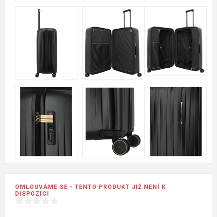
OMLOUVÁME SE - TENTO PRODUKT JIŽ NENÍ K
DISPOZICI