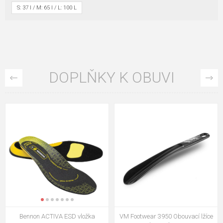
S: 37 l / M: 65 l / L: 100 L
DOPLŇKY K OBUVI
Bennon ACTIVA ESD vložka
VM Footwear 3950 Obouvací lžíce