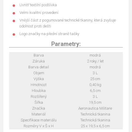
Uvnitř textilní podšívka
Velmi kvalitní provedení
Vnější část z pogumované technické tkaniny, která zvyšuje
odolnost proti dešti
Logo značky na přední straně tašky
Parametry:
Barva
modrá
Záruka
2 roky / let
Barva detail
modrá
Objem
3 L
Výška
25 cm
Hmotnost
0,40 kg
Hloubka
6,5 cm
Rozšířený
3 L
Šířka
19,5 cm
Značka
Aeronautica Militare
Materiál
Technická tkanina
Specifikace materiálu
Technická tkanina
Rozměry V x Š x H
25 x 19,5 x 6,5 cm