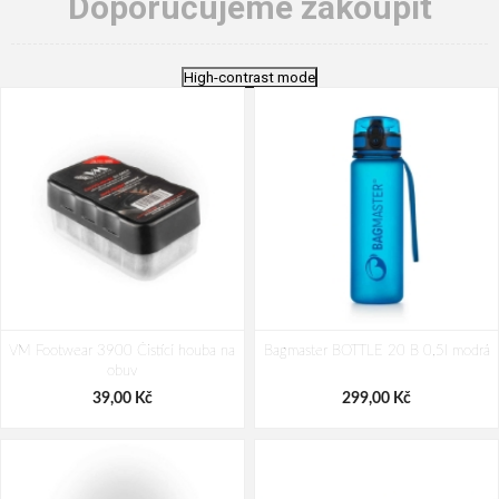
Doporučujeme zakoupit
High-contrast mode
VM Footwear 3900 Čistící houba na
Bagmaster BOTTLE 20 B 0,5l modrá
obuv
39,00 Kč
299,00 Kč