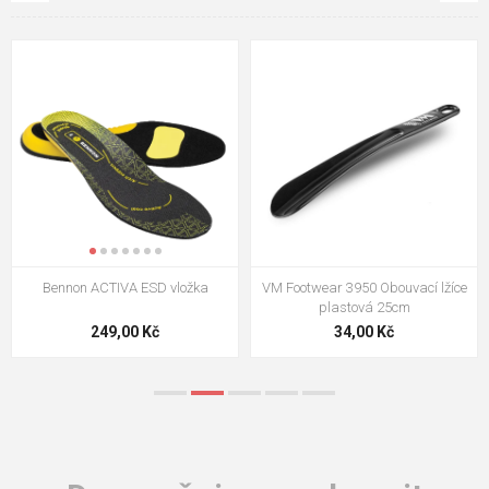
VM Footwear 3009 Vkládací stélka
VM Footwear 3102 Tkaničky
ploché
124,00 Kč
18,70 Kč