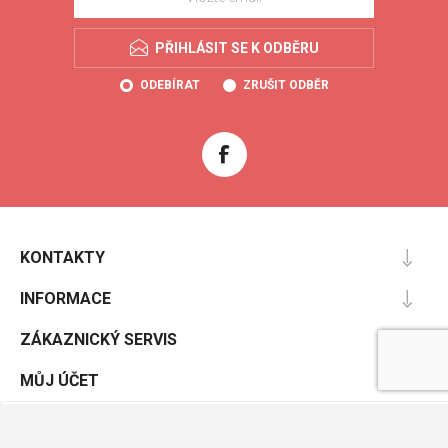
PŘIHLÁSIT SE K ODBĚRU
ODEBÍRAT
ZRUŠIT ODBĚR
KONTAKTY
INFORMACE
ZÁKAZNICKÝ SERVIS
MŮJ ÚČET
Powered by
nopCommerce