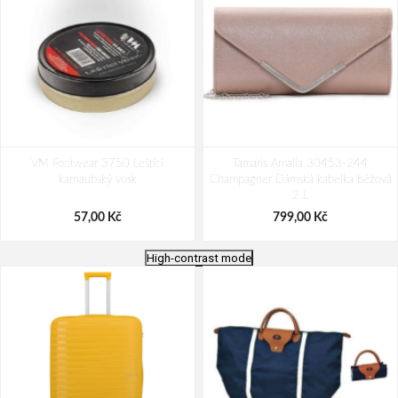
VM Footwear 3750 Leštící
Tamaris Amalia 30453-244
karnaubský vosk
Champagner Dámská kabelka béžová
2 L
57,00 Kč
799,00 Kč
High-contrast mode