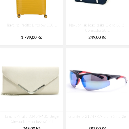
Bagmaster Krabička na svačinu -
VM Footwear 3600 Impregnace
Travelite Pacific L Yellow 100 L
modrá Modrá 1 l
Nákupní skládací taška Dielle BS-3-
water stop
05 modrá 30 L
69,00 Kč
239,00 Kč
1 799,00 Kč
249,00 Kč
Tamaris Amalia 30454-400 Beige
Granite 5 21747-19 Sluneční brýle
Dámská kabelka béžová 2 L
749,00 Kč
381,00 Kč