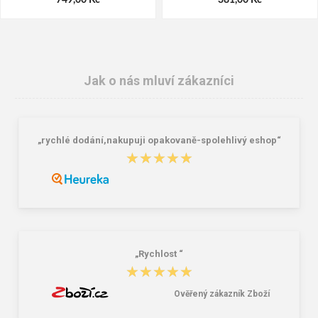
Jak o nás mluví zákazníci
„rychlé dodání,nakupuji opakovaně-spolehlivý eshop“
★★★★★
★★★★★
VM Footwear 3105 Univerzální
Bagmaster SÁČEK PRIM 22 A školní
elastické tkaničky se zdrhovadlem
na přezůvky / tělocvik - medvídek
Růžová 1.2 l
29,00 Kč
59,00 Kč
„Rychlost “
★★★★★
★★★★★
Ověřený zákazník Zboží