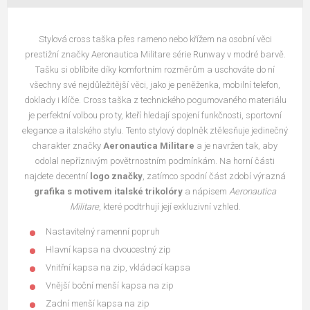
Stylová cross taška přes rameno nebo křížem na osobní věci
prestižní značky Aeronautica Militare série Runway v modré barvě.
Tašku si oblíbíte díky komfortním rozměrům a uschováte do ní
všechny své nejdůležitější věci, jako je peněženka, mobilní telefon,
doklady i klíče. Cross taška z technického pogumovaného materiálu
je perfektní volbou pro ty, kteří hledají spojení funkčnosti, sportovní
elegance a italského stylu. Tento stylový doplněk ztělesňuje jedinečný
charakter značky
Aeronautica Militare
a je navržen tak, aby
odolal nepříznivým povětrnostním podmínkám. Na horní části
najdete decentní
logo značky
, zatímco spodní část zdobí výrazná
grafika s motivem italské trikolóry
a nápisem
Aeronautica
Militare
, které podtrhují její exkluzivní vzhled.
Nastavitelný ramenní popruh
Hlavní kapsa na dvoucestný zip
Vnitřní kapsa na zip, vkládací kapsa
Vnější boční menší kapsa na zip
Zadní menší kapsa na zip