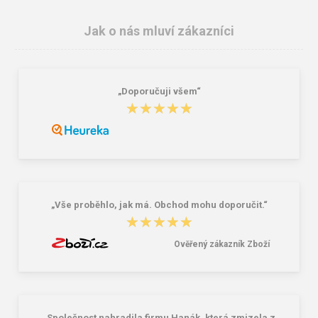
Jak o nás mluví zákazníci
„Doporučuji všem“
★★★★★
★★★★★
Granite 5 21747-19 Sluneční brýle
Bagmaster pláštěnka na batoh -
modrá Modrá
381,00 Kč
225,00 Kč
„Vše proběhlo, jak má. Obchod mohu doporučit.“
★★★★★
★★★★★
Ověřený zákazník Zboží
„Společnost nahradila firmu Hanák, která zmizela z