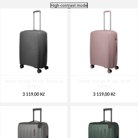
High-contrast mode
Tamaris Voyaage M exp. Anthracite
Tamaris Voyaage M exp. Blush
70/77 L
70/77 L
3 119,00 Kč
3 119,00 Kč