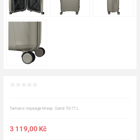
Tamaris Voyaage M exp. Sand 70/77 L
3 119,00 Kč