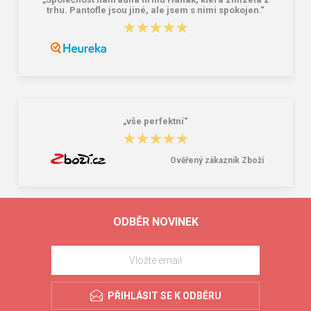
trhu. Pantofle jsou jiné, ale jsem s nimi spokojen.“
★★★★★
★★★★★
„vše perfektní“
★★★★★
★★★★★
Ověřený zákazník Zboží
ODBĚR NOVINEK
PŘIHLÁSIT SE K ODBĚRU