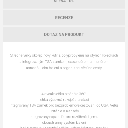
SLEVA 10%
RECENZE
DOTAZ NA PRODUKT
Středně velký skořepinový kufr z polypropylenu na čtyřech kolečkách
s integrovaným TSA zámkem, expandérem a interiérem
usnadňujícím balení a organizaci věcí na cesty.
4 dvoukolečka otočná o 360°
lehká výsuvná rukojeť s aretací
integrovaný TSA zámek pro bezproblémové cestování do USA, Velké
Británie a Kanady
integrovaný expandér pro rozšíření objemu
oboustranný systém balení