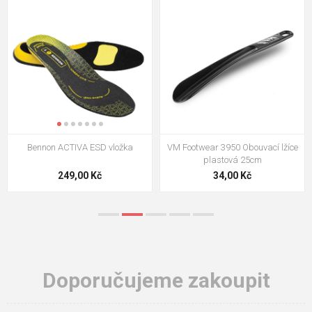
VM Footwear 3009 Vkládací stélka
VM Footwear 3102 Tkaničky
ploché
124,00 Kč
18,70 Kč
Doporučujeme zakoupit