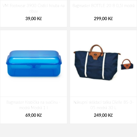
Travelite Dynamiic M exp Copper
Travelite Dynamiic M exp Denim
VM Footwear 3900 Čistící houba na
69/79 L
Bagmaster BOTTLE 20 B 0,5l modrá
blue 69/79 L
obuv
3 119,00 Kč
3 119,00 Kč
39,00 Kč
299,00 Kč
Bagmaster Krabička na svačinu -
Nákupní skládací taška Dielle BS-3-
modrá Modrá 1 l
05 modrá 30 L
69,00 Kč
249,00 Kč