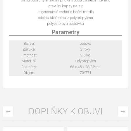
balicí popruhy a textilní příčka v obou částech interiéru
2 textilní kapsy na zip
ergonomické vrchní a boční madlo
odolná skořepina z polypropylenu
polyesterová podšívka
Parametry
Barva:
béžová
Záruka:
3 roky
Hmotnost:
3,6 kg
Materiál:
Polypropylen
Rozměry:
66 x 45 x 28/32 cm
Objem:
70/77 l
DOPLŇKY K OBUVI