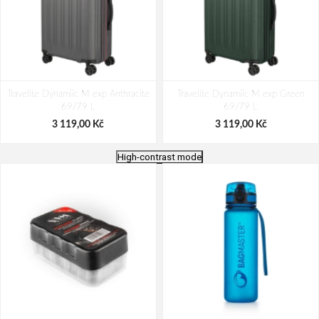
Travelite Dynamiic M exp Anthracite
Travelite Dynamiic M exp Green
69/79 L
69/79 L
3 119,00 Kč
3 119,00 Kč
High-contrast mode