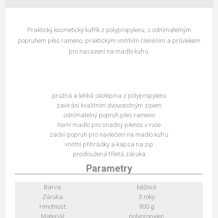
Praktický kosmetický kufřík z polypropylenu, s odnímatelným
popruhem přes rameno, praktickým vnitřním členěním a průvlekem
pro nasazení na madlo kufru.
pružná a lehká skořepina z polypropylenu
zavírání kvalitním dvoucestným zipem
odnímatelný popruh přes rameno
horní madlo pro snadný přenos v ruce
zadní popruh pro navlečení na madlo kufru
vnitřní přihrádky a kapsa na zip
prodloužená tříletá záruka
Parametry
Barva:
béžová
Záruka:
3 roky
Hmotnost:
900 g
Materiál:
polypropylen