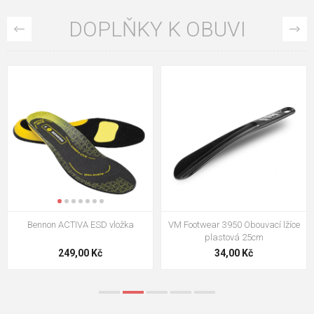
DOPLŇKY K OBUVI
VM Footwear 3009 Vkládací stélka
VM Footwear 3102 Tkaničky
ploché
124,00 Kč
18,70 Kč