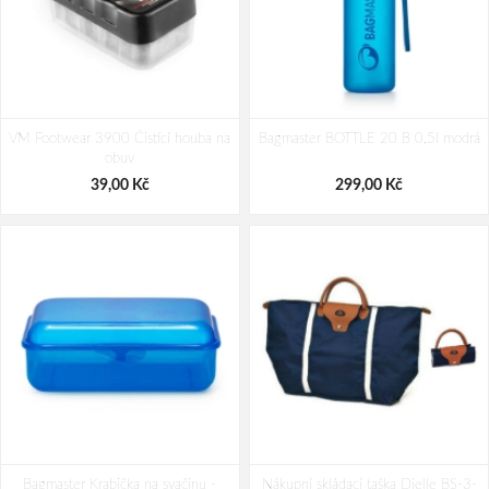
Travelite BARBARA Novelty Beauty
Travelite BARBARA Novelty Beauty
VM Footwear 3900 Čistící houba na
Case Black 19 L
Bagmaster BOTTLE 20 B 0,5l modrá
Case Satin Nude 19 L
obuv
2 599,00 Kč
2 599,00 Kč
39,00 Kč
299,00 Kč
Bagmaster Krabička na svačinu -
Nákupní skládací taška Dielle BS-3-