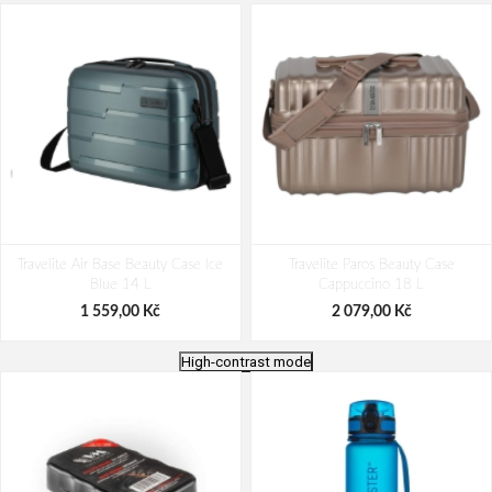
Travelite Air Base Beauty Case Ice
Travelite Paros Beauty Case
Blue 14 L
Cappuccino 18 L
1 559,00 Kč
2 079,00 Kč
High-contrast mode