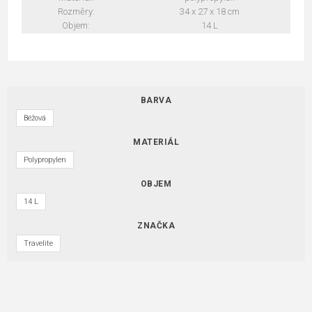
Rozměry:
34 x 27 x 18 cm
Objem:
14 L
BARVA
Béžová
MATERIÁL
Polypropylen
OBJEM
14 L
ZNAČKA
Travelite