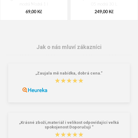
modrá Modrá 1 l
05 modrá 30 L
69,00 Kč
249,00 Kč
Jak o nás mluví zákazníci
„Zaujala mě nabídka, dobrá cena.“
★★★★★
★★★★★
Granite 5 21747-19 Sluneční brýle
Bagmaster SÁČEK PRIM 22 A školní
na přezůvky / tělocvik - medvídek
Růžová 1.2 l
381,00 Kč
59,00 Kč
„Krásné zboží,materiál i velikost odpovídající velká
spokojenost Doporučuji “
★★★★★
★★★★★