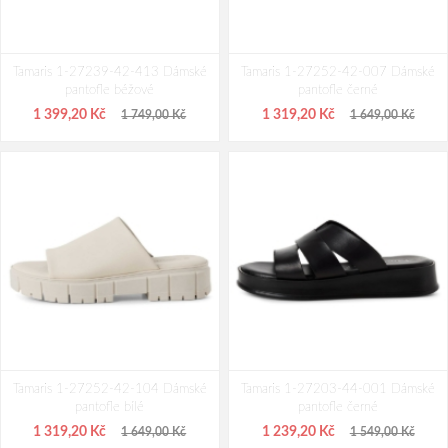
Tamaris 1-27239-42-413 Dámské
Tamaris 1-27252-42-007 Dámské
pantofle béžové
pantofle černé
1 399,20 Kč
1 319,20 Kč
1 749,00 Kč
1 649,00 Kč
Tamaris 1-27252-42-104 Dámské
Tamaris 1-27203-44-001 Dámské
pantofle bílé
pantofle černé
1 319,20 Kč
1 239,20 Kč
1 649,00 Kč
1 549,00 Kč