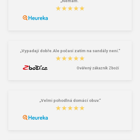
„Nemám.“
VM Footwear 3900 Čistící houba na
Bagmaster BOTTLE 20 B 0,5l modrá
★★★★★
★★★★★
obuv
39,00 Kč
299,00 Kč
„Vypadají dobře.Ale počasí zatím na sandály není.“
★★★★★
★★★★★
Ověřený zákazník Zboží
„Velmi pohodlná domácí obuv.“
★★★★★
★★★★★