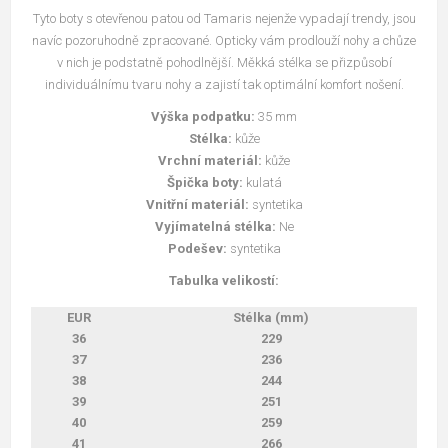
Tyto boty s otevřenou patou od Tamaris nejenže vypadají trendy, jsou
navíc pozoruhodně zpracované. Opticky vám prodlouží nohy a chůze
v nich je podstatně pohodlnější. Měkká stélka se přizpůsobí
individuálnímu tvaru nohy a zajistí tak optimální komfort nošení.
Výška podpatku:
35 mm
Stélka:
kůže
Vrchní materiál:
kůže
Špička boty:
kulatá
Vnitřní materiál:
syntetika
Vyjímatelná stélka:
Ne
Podešev:
syntetika
Tabulka velikostí:
EUR
Stélka (mm)
36
229
37
236
38
244
39
251
40
259
41
266