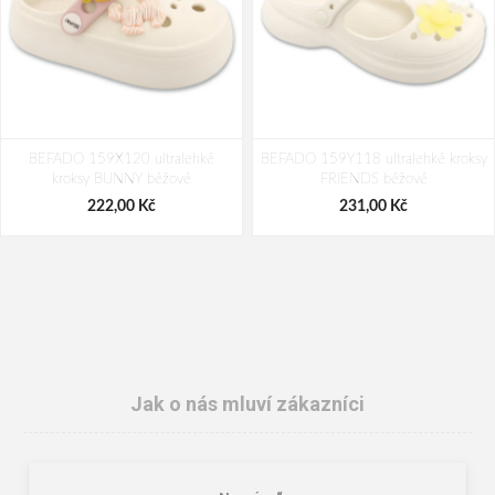
BEFADO 159X120 ultralehké
BEFADO 159Y118 ultralehké kroksy
kroksy BUNNY béžové
FRIENDS béžové
222,00 Kč
231,00 Kč
Jak o nás mluví zákazníci