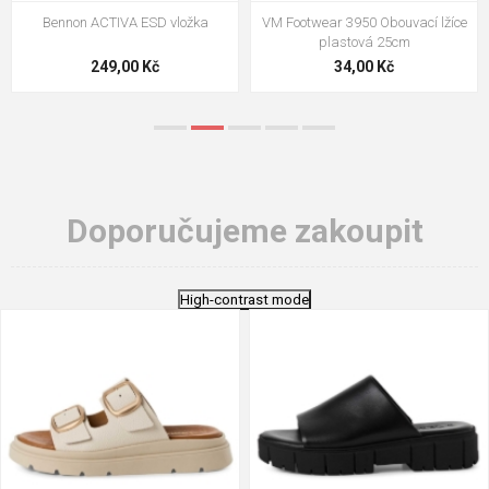
VM Footwear 3009 Vkládací stélka
VM Footwear 3102 Tkaničky
ploché
124,00 Kč
18,70 Kč
Doporučujeme zakoupit
High-contrast mode