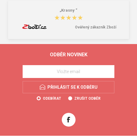
„Krasny “
★★★★★
★★★★★
Ověřený zákazník Zboží
ODBĚR NOVINEK
PŘIHLÁSIT SE K ODBĚRU
ODEBÍRAT
ZRUŠIT ODBĚR