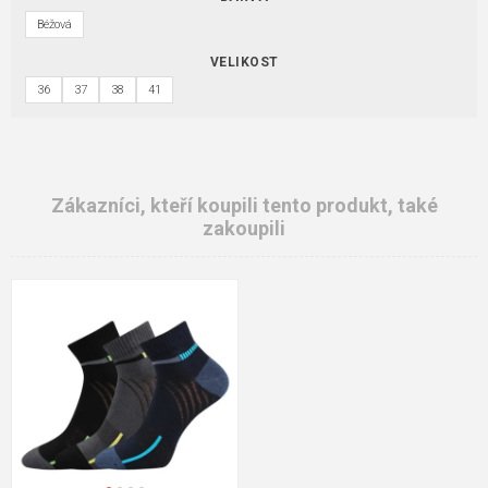
Béžová
VELIKOST
36
37
38
41
Zákazníci, kteří koupili tento produkt, také
zakoupili