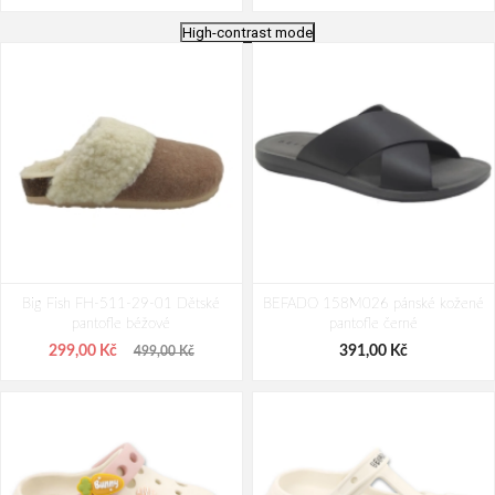
High-contrast mode
Wild 3783353 White Dámské
Wild 3762T Peach Whip Dámské
Big Fish FH-511-29-01 Dětské
pantofle
BEFADO 158M026 pánské kožené
pantofle
pantofle béžové
pantofle černé
1 192,00 Kč
1 160,00 Kč
1 490,00 Kč
1 450,00 Kč
299,00 Kč
391,00 Kč
499,00 Kč