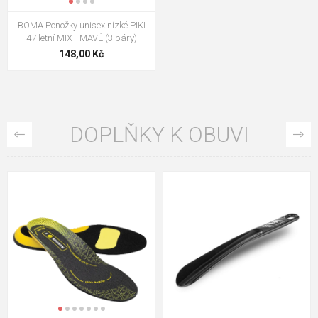
BOMA Ponožky unisex nízké PIKI
47 letní MIX TMAVÉ (3 páry)
148,00 Kč
DOPLŇKY K OBUVI